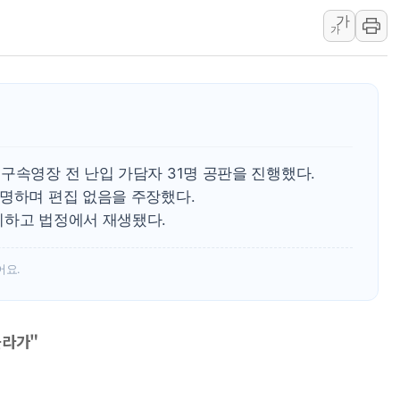
가
美, 이란전 출구전략 만지작
가
강릉·동해·삼척 시간당 최대 
폐기물 수거하다 참변…60대
서울 중랑구 주택가서 흉기 난
李대통령 "결혼 때문에 손해 
여수 오동도 인근 해상서 모
구속영장 전 난입 가담자 31명 공판을 진행했다.
추미애, '위안부' 피해자 기림
설명하며 편집 없음을 주장했다.
인천 선재도 갯벌서 해루질 중
기하고 법정에서 재생됐다.
인천서 말다툼 중 어머니 흉기
'화합' 꺼낸 김민석에 '뻔뻔
어요.
올라가"