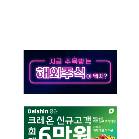
…공습 한계·탄약 부족 현실화
50㎜ 폭우…강원 동해안 강한 비 이어져
 환경미화원 수거차에 치여 사망
동…60대 남성 2명 숨져
보는 일 없게"…'결혼 페널티' 22개 과제 손본다
터보트 전복…1명 사망·1명 실종
의 날 참석..."국제적 시민 연대로 목소리 내야"
 실종 60대 나흘만에 숨진 채 발견
 살해 10대 아들 체포
' 받아친 정청래…제주 연설서 신경전 고조