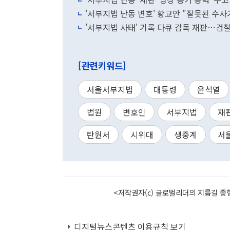
'서부지법 난동 변호' 황교안 "잘못된 수사
'서부지법 사태' 기록 다큐 감독 재판…검찰
[관련키워드]
서울서부지법
대통령
윤석열
법원
변호인
서부지법
재
탄원서
시위대
생중계
서
<저작권자(c) 글로벌리더의 지름길 종합
디지털뉴스콘텐츠 이용규칙 보기