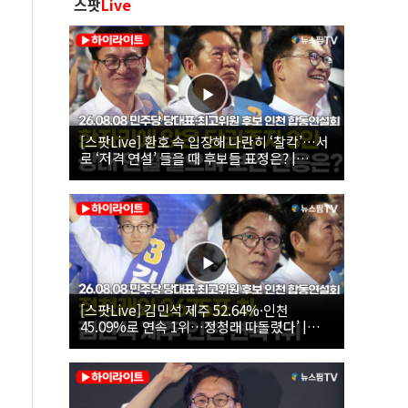
스팟
Live
[스팟Live] 환호 속 입장해 나란히 ‘찰칵’…서
로 ‘저격 연설’ 들을 때 후보들 표정은? |
26.08.08 더불어민주당 당대표·최고위원 후
보 인천 합동연설회
[스팟Live] 김민석 제주 52.64%·인천
45.09%로 연속 1위…정청래 따돌렸다’ |
26.08.08 더불어민주당 당대표·최고위원 후
보 인천 합동연설회