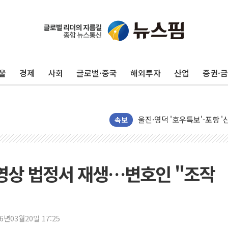
울
경제
사회
글로벌·중국
해외투자
산업
증권·
포항시 재난예산 40억 긴급 
울진·영덕 '호우특보'-포항 '
[종합] 김민석, 정청래에 '0.86
속보
인천 합동연설회 나선 송영길
김민석, 2주차 제주·인천 경선서
인사하는 김민석 당대표 후보
 영상 법정서 재생…변호인 "조작
[속보] 민주, 제주·인천 경선 결
[속보] 민주, 인천 경선 결과 발
[속보] 민주, 제주 경선 결과 발
26년03월20일 17:25
이번주 국내 주요 금융일정(8.1