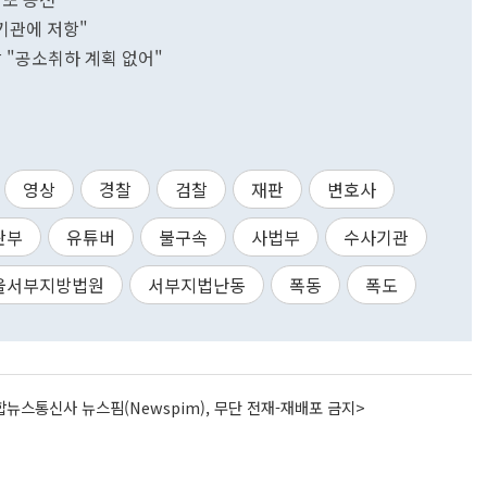
기관에 저항"
 "공소취하 계획 없어"
영상
경찰
검찰
재판
변호사
판부
유튜버
불구속
사법부
수사기관
울서부지방법원
서부지법난동
폭동
폭도
뉴스통신사 뉴스핌(Newspim), 무단 전재-재배포 금지>