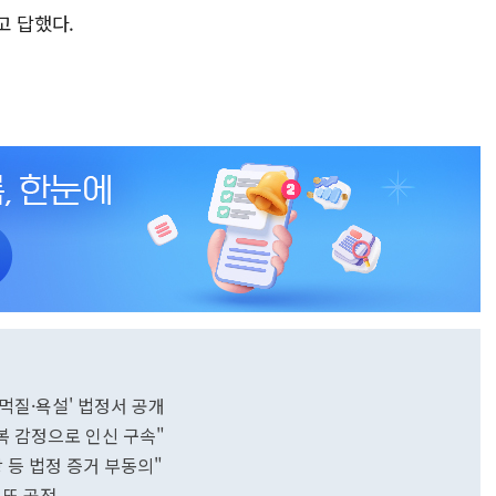
고 답했다.
주먹질·욕설' 법정서 공개
복 감정으로 인신 구속"
상 등 법정 증거 부동의"
 또 공전