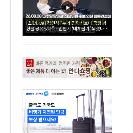
[스팟Live] 김민석 “누가 김민석보다 국정 방
향을 공유했나”…인천서 ‘대체불가’ 외쳤다 |
26.08.08 더불어민주당 당대표·최고위원 후
보 인천 합동연설회