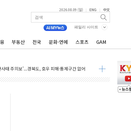
2026.08.09 (일)
ENG
中文
|
|
패밀리 사이트
금융
부동산
전국
문화·연예
스포츠
GAM
투입…고수온 양식장 복구·지원 '총력'
산사태 주의보'...경북도, 호우 피해·통제구간 없어
%p' 차 재역전 성공...金 45.42% vs 鄭 44.56%
·정청래·김민석 당대표 후보
 정청래에 승리...47.75% vs 42.08%
과 발표...김민석 47.75% 정청래 42.08%
표...김민석 45.09% 정청래 43.27% 송영길 11.63%
표...김민석 52.64% 정청래 39.89% 송영길 7.47%
0~8.14)