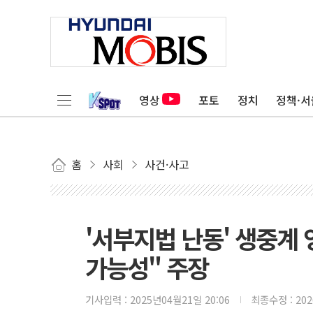
영상
포토
정치
정책·서
홈
사회
사건·사고
'서부지법 난동' 생중계
가능성" 주장
기사입력 :
2025년04월21일 20:06
최종수정 :
20