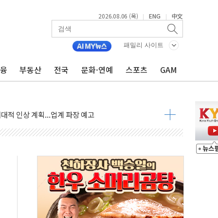
2026.08.06 (목)
ENG
中文
|
|
패밀리 사이트
금융
부동산
전국
문화·연예
스포츠
GAM
↑…상승폭 커졌지만 고가주택 밀집된 강남·서초 둔화
압변압기 첫 공급...국가 전력망에 첫 입성
대대적 인상 계획...업계 파장 예고
업익 14.2% 감소…"온라인 사업으로 성장"
 투표' 요구...친청계 응집력 '희석' 전략 통할까
현대 테라타워 구리갈매' 공급
…'매출 절반' 실리콘 반등에 하반기 기대
치 프레임에 졸속 추진…'잼데믹' 안보까지 몰고 와"
재개해야 여론조사 51.9%…그것이 국민의 뜻"
규모의 AI 데이터센터 건설 추진
층 안부에 AI 활용…이주노동자 폭염 방치, 국격 훼손"