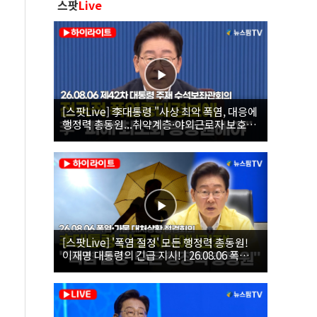
스팟
Live
[스팟Live] 李대통령 "사상 최악 폭염, 대응에
행정력 총동원...취약계층·야외근로자 보호에
힘써야"｜26.08.06 제42차 대통령 주재 수석
보좌관회의
[스팟Live] '폭염 절정' 모든 행정력 총동원!
이재명 대통령의 긴급 지시! | 26.08.06 폭염•
가뭄 대처상황 점검회의