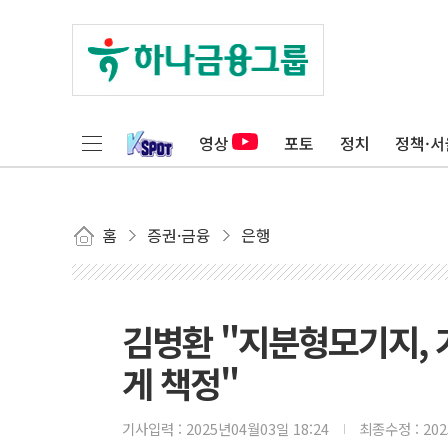
영상
포토
정치
정책·서
홈
증권·금융
은행
김병환 "지분형모기지,
게 책정"
기사입력 :
2025년04월03일 18:24
최종수정 :
20