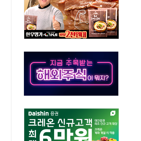
 수시 통화…독립성 논란 재점화
 절정…주말 주춤 후 다시 불볕더위
 AIDC 수익성 기대"
하는 정책은 무용…성역 없는 국정 개선 집행"
와 농촌 창업기업 15곳 키운다
년 전략적 제휴…HBM 특허 분쟁 종결
 도구 아닌 동료"…현업 중심 AX 가속
가는 청년들…실제 수요에 맞게 정책 정비"
中 미국 신장 제재에 '강경 맞 보복' 대미 드론 수출 통제· 기업 제재