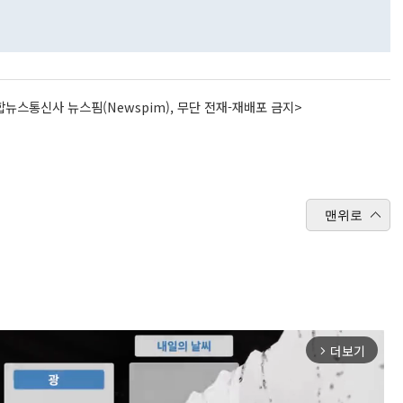
뉴스통신사 뉴스핌(Newspim), 무단 전재-재배포 금지>
맨위로
더보기
arrow_forward_ios