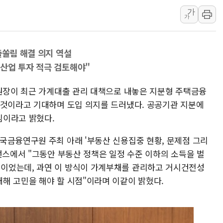
가
트럼프, 워시 연준의장과
가
'40도 극한 폭염' 내일
[컨콜] LG유플러스, "파주
출쏠림 해결 의지 역설
李대통령 "국민 체감 못 
산업 투자 적극 검토해야"
현대백화점그룹, 농식품부
삼성전자, 넷리스트와 5
위원장이 최근 가계대출 관리 대책으로 내놓은 지분형 주택금융
한국앤컴퍼니그룹, "AI는
 것이라고 기대하며 도입 의지를 드러냈다. 공공기관 지분에
침이라고 밝혔다.
李대통령 "취약계층 돼 
국금융연구원 주최 아래 '부동산 신용집중 현황, 문제점 그리
런스에서 "그동안 부동산 정책은 일정 수준 이하의 소득을 벌
이었는데, 과연 이 방식이 가계부채를 관리하고 거시건전성
해 고민을 해야 할 시점"이라며 이같이 밝혔다.