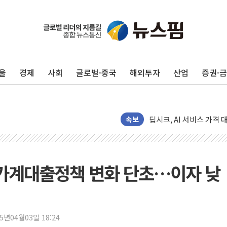
울
경제
사회
글로벌·중국
해외투자
산업
증권·
서울 아파트값 0.26%
효성중공업, 덴마크에 초고
딥시크, AI 서비스 가격 
CJ프레시웨이, 2분기 영
속보
초박빙 경선에 친명계 '추가
구리시 입주업종 확대…'
KCC, 실적은 주춤했지만
 가계대출정책 변화 단초…이자 낮
정점식 "사관학교 통합 정
장동혁 "李대통령 재판 
日, 아키타에 일본 최대 
25년04월03일 18:24
[종합] 李대통령 "취약계