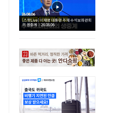
[스팟Live] 이재명 대통령 주재 수석보좌관회
의 생중계｜26.08.06