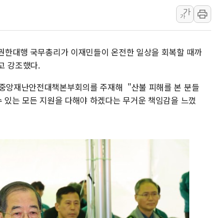
가
창호 교체하다 난간 무너
가
장동혁 "규제와 대출 풀
[속보] 종합특검, '尹 관
령 권한대행 국무총리가 이재민들이 온전한 일상을 회복할 때까
AI에 승부 건 네이버…내
고 강조했다.
日, 4~6월 105조원 환시 
오렌지플래닛 창업재단, 
응 중앙재난안전대책본부회의를 주재해 "산불 피해를 본 분들
수 있는 모든 지원을 다해야 하겠다는 무거운 책임감을 느꼈
경찰, '300억대 사기 혐