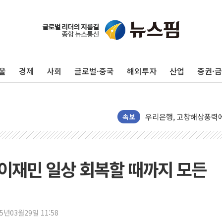
전남광주 화정역 인근 도로
청도 문수리 야산서 산불 
울
경제
사회
글로벌·중국
해외투자
산업
증권·
'해병 순직 책임' 임성근 
헥토이노베이션, 상반기 매
우리은행, 고창해상풍력에 
NH농협은행, 모두투어 
속보
민병덕 "오늘 67개 점포
하나금융이 쏘아 올린 CI
종합특검, '尹 관저 이전 
 이재민 일상 회복할 때까지 모든
코스피·코스닥 오전 동반
'입추'인데 연일 찜통더
"최대 2시간 앞서 침수 
25년03월29일 11:58
유니슨 "국내생산세액공제