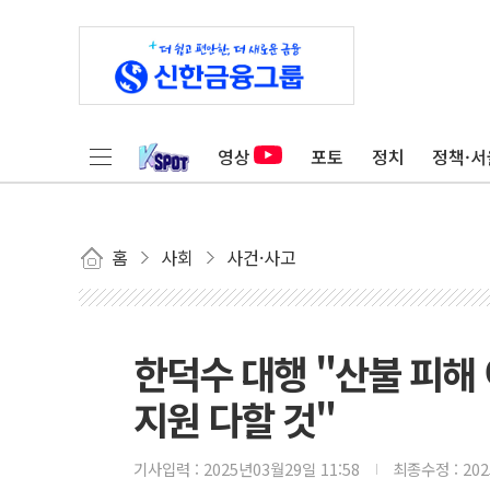
영상
포토
정치
정책·서
홈
사회
사건·사고
한덕수 대행 "산불 피해
지원 다할 것"
기사입력 :
2025년03월29일 11:58
최종수정 :
20