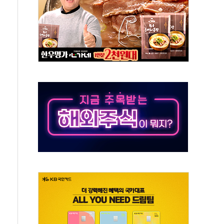
져…대전서 50대 일용직 추락 사망
고 재개발·재건축 촉진하는 것이 부동산 정상화"
저 이전 감사 무마' 유병호 감사위원 구속 기소
년 AI 팩토리 매출 본격화
개입...4월 말 '56조원' 사상 최대
스타트업 지원 프로그램 성료
의' 차가원 대표 구속 송치