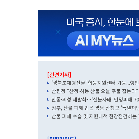
[관련기사]
'경북초대형산불' 합동지원센터 가동...행안
산림청 "산청·하동 산불 오늘 주불 잡는다
안동·의성 재발화…'산불사태' 인명피해 7
정부, 산불 피해 입은 경남 산청군 '특별재
산불 피해 수습 및 지원대책 현장점검하는