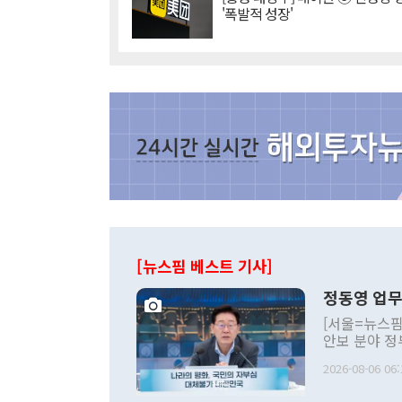
'폭발적 성장'
[뉴스핌 베스트 기사]
정동영 업무
[서울=뉴스핌
안보 분야 정
평화공존 발전
2026-08-06 06:
발언 중에는 
언한 것이 있