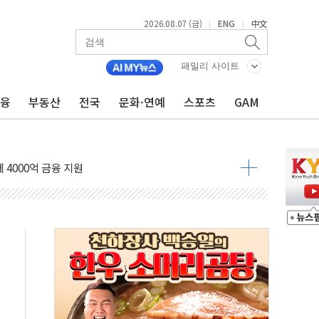
2026.08.07 (금)
ENG
中文
|
|
 4중 추돌…1명 심정지·5명 부상
패밀리 사이트
진화 중...진화헬기 3대 투입
금융
부동산
전국
문화·연예
스포츠
GAM
전 사단장 항소심도 징역 3년
출 첫 2000억원 돌파
4000억 금융 지원
제휴 여행적금 완판
 영업 재개...장바구니에 홈플러스 담아달라" 호소
FO, 금융지주 포용금융 조직개편 신호탄
감사 무마' 유병호 구속 기소
 하락…내린 종목이 두 배 넘어
위…김성환 기후부 장관 "예측범위 벗어나도 즉시대응"
예측"…건설연, AI 위험기상 기술 개발
·인증제도 개선 수혜 기대"