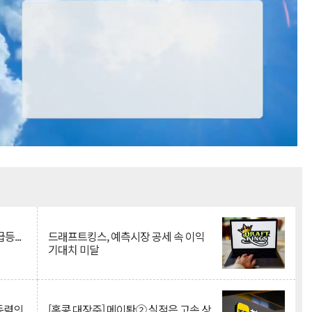
Mute
등...
드래프트킹스, 예측시장 공세 속 이익
기대치 미달
 동력의
[홍콩 대장주] 메이퇀② 실적은 고속 상