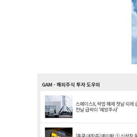
GAM
- 해외주식 투자 도우미
스페이스X, 락업 해제 첫날 되레 급
전날 급락이 '예방주사'
[홍콩 대장주] 메이퇀 ③ 신성장