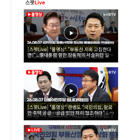
스팟
Live
[스팟Live] *풀영상* "부동산 지옥 고집한다
면!"...李대통령 향한 장동혁의 서슬퍼런 일갈
| 26.08.07 국민의힘 부동산정책 정상화 특별
위원회 전체회의
[스팟Live] *풀영상* 한병도 “국민의힘, 말로
만 주택 공급…공급 법안 처리 협조하라”｜
26.08.07 더불어민주당 원내대책회의