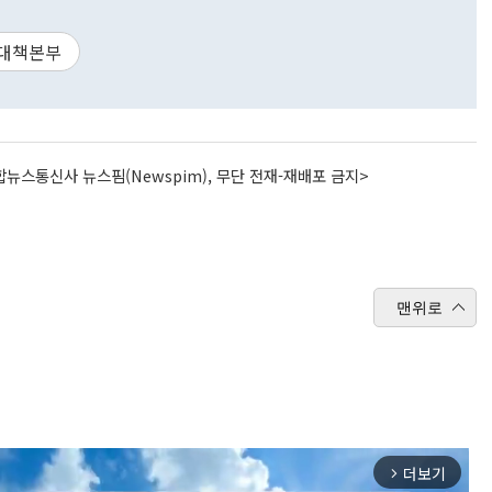
대책본부
뉴스통신사 뉴스핌(Newspim), 무단 전재-재배포 금지>
맨위로
더보기
arrow_forward_ios