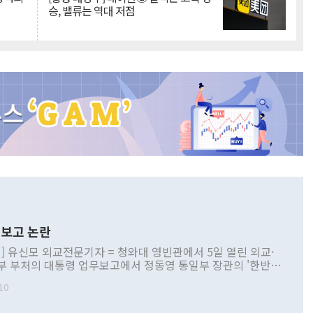
승, 밸류는 역대 저점
보고 논란
] 유신모 외교전문기자 = 청와대 영빈관에서 5일 열린 외교·
부 부처의 대통령 업무보고에서 정동영 통일부 장관의 '한반도
 구상'과 업무보고 발언이 논란을 빚고 있다. 이날 정 장관의
10
정부 내 조율을 거치지 않은 사안을 정책으로 추진하겠다고 공
는가 하면 사실 관계에 맞지 않은 설명도 있었다. 이재명 대통