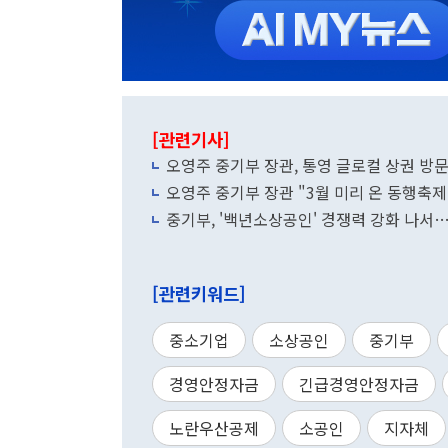
[관련기사]
오영주 중기부 장관, 통영 글로컬 상권 방
오영주 중기부 장관 "3월 미리 온 동행축
중기부, '백년소상공인' 경쟁력 강화 나서
[관련키워드]
중소기업
소상공인
중기부
경영안정자금
긴급경영안정자금
노란우산공제
소공인
지자체