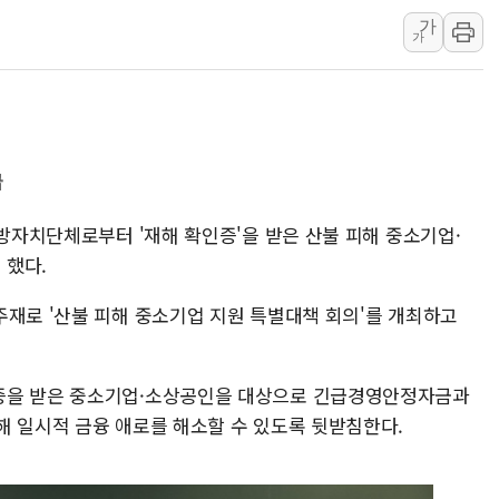
가
[사진] 이슬람 수니파 3개국, 공동방위협정 체결
가
뉴욕증시 개장 전 특징주...아틀라시안·클라우드플레어
보훈부, 미 DPAA와 MOU… "6·25 미군 실종자 7359명
트럼프 "금리 내려야"…파월 때와 달리 워시엔 톤 낮춰
특정 정치인 측근 포항시 정책특보 내정설...포항시 '시끌'
급
李 "해남 태양광, 대한민국 다음 100년 밑거름…수도권 집
李 대통령, '6시간 마라톤 부동산 2차 회의' 주재… "전폭
지방자치단체로부터 '재해 확인증'을 받은 산불 피해 중소기업·
 했다.
트럼프, 中 겨냥 폴리실리콘 관세 15% 부과…美 태양광주
[사진] 빈살만과 에르도안의 만남
주재로 '산불 피해 중소기업 지원 특별대책 회의'를 개최하고
이란와이어 "이란 최고지도자 위독…곧 사망해도 놀랍지 
증을 받은 중소기업·소상공인을 대상으로 긴급경영안정자금과
해 일시적 금융 애로를 해소할 수 있도록 뒷받침한다.