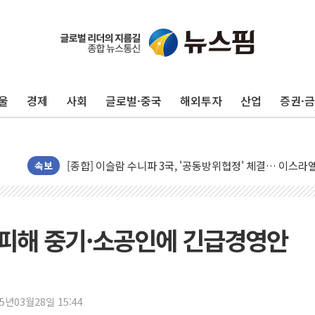
울
경제
사회
글로벌·중국
해외투자
산업
증권·
유럽증시, 美 고용 예상 밖 부진에 연준 금리 인상 가능성 
미 연준 매파 기세 꺾이나…고용 감소에 9월 동결 전망 우
[종합] 이슬람 수니파 3국, '공동방위협정' 체결… 이스라
속보
트럼프, 백신·자폐증 행정명령 검토…"이르면 다음 주"
美 항소법원, 백악관 무도회장 공사 중단 명령…트럼프 제
이란 핵심 원유 수출항 '하르그섬', 최근 1주일 이상 '올스
불 피해 중기·소공인에 긴급경영안
美 고용 쇼크에 엔화 장중 급등…시장은 "또 개입했나" 촉
[AI MY 뉴스] 뉴욕 반도체주 프리뷰...美 고용 쇼크에 반도
뉴욕증시 프리뷰, 美 고용 쇼크에 금리 인상 우려 후퇴…나
25년03월28일 15:44
[종합] 美 7월 고용 2만3000명 감소 '쇼크'…9월 금리 인