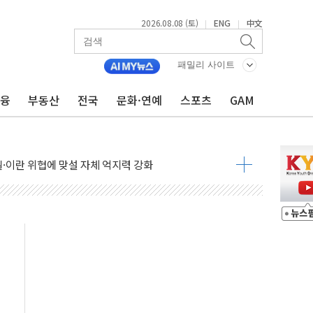
2026.08.08 (토)
ENG
中文
|
|
패밀리 사이트
금융
부동산
전국
문화·연예
스포츠
GAM
낮아지며 상승… STOXX 600 지수는 나흘 연속 최고치
세
엘·이란 위협에 맞설 자체 억지력 강화
동
톱'… 美 해상봉쇄 영향
각
체주 '활짝'
스닥 선물 1%대 상승
상 기대 후퇴