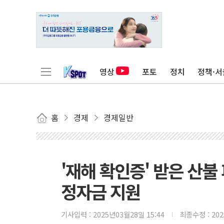
영상
포토
정치
정책·서
홈
경제
경제일반
'재해 확인증' 받은 산
정자금 지원
기사입력 :
2025년03월28일 15:44
최종수정 :
20