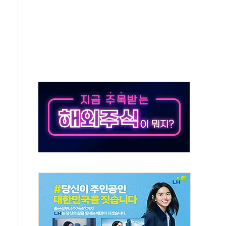
·태양광주↑ VS 트레이드데스크·웬디스↓
 끝까지 찾겠다"
중 완화 전환점"
적 공급 확대·속도전 총력"
 급등
않아"