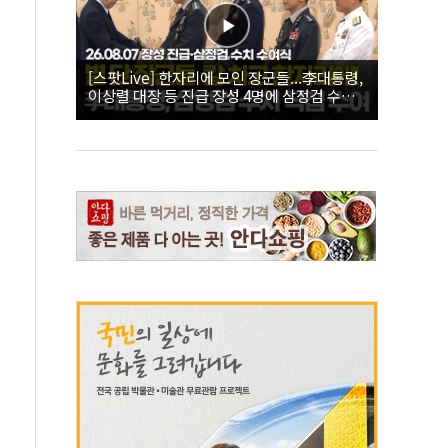
[스팟Live] 한자리에 모인 장군들...李대통령,
이상렬 대장 등 진급 장성 4명에 삼정검 수치
직접 수여｜26.08.07 장성 진급·삼정검 수치
수여식