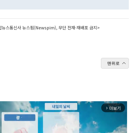
뉴스통신사 뉴스핌(Newspim), 무단 전재-재배포 금지>
맨위로
더보기
arrow_forward_ios