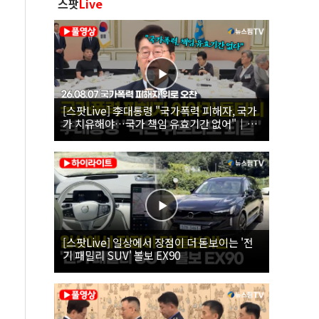
스팟
Live
[스팟Live] 李대통령 "국가폭력 피해자, 국가
가 치유해야…국가 책임 유효기간 없어"｜
26.08.07 국가폭력 피해자 위로 오찬
[스팟Live] 일상에서 장점이 더 돋보이는 '전
기 패밀리 SUV' 볼보 EX90