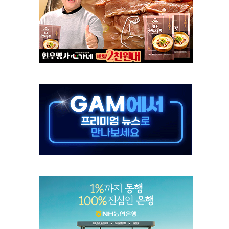
보는 일 없게"…'결혼 페널티' 22개 과제 손본다
터보트 전복…1명 사망·1명 실종
의 날 참석..."국제적 시민 연대로 목소리 내야"
 실종 60대 나흘만에 숨진 채 발견
 살해 10대 아들 체포
' 받아친 정청래…제주 연설서 신경전 고조