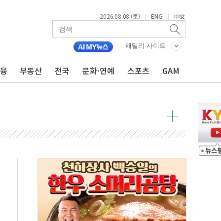
2026.08.08 (토)
ENG
中文
|
|
투입…고수온 양식장 복구·지원 '총력'
산사태 주의보'...경북도, 호우 피해·통제구간 없어
패밀리 사이트
%p' 차 재역전 성공...金 45.42% vs 鄭 44.56%
금융
부동산
전국
문화·연예
스포츠
GAM
·정청래·김민석 당대표 후보
 정청래에 승리...47.75% vs 42.08%
과 발표...김민석 47.75% 정청래 42.08%
표...김민석 45.09% 정청래 43.27% 송영길 11.63%
표...김민석 52.64% 정청래 39.89% 송영길 7.47%
0~8.14)
…공습 한계·탄약 부족 현실화
50㎜ 폭우…강원 동해안 강한 비 이어져
 환경미화원 수거차에 치여 사망
동…60대 남성 2명 숨져