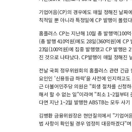
기업어음(CP)의 경우에도 매월 정해진 날짜
칙적일 뿐 아니라 특정일에 CP 발행이 몰렸다
홈플러스 CP는 지난해 10월 총 발행액(100억원
(총 발행 410억원)에도 28일(360억원)에 C
23일(100억원)에 집중 발행했고 CP 발행은 2월
진 것으로 나타났다. CP발행이 매월 정해진
전날 국회 정무위원회의 홈플러스 관련 긴급
요인인 '신용등급 하락'을 사전에 인지하고도 
근 더불어민주당 의원은 "회생 절차를 신청하려
해서 할 수 없는 일"이라며 "최소 1~2월부
다면 지난 1~2월 발행한 ABSTB는 모두 사
김병환 금융위원장은 현안질의에서 "기업어음
법 사항이 확인될 경우 엄정히 대응하겠다"며