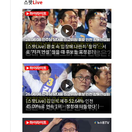
스팟
Live
[스팟Live] 환호 속 입장해 나란히 ‘찰칵’…서
로 ‘저격 연설’ 들을 때 후보들 표정은? |
26.08.08 더불어민주당 당대표·최고위원 후
보 인천 합동연설회
[스팟Live] 김민석 제주 52.64%·인천
45.09%로 연속 1위…정청래 따돌렸다’ |
26.08.08 더불어민주당 당대표·최고위원 후
보 인천 합동연설회