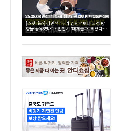
[스팟Live] 김민석 “누가 김민석보다 국정 방
향을 공유했나”…인천서 ‘대체불가’ 외쳤다 |
26.08.08 더불어민주당 당대표·최고위원 후
보 인천 합동연설회