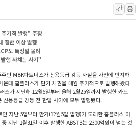
가
李대통령 "결혼 때문에 손해 
가
여수 오동도 인근 해상서 모
추미애, '위안부' 피해자 기림
에 주기적 발행" 주장
인천 선재도 갯벌서 해루질 중
달새 절반 이상 발행
인천서 말다툼 중 어머니 흉기
.CP도 특정일 몰려
'화합' 꺼낸 김민석에 '뻔뻔
월 발행 사채는 사기"
대주주인 MBK파트너스가 신용등급 강등 사실을 사전에 인지하
 가운데 홈플러스가 단기 채권을 매월 주기적으로 발행해왔다
러스가 지난해 12월5일부터 올해 2월25일까지 발행한 카드
은 신용등급 강등 전 한달 사이에 모두 발행됐다.
면 지난 5일부터 만기(12월5일 발행)가 도래한 홈플러스 미
이 중 지난 1월31일 이후 발행한 ABSTB는 2300억원이 넘는 것