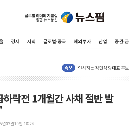
포항시 재난예산 40억 긴급 
울진·영덕 '호우특보'-포항 '
[종합] 김민석, 정청래에 '0.86
울
경제
사회
글로벌·중국
해외투자
산업
증권·
인천 합동연설회 나선 송영길
김민석, 2주차 제주·인천 경선서
인사하는 김민석 당대표 후보
[속보] 민주, 제주·인천 경선 결
속보
[속보] 민주, 인천 경선 결과 발
[속보] 민주, 제주 경선 결과 발
이번주 국내 주요 금융일정(8.1
급하락전 1개월간 사채 절반 발
美, 이란전 출구전략 만지작
'
강릉·동해·삼척 시간당 최대 
폐기물 수거하다 참변…60대
25년03월19일 10:24
서울 중랑구 주택가서 흉기 난