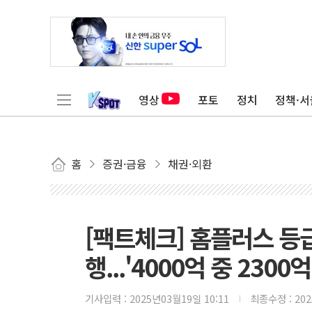
영상
포토
정치
정책·서
홈
증권·금융
채권·외환
[팩트체크] 홈플러스 등
행...'4000억 중 2300억
기사입력 :
2025년03월19일 10:11
최종수정 :
20