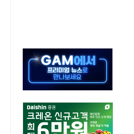
동…60대 남성 2명 숨져
보는 일 없게"…'결혼 페널티' 22개 과제 손본다
터보트 전복…1명 사망·1명 실종
의 날 참석..."국제적 시민 연대로 목소리 내야"
 실종 60대 나흘만에 숨진 채 발견
 살해 10대 아들 체포
' 받아친 정청래…제주 연설서 신경전 고조