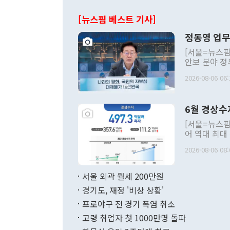
[뉴스핌 베스트 기사]
정동영 업무
[서울=뉴스핌
안보 분야 정
평화공존 발전
2026-08-06 06:
발언 중에는 
언한 것이 있
령은 공개적으
6월 경상수
주의적 희망에
관의 대북 정
[서울=뉴스핌
관 부처 장관
어 역대 최대
관의 무리한 
출 호조로 월
다. [정동영 통일부 장관이 지난달 23일 오후 서울 종로구 정부서울청사에
2026-08-06 08:
료=한국은행] 한국은행이 6일 발표한 '2026년 6월 국제수지(잠정)'에
서 취임 1주년 
면 지난 6월
부 장관 권한
1000만달러
서울 외곽 월세 200만원
발전 구상'을
이에 따라 올
적 갈등 해결
경기도, 재정 '비상 상황'
했다. 경상수
결과 혐오의 
9000만달러
프로야구 전 경기 폭염 취소
년간의 CVI
지 기준 상품
고령 취업자 첫 1000만명 돌파
무너졌다고도 
며 월간 기준
현실을 바꾸는