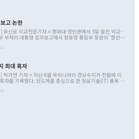
보고 논란
] 유신모 외교전문기자 = 청와대 영빈관에서 5일 열린 외교·
부 부처의 대통령 업무보고에서 정동영 통일부 장관의 '한반도
 구상'과 업무보고 발언이 논란을 빚고 있다. 이날 정 장관의
10
정부 내 조율을 거치지 않은 사안을 정책으로 추진하겠다고 공
는가 하면 사실 관계에 맞지 않은 설명도 있었다. 이재명 대통
로 신중을 기해 달라고 경고했고, 조현 외교부 장관은 '이상
지 최대 흑자
 근거한 비현실적 구상'이라는 비판을 내놨다. 그동안 정 장
책 관련 발언이 물의를 빚은 적은 여러 번 있지만 대통령과 유
] 박가연 기자 = 지난 6월 우리나라의 경상수지가 전월에 이
이 공개적으로 부정적 입장을 표명한 것은 이례적이다. 정 장
 흑자를 기록했다. 반도체를 중심으로 한 정보기술(IT) 품목 수
대북 접근법과 월권을 제어해야 한다는 목소리도 높아지고 있
간 상품수출이 처음으로 1000억달러를 넘어선 영향이다. [자
00
 따르
기자간담회를 하고 있다. [사진=통일부] 2026.07.23 ◆통일
 경상수지는 497억3000만달러 흑자로 집계됐다. 전월(386억
 넘어선 주장 정 장관은 이날 업무보고에서 '한반도 평화공존
)에 이어 두 달 연속 월간 기준 역대 최대 기록을 갈아치웠다.
 설명하면서 이재명 정부 2년차 핵심 과제로 상호 존중·평화
해 상반기 누적 경상수지 흑자는 1910억1000만달러를 기록
·핵 없는 한반도 등 3대 기본 방향을 제시했다. 정 장관은 "대
지 흑자를 견인한 것은 상품수지다. 6월 상품수지는 478억
언어는 멈춰야 한다"면서 주적 용어 대체를 주장했다. 지난 25
 흑자를 기록하며 전월에 이어 역대 최대를 다시 썼다. 국제수
D(완전하고 검증가능하며 되돌릴 수 없는 비핵화) 구도는 이미
수출은 1123억7000만달러로 전년 동월 대비 84.5% 증가하
했다. 또 "현 시점에서 흘러간 선(先)비핵화만 되뇌는 것은
 처음으로 1000억달러를 넘어섰다. 상품수입은 644억8000만
 데 힘이 되지 않는다"고 주장했다. 정 장관은 또 "정전 체제