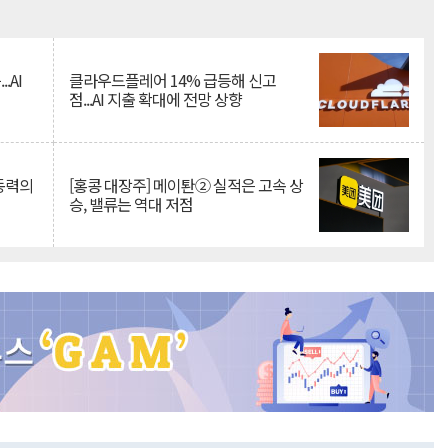
Mute
.AI
클라우드플레어 14% 급등해 신고
점...AI 지출 확대에 전망 상향
 동력의
[홍콩 대장주] 메이퇀② 실적은 고속 상
승, 밸류는 역대 저점