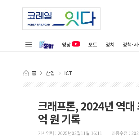
영상
포토
정치
정책·서
홈
산업
ICT
크래프톤, 2024년 역대
억 원 기록
기사입력 :
2025년02월11일 16:11
최종수정 :
20