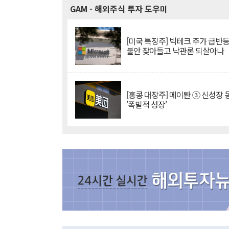
GAM
- 해외주식 투자 도우미
[미국 특징주] 빅테크 주가 급반등..
불안 잦아들고 낙관론 되살아나
[홍콩 대장주] 메이퇀 ③ 신성장
'폭발적 성장'