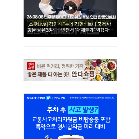
[스팟Live] 김민석 “누가 김민석보다 국정 방
향을 공유했나”…인천서 ‘대체불가’ 외쳤다 |
26.08.08 더불어민주당 당대표·최고위원 후
보 인천 합동연설회