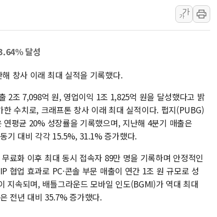
서울 중랑구 주택가서 흉기 난
가
가
李대통령 "결혼 때문에 손해 
여수 오동도 인근 해상서 모
추미애, '위안부' 피해자 기림
3.64% 달성
인천 선재도 갯벌서 해루질 중
난해 창사 이래 최대 실적을 기록했다.
인천서 말다툼 중 어머니 흉기
'화합' 꺼낸 김민석에 '뻔뻔
2조 7,098억 원, 영업이익 1조 1,825억 원을 달성했다고 밝
 증가한 수치로, 크래프톤 창사 이래 최대 실적이다. 펍지(PUBG)
은 연평균 20% 성장률을 기록했으며, 지난해 4분기 매출은
동기 대비 각각 15.5%, 31.1% 증가했다.
은 무료화 이후 최대 동시 접속자 89만 명을 기록하며 안정적인
P 협업 효과로 PC·콘솔 부문 매출이 연간 1조 원 규모로 성
 지속되며, 배틀그라운드 모바일 인도(BGMI)가 역대 최대
 전년 대비 35.7% 증가했다.