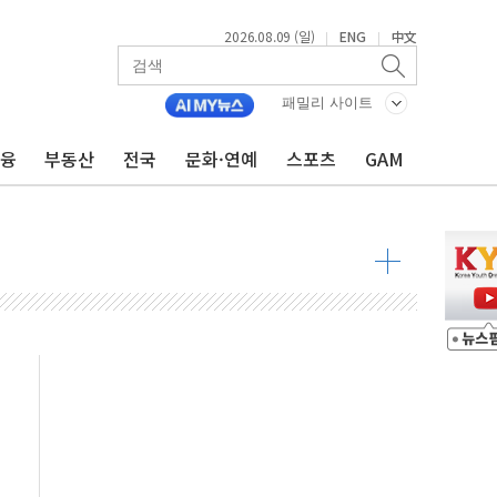
2026.08.09 (일)
ENG
中文
|
|
투입…고수온 양식장 복구·지원 '총력'
패밀리 사이트
산사태 주의보'...경북도, 호우 피해·통제구간 없어
%p' 차 재역전 성공...金 45.42% vs 鄭 44.56%
금융
부동산
전국
문화·연예
스포츠
GAM
·정청래·김민석 당대표 후보
 정청래에 승리...47.75% vs 42.08%
과 발표...김민석 47.75% 정청래 42.08%
표...김민석 45.09% 정청래 43.27% 송영길 11.63%
표...김민석 52.64% 정청래 39.89% 송영길 7.47%
0~8.14)
…공습 한계·탄약 부족 현실화
50㎜ 폭우…강원 동해안 강한 비 이어져
 환경미화원 수거차에 치여 사망