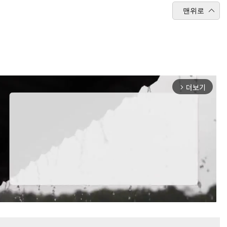
맨위로
더보기
arrow_forward_ios