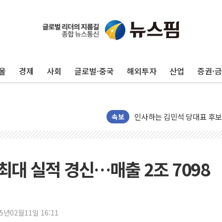
포항시 재난예산 40억 긴급 
울진·영덕 '호우특보'-포항 '
[종합] 김민석, 정청래에 '0.86
울
경제
사회
글로벌·중국
해외투자
산업
증권·
인천 합동연설회 나선 송영길
김민석, 2주차 제주·인천 경선서
인사하는 김민석 당대표 후보
속보
[속보] 민주, 제주·인천 경선 결
[속보] 민주, 인천 경선 결과 발
[속보] 민주, 제주 경선 결과 발
 최대 실적 경신…매출 2조 7098
이번주 국내 주요 금융일정(8.1
美, 이란전 출구전략 만지작
강릉·동해·삼척 시간당 최대 
25년02월11일 16:11
폐기물 수거하다 참변…60대