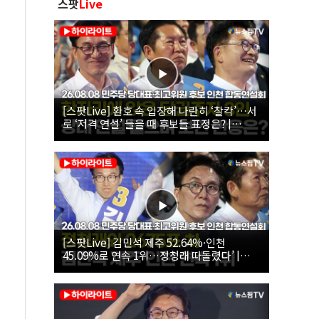
스팟
Live
[스팟Live] 환호 속 입장해 나란히 ‘찰칵’…서
로 ‘저격 연설’ 들을 때 후보들 표정은? |
26.08.08 더불어민주당 당대표·최고위원 후
보 인천 합동연설회
[스팟Live] 김민석 제주 52.64%·인천
45.09%로 연속 1위…정청래 따돌렸다’ |
26.08.08 더불어민주당 당대표·최고위원 후
보 인천 합동연설회