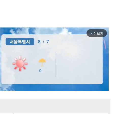
더보기
arrow_forward_ios
Mute