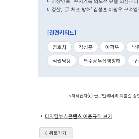
이상민측 "수사기록 의도적 유출 의심…피
경찰, '尹 체포 방해' 김성훈·이광우 구속
[관련키워드]
경호처
김성훈
이광우
박
직권남용
특수공무집행방해
구
<저작권자(c) 글로벌리더의 지름길 종합
디지털뉴스콘텐츠 이용규칙 보기
뒤로가기