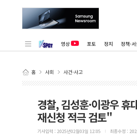
영상
포토
정치
정책·서
홈
사회
사건·사고
경찰, 김성훈·이광우 휴대
재신청 적극 검토"
기사입력 :
2025년02월03일 12:05
최종수정 :
20