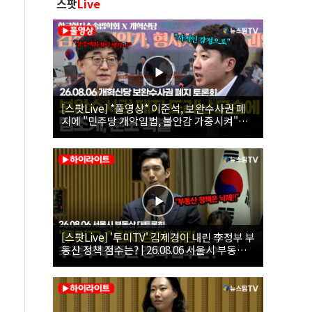
스팟
Live
[스팟Live] *풀영상* 이준석, 보완수사권 폐
지에 "민주당 개악입법, 불안감 가중시켜"｜
26.08.06 개혁신당 보완수사권 폐지 토론회
[스팟Live] '투미TV' 김제경이 내린 李정부 부
동산 정책 점수는? | 26.08.06 서울시 부동산
대토론회