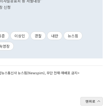
의사실공표죄 등 처벌대상"
영장 신청
종준
이상민
경찰
내란
뉴스핌
속영장
뉴스통신사 뉴스핌(Newspim), 무단 전재-재배포 금지>
맨위로