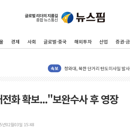
유럽증시, 견조한 실적 소화하며 대부분
리투아니아 국방 "러, 우크라 드론으로
구광모, 내주 실리콘밸리서 젠슨 황 
울
경제
사회
글로벌·중국
해외투자
산업
증권·
뉴욕증시 개장 전 특징주...모더나
김정관 장관 "영업이익 N% 성과급
뉴욕증시 프리뷰, 미 주가선물 AI주
청와대, 북한 단거리 탄도미사일 발사
속보
금값 7주 만에 최고…美 고용 둔화·
[인도증시] 중동 긴장 완화에 실적 호
러, 1인칭시점 드론으로 우크라 민간
전화 확보..."보완수사 후 영장
[베트남 증시] 지수 하락 속 'DGC
'월가의 황제' 다이먼 "금융시장 레
양주 섬유염색공장서 화재 1명 중상…
25년02월03일 15:48
김정관 산업부 장관 "주 52시간 손봐