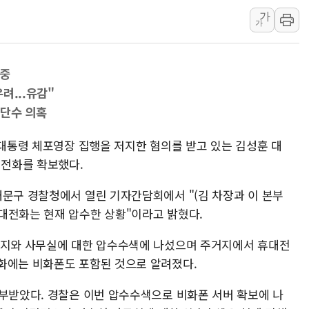
가
해군 1함대 창설 80주년…지역과 함께
가
[3보] 북, 원산서 동해로 단거리 탄도
우크라 드론 전술, 중남미 콜롬비아에
 중
동해해경, 독도 해상서 부유물 감긴 
려...유감"
주한미군 "오산기지 누출, 백린 아닌 
·단수 의혹
구미 폐염산처리업체서 불 2시간30여
 대통령 체포영장 집행을 저지한 혐의를 받고 있는 김성훈 대
전화를 확보했다.
대문구 경찰청에서 열린 기자간담회에서 "(김 차장과 이 본부
대전화는 현재 압수한 상황"이라고 밝혔다.
거지와 사무실에 대한 압수수색에 나섰으며 주거지에서 휴대전
화에는 비화폰도 포함된 것으로 알려졌다.
발부받았다. 경찰은 이번 압수수색으로 비화폰 서버 확보에 나