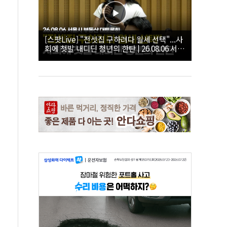
[스팟Live] "전셋집 구하려다 월세 선택"...사
회에 첫발 내디딘 청년의 한탄 | 26.08.06 서울
시 부동산 대토론회