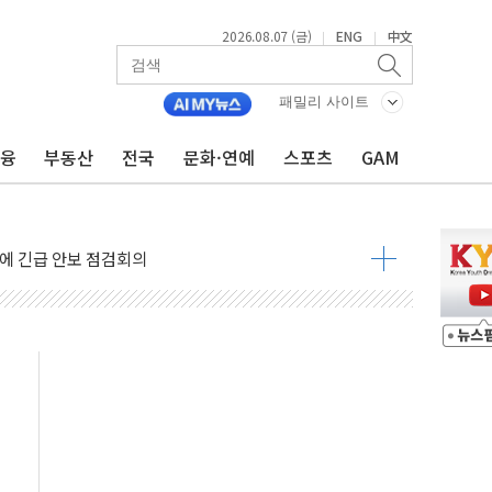
2026.08.07 (금)
ENG
中文
|
|
 상승… "2분기 기업 순이익 21% 증가" 전망
 나토 회원국 공격 검토… 거짓 깃발 작전"
패밀리 사이트
재회…로봇·AI 데이터센터·모빌리티 구체화
금융
부동산
전국
문화·연예
스포츠
GAM
·아이온큐·도어대시↑ VS 샌디스크·피그마·앱러빈↓
 반대…상법·자본시장법 개정 논의"
 차익실현 속 혼조세...웨스턴디지털·샌디스크↓
에 긴급 안보 점검회의
호르무즈 재개방 기대에 강세
조까지, 상승...호실적 보고 기업 상승세 뚜렷
인 '사파리' 공격… 시민들 공포감 극대화 전략
' 임시 주총 기대감에 홀로 상한가…마진 잔액은 사상 최고
버리지 위험수위…숨은 차입이 더 큰 변수"
대응 1단계 진압 중
야, 경쟁상대 中과 비교해야"