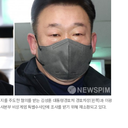
 저지를 주도한 혐의를 받는 김성훈 대통령경호처 경호차장(왼쪽)과 이광
수사본부 비상계엄 특별수사단에 조사를 받기 위해 재소환되고 있다.