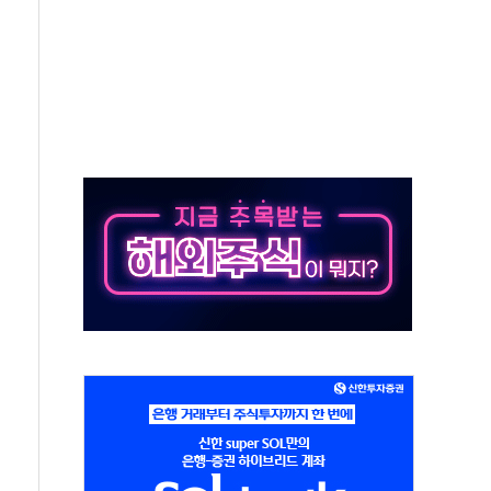
하는 '선봉'의 대민 봉사
미사일 1발 발사… 올해 10번째·42일 만 도발
 새 안보 위기… 반군·마약카르텔이 습득해 전투 활용
어선 구조
무해한 표면 부식 물질"
분만에 진화...외국인 노동자 숨져