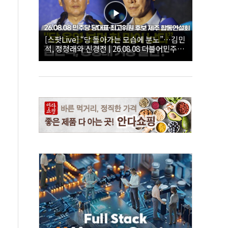
[스팟Live] “당 돌아가는 모습에 분노”…김민
석, 정청래와 신경전 | 26.08.08 더불어민주당
당대표·최고위원 후보 제주 합동연설회