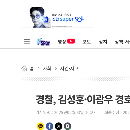
영상
포토
정치
정책·서
홈
사회
사건·사고
경찰, 김성훈·이광우 경
기사입력 :
2025년02월03일 10:27
최종수정 :
20