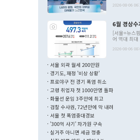
평화공존 발전
2026-08-06 06:
발언 중에는 
언한 것이 있
령은 공개적으
6월 경상수
주의적 희망에
관의 대북 정
[서울=뉴스핌
관 부처 장관
어 역대 최대
관의 무리한 
출 호조로 월
다. [정동영 통일부 장관이 지난달 23일 오후 서울 종로구 정부서울청사에
2026-08-06 08:
료=한국은행] 한국은행이 6일 발표한 '2026년 6월 국제수지(잠정)'에
서 취임 1주년 
면 지난 6월
부 장관 권한
1000만달러
서울 외곽 월세 200만원
발전 구상'을
이에 따라 올
적 갈등 해결
경기도, 재정 '비상 상황'
했다. 경상수
결과 혐오의 
9000만달러
프로야구 전 경기 폭염 취소
년간의 CVI
지 기준 상품
고령 취업자 첫 1000만명 돌파
무너졌다고도 
며 월간 기준
현실을 바꾸는
달러로 38.
화물선 운임 3주만에 최고
를 평화 체제
196.9% 급
검찰 수사권, 72년만에 막 내려
함께 4자 대
수출은 160
지만 이 대통
서울 첫 폭염중대경보
(18.6%) 
화공존 정책이
했다. 통관 기
'300억 사기' 차가원 구속
다"고 지적했
(16.4%)
투리가 잡혀 
실거주 아니면 세금 껑충
월(-10억9
쁜 상황이 초
증가와 유류할