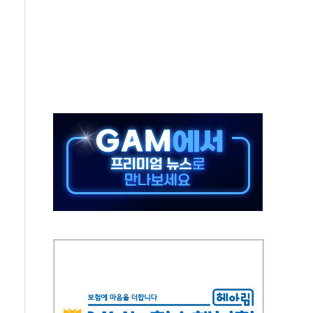
위 상승으로 피서객 7명 고립…전원 구조
별똥별 멍' 운영…페르세우스 유성우 관측
시간당 50mm 이상 폭우…호우경보 발효
0대 숨져…온열질환 여부 조사
능시험 오전 집중 편성…체감온도 38도 넘으면 중단
누르기 방지법' 전면 재검토 지시
시간당 20~30mm 강한 비...가뭄 해소될 듯
지속…내륙 곳곳 소나기
 검토, 민주당 스스로 원칙 뒤집는 것"