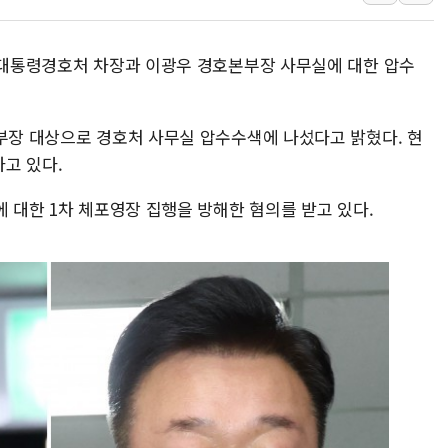
인제 용대리 계곡서 수
동해시, 11~14일 '
훈 대통령경호처 차장과 이광우 경호본부장 사무실에 대한 압수
강원 중·남부 동해안 
청양 밭에서 일하던 9
본부장 대상으로 경호처 사무실 압수수색에 나섰다고 밝혔다. 현
폭염에 車 운전면허 기
고 있다.
李대통령, 'ISA·주가
'호우 특보' 경북 울진 
에 대한 1차 체포영장 집행을 방해한 혐의를 받고 있다.
주말 무더위·열대야 
오세훈 "용산공원 주택