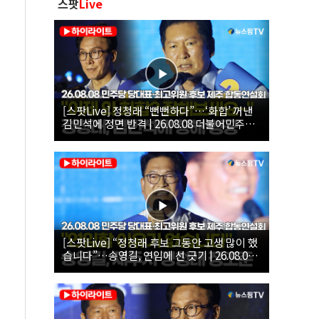
스팟
Live
[스팟Live] 정청래 “뻔뻔하다”…‘화합’ 꺼낸
김민석에 정면 반격 | 26.08.08 더불어민주당
당대표·최고위원 후보 제주 합동연설회
[스팟Live] “정청래 후보 그동안 고생 많이 했
습니다”…송영길, 연임에 선 긋기 | 26.08.08
더불어민주당 당대표·최고위원 후보 제주 합
동연설회