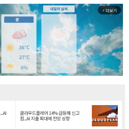
더보기
arrow_forward_ios
Mute
.AI
클라우드플레어 14% 급등해 신고
점...AI 지출 확대에 전망 상향