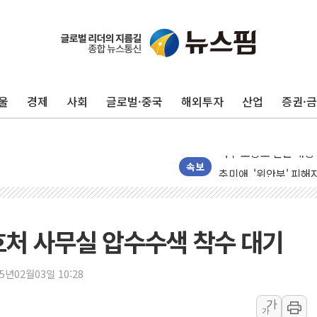
울
경제
사회
글로벌·중국
해외투자
산업
증권·
서울 중랑구 주택가서 
李대통령 "결혼 때문에 
여수 오동도 인근 해상
추미애, '위안부' 피해
속보
인천 선재도 갯벌서 해루
인천서 말다툼 중 어머니
'화합' 꺼낸 김민석에
호처 사무실 압수수색 착수 대기
李대통령, ISA 개편 
동해중부 전 해상 풍랑
25년02월03일 10:28
연일 폭염에 온열질환 
가
가
中 전방위 아파트 부양