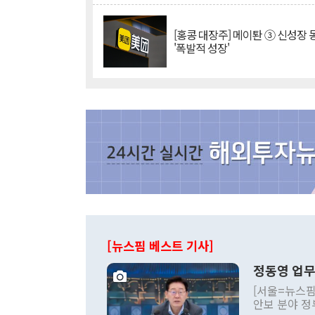
[홍콩 대장주] 메이퇀 ③ 신성장
'폭발적 성장'
[뉴스핌 베스트 기사]
정동영 업무
[서울=뉴스핌
안보 분야 정