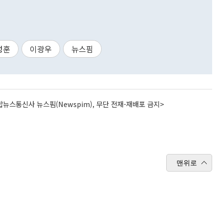
성훈
이광우
뉴스핌
뉴스통신사 뉴스핌(Newspim), 무단 전재-재배포 금지>
맨위로