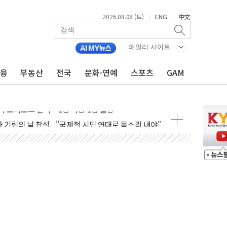
2026.08.08 (토)
ENG
中文
|
|
패밀리 사이트
금융
부동산
전국
문화·연예
스포츠
GAM
흉기 난동…60대 남성 2명 숨져
손해 보는 일 없게"…'결혼 페널티' 22개 과제 손본다
서 모터보트 전복…1명 사망·1명 실종
자 기림의 날 참석..."국제적 시민 연대로 목소리 내야"
질 중 실종 60대 나흘만에 숨진 채 발견
 흉기 살해 10대 아들 체포
 '뻔뻔' 받아친 정청래…제주 연설서 신경전 고조
재검토 지시…與 "적극 환영"·野 "졸속 국정"
주의보…10일까지 최대 3.5m 높은 물결
사망 23명…정부, 비상대응기구 가동
, 수도 베이징도 부동산 규제 철폐