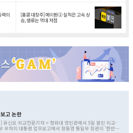
 동력의
[홍콩 대장주] 메이퇀② 실적은 고속 상
승, 밸류는 역대 저점
보고 논란
] 유신모 외교전문기자 = 청와대 영빈관에서 5일 열린 외교·
부 부처의 대통령 업무보고에서 정동영 통일부 장관의 '한반도