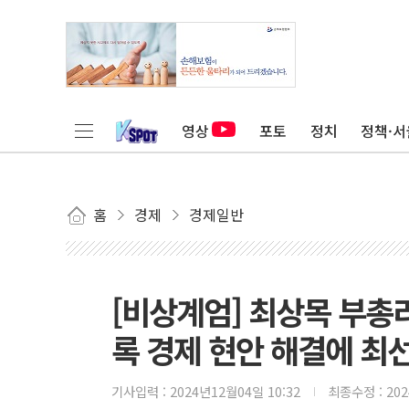
영상
포토
정치
정책·서
홈
경제
경제일반
[비상계엄] 최상목 부총리
록 경제 현안 해결에 최
기사입력 :
2024년12월04일 10:32
최종수정 :
20