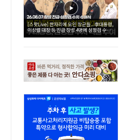
[스팟Live] 한자리에 모인 장군들...李대통령,
이상렬 대장 등 진급 장성 4명에 삼정검 수치
직접 수여｜26.08.07 장성 진급·삼정검 수치
수여식