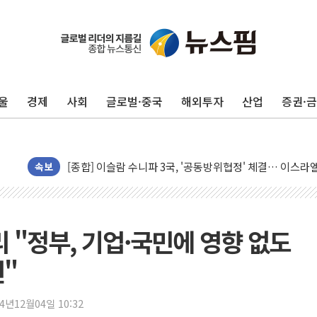
울
경제
사회
글로벌·중국
해외투자
산업
증권·
유럽증시, 美 고용 예상 밖 부진에 연준 금리 인상 가능성 
미 연준 매파 기세 꺾이나…고용 감소에 9월 동결 전망 우
[종합] 이슬람 수니파 3국, '공동방위협정' 체결… 이스라
트럼프, 백신·자폐증 행정명령 검토…"이르면 다음 주"
속보
美 항소법원, 백악관 무도회장 공사 중단 명령…트럼프 제
이란 핵심 원유 수출항 '하르그섬', 최근 1주일 이상 '올스
美 고용 쇼크에 엔화 장중 급등…시장은 "또 개입했나" 촉
 "정부, 기업·국민에 영향 없도
[AI MY 뉴스] 뉴욕 반도체주 프리뷰...美 고용 쇼크에 반도
선"
뉴욕증시 프리뷰, 美 고용 쇼크에 금리 인상 우려 후퇴…나
[종합] 美 7월 고용 2만3000명 감소 '쇼크'…9월 금리 인
24년12월04일 10:32
[사진] 이슬람 수니파 3개국, 공동방위협정 체결