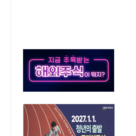
·태양광주↑ VS 트레이드데스크·웬디스↓
 끝까지 찾겠다"
중 완화 전환점"
적 공급 확대·속도전 총력"
 급등
않아"