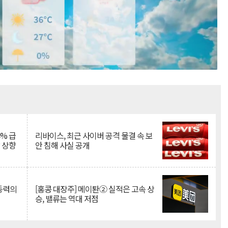
Mute
% 급
리바이스, 최근 사이버 공격 물결 속 보
망 상향
안 침해 사실 공개
 동력의
[홍콩 대장주] 메이퇀② 실적은 고속 상
승, 밸류는 역대 저점