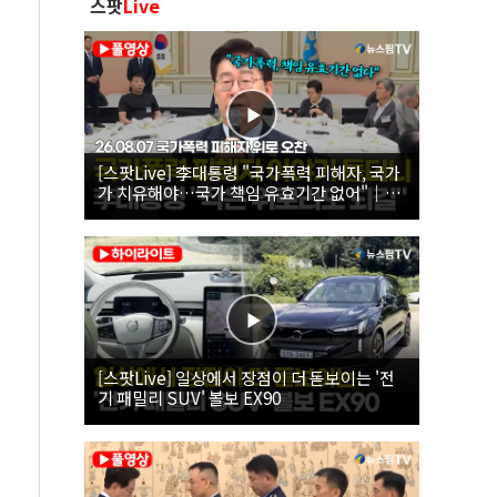
스팟
Live
[스팟Live] 李대통령 "국가폭력 피해자, 국가
가 치유해야…국가 책임 유효기간 없어"｜
26.08.07 국가폭력 피해자 위로 오찬
[스팟Live] 일상에서 장점이 더 돋보이는 '전
기 패밀리 SUV' 볼보 EX90