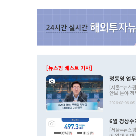
[뉴스핌 베스트 기사]
정동영 업무
[서울=뉴스핌
안보 분야 정
평화공존 발전
2026-08-06 06:
발언 중에는 
언한 것이 있
령은 공개적으
6월 경상수
주의적 희망에
관의 대북 정
[서울=뉴스핌
관 부처 장관
어 역대 최대