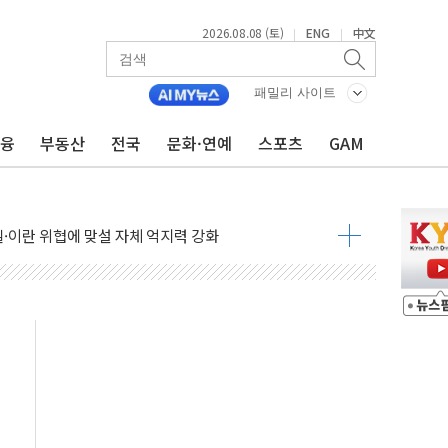
2026.08.08 (토)
ENG
中文
|
|
패밀리 사이트
금융
부동산
전국
문화·연예
스포츠
GAM
낮아지며 상승… STOXX 600 지수는 나흘 연속 최고치
세
엘·이란 위협에 맞설 자체 억지력 강화
동
톱'… 美 해상봉쇄 영향
각
체주 '활짝'
스닥 선물 1%대 상승
상 기대 후퇴