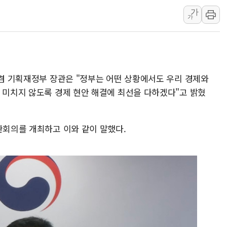
가
뉴욕증시 개장 전 특징주...아틀라시안·클라우드플레어
가
보훈부, 미 DPAA와 MOU… "6·25 미군 실종자 7359명
트럼프 "금리 내려야"…파월 때와 달리 워시엔 톤 낮춰
특정 정치인 측근 포항시 정책특보 내정설...포항시 '시끌'
李 "해남 태양광, 대한민국 다음 100년 밑거름…수도권 집
 겸 기획재정부 장관은 "정부는 어떤 상황에서도 우리 경제와
李 대통령, '6시간 마라톤 부동산 2차 회의' 주재… "전폭
을 미치지 않도록 경제 현안 해결에 최선을 다하겠다"고 밝혔
트럼프, 中 겨냥 폴리실리콘 관세 15% 부과…美 태양광주
[사진] 빈살만과 에르도안의 만남
관회의를 개최하고 이와 같이 말했다.
이란와이어 "이란 최고지도자 위독…곧 사망해도 놀랍지 