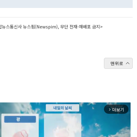
뉴스통신사 뉴스핌(Newspim), 무단 전재-재배포 금지>
맨위로
더보기
arrow_forward_ios