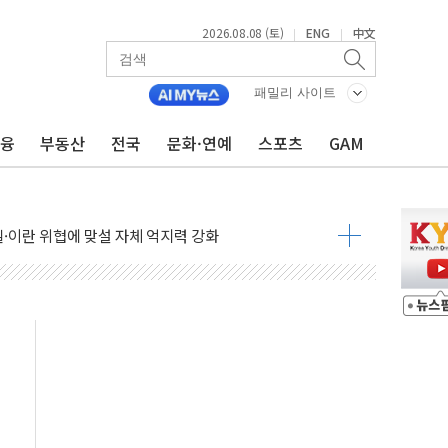
2026.08.08 (토)
ENG
中文
|
|
패밀리 사이트
금융
부동산
전국
문화·연예
스포츠
GAM
낮아지며 상승… STOXX 600 지수는 나흘 연속 최고치
세
엘·이란 위협에 맞설 자체 억지력 강화
동
톱'… 美 해상봉쇄 영향
각
체주 '활짝'
스닥 선물 1%대 상승
상 기대 후퇴