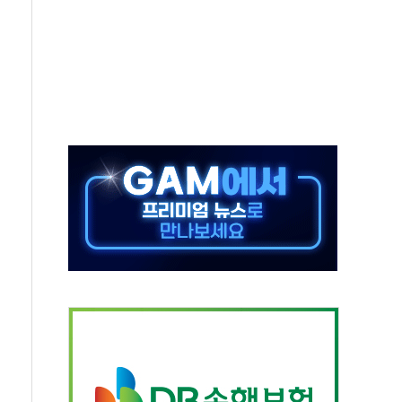
·태양광주↑ VS 트레이드데스크·웬디스↓
 끝까지 찾겠다"
중 완화 전환점"
적 공급 확대·속도전 총력"
 급등
않아"