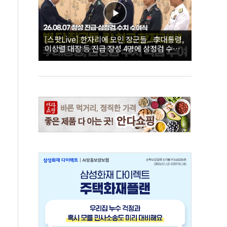
[스팟Live] 한자리에 모인 장군들...李대통령,
이상렬 대장 등 진급 장성 4명에 삼정검 수치
직접 수여｜26.08.07 장성 진급·삼정검 수치
수여식