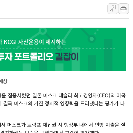
가
[사진] 이슬람 수니파 3개국, 공동방위협정 체결
가
뉴욕증시 개장 전 특징주...아틀라시안·클라우드플레어
보훈부, 미 DPAA와 MOU… "6·25 미군 실종자 7359명
트럼프 "금리 내려야"…파월 때와 달리 워시엔 톤 낮춰
특정 정치인 측근 포항시 정책특보 내정설...포항시 '시끌'
李 "해남 태양광, 대한민국 다음 100년 밑거름…수도권 집
李 대통령, '6시간 마라톤 부동산 2차 회의' 주재… "전폭
트럼프, 中 겨냥 폴리실리콘 관세 15% 부과…美 태양광주
[사진] 빈살만과 에르도안의 만남
 예상
이란와이어 "이란 최고지도자 위독…곧 사망해도 놀랍지 
목을 집중시켰던 일론 머스크 테슬라 최고경영자(CEO)와 미국
 결국 머스크의 커진 정치적 영향력을 드러냈다는 평가가 나
에서 머스크가 트럼프 재집권 시 행정부 내에서 연방 지출을 절
 관여하려는 모습을 보였다면서 그같이 평가했다.