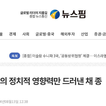
울
경제
사회
글로벌·중국
해외투자
산업
증권·
유럽증시, 美 고용 예상 밖 부진에 연준 금리 인상 가능성 
미 연준 매파 기세 꺾이나…고용 감소에 9월 동결 전망 우
[종합] 이슬람 수니파 3국, '공동방위협정' 체결… 이스라
속보
트럼프, 백신·자폐증 행정명령 검토…"이르면 다음 주"
美 항소법원, 백악관 무도회장 공사 중단 명령…트럼프 제
이란 핵심 원유 수출항 '하르그섬', 최근 1주일 이상 '올스
의 정치적 영향력만 드러낸 채 종
美 고용 쇼크에 엔화 장중 급등…시장은 "또 개입했나" 촉
[AI MY 뉴스] 뉴욕 반도체주 프리뷰...美 고용 쇼크에 반도
뉴욕증시 프리뷰, 美 고용 쇼크에 금리 인상 우려 후퇴…나
24년08월13일 12:38
[종합] 美 7월 고용 2만3000명 감소 '쇼크'…9월 금리 인