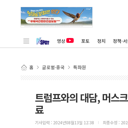
영상
포토
정치
정책·서
홈
글로벌·중국
특파원
트럼프와의 대담, 머스크
료
기사입력 :
2024년08월13일 12:38
최종수정 :
20