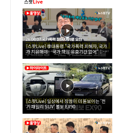
스팟
Live
[스팟Live] 李대통령 "국가폭력 피해자, 국가
가 치유해야…국가 책임 유효기간 없어"｜
26.08.07 국가폭력 피해자 위로 오찬
[스팟Live] 일상에서 장점이 더 돋보이는 '전
기 패밀리 SUV' 볼보 EX90