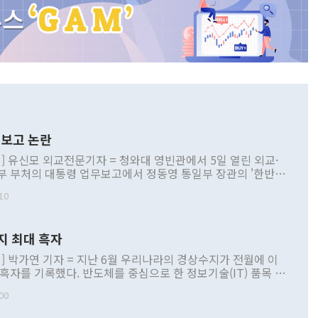
보고 논란
] 유신모 외교전문기자 = 청와대 영빈관에서 5일 열린 외교·
부 부처의 대통령 업무보고에서 정동영 통일부 장관의 '한반도
 구상'과 업무보고 발언이 논란을 빚고 있다. 이날 정 장관의
10
정부 내 조율을 거치지 않은 사안을 정책으로 추진하겠다고 공
는가 하면 사실 관계에 맞지 않은 설명도 있었다. 이재명 대통
로 신중을 기해 달라고 경고했고, 조현 외교부 장관은 '이상
지 최대 흑자
 근거한 비현실적 구상'이라는 비판을 내놨다. 그동안 정 장
책 관련 발언이 물의를 빚은 적은 여러 번 있지만 대통령과 유
] 박가연 기자 = 지난 6월 우리나라의 경상수지가 전월에 이
이 공개적으로 부정적 입장을 표명한 것은 이례적이다. 정 장
 흑자를 기록했다. 반도체를 중심으로 한 정보기술(IT) 품목 수
대북 접근법과 월권을 제어해야 한다는 목소리도 높아지고 있
간 상품수출이 처음으로 1000억달러를 넘어선 영향이다. [자
00
 따르
기자간담회를 하고 있다. [사진=통일부] 2026.07.23 ◆통일
 경상수지는 497억3000만달러 흑자로 집계됐다. 전월(386억