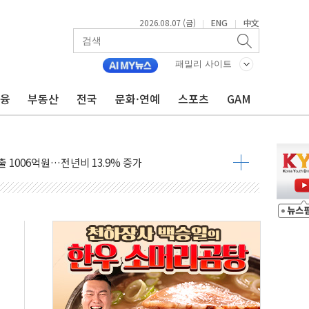
2026.08.07 (금)
ENG
中文
|
|
로만 주택 공급…도시정비법·주택법 등 처리 협조하라"
 투자 웹리포트 만든다…AI 금융데이터 분석 과정 개설
패밀리 사이트
 안정성 한순간도 흔들려선 안돼"
금융
부동산
전국
문화·연예
스포츠
GAM
에게 "내란으로 훼손된 군 신뢰 회복해야"
자산 30조 돌파…증시 급락에 업계 1위
출 1006억원…전년비 13.9% 증가
 관심…SK하이닉스, FMS서 '풀스택' 기술력 과시
 한샘…B2B 확장으로 성장동력 확보
났다"…선수금 내걸고 확보 전쟁
 1000억 연내 소각…2분기 영업익 853억
표인데…외국인 숙박 부가세 환급 앞당겨 종료
] 축구협회 성접대 기간, 대표팀 무패 外
 년 내 NATO 결속력 시험하려 한정적 침공 가능성"
3.5조원 투입키로...'에너지 자립' 일환