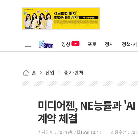
영상
포토
정치
정책·서
홈
산업
중기·벤처
미디어젠, NE능률과 'A
계약 체결
기사입력 :
2024년07월16일 10:41
최종수정 :
20