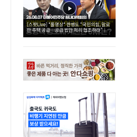
[스팟Live] *풀영상* 한병도 “국민의힘, 말로
만 주택 공급…공급 법안 처리 협조하라”｜
26.08.07 더불어민주당 원내대책회의