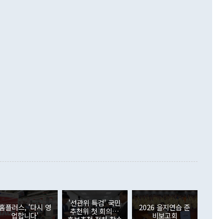
 넘어선 주장 정 장관은 이날 업무보고에서 '한반도 평화공존
)에 이어 두 달 연속 월간 기준 역대 최대 기록을 갈아치웠다.
 설명하면서 이재명 정부 2년차 핵심 과제로 상호 존중·평화
해 상반기 누적 경상수지 흑자는 1910억1000만달러를 기록
·핵 없는 한반도 등 3대 기본 방향을 제시했다. 정 장관은 "대
지 흑자를 견인한 것은 상품수지다. 6월 상품수지는 478억
언어는 멈춰야 한다"면서 주적 용어 대체를 주장했다. 지난 25
 흑자를 기록하며 전월에 이어 역대 최대를 다시 썼다. 국제수
D(완전하고 검증가능하며 되돌릴 수 없는 비핵화) 구도는 이미
수출은 1123억7000만달러로 전년 동월 대비 84.5% 증가하
했다. 또 "현 시점에서 흘러간 선(先)비핵화만 되뇌는 것은
 처음으로 1000억달러를 넘어섰다. 상품수입은 644억8000만
 데 힘이 되지 않는다"고 주장했다. 정 장관은 또 "정전 체제
6% 늘었다. 통관 기준으로는 반도체 수출이 전년 동월 대비
로 바꾸는 논의에 착수하겠다"면서 "북·미 정상회담 견인과
증했고 컴퓨터·주변기기(SSD)는 282.7% 증가했다. IT 품목
화의 동력을 확보하기 위해 최선을 다할 것"이라고 말했다. 하
.4% 늘었으며 비IT 품목도 ▲석유제품(47.5%) ▲화공품
령은 정 장관의 구상에 대부분 제동을 걸었다. 이 대통령은 "평
▲철강제품(17.9%) ▲승용차(6.1%) 등을 중심으로 18.6% 증가
 정치적으로 악용되는 측면이 있다"며 "많이 조심하셔야 한
준 수입은 ▲원자재(30.5%) ▲자본재(35.3%) ▲소비재
다. 북한을 다른 이름으로 불러야 한다는 주장에는 "표현에 꼬
가 모두 늘었다. 서비스수지는 12억9000만달러 적자를 기록해 전
정쟁으로 휘몰아 들어가면 원래 하고자 했던 데에서 오히려 나
000만달러)보다 적자 폭이 확대됐다. 여행수지는 외국인 입국자
래될 수 있다"고 경고했다. 이 대통령은 남북 신뢰 구축을 위해
증료 인상 등에 따른 출국자 감소로 4억4000만달러 흑자를
합의를 선제적으로 복원해야 한다는 정 장관의 주장에 대해서도
지식재산권사용료수지는 전월 흑자에서 4억4000만달러 적자
대로 하는 게 과연 한반도의 평화와 안정에 플러스냐, 결론적
 본원소득수지는 배당소득을 중심으로 32억7000만달러 흑자
이 들 때도 있다"며 부정적으로 반응했다. 조현 외교부 장
월(21억7000만달러)보다 흑자 폭이 확대됐다. 배당소득수지
 사후 브리핑에서 정 장관이 언급한 '4자 회담'에 대해 "이상
이 늘어난 데다 전월 분기배당에 따른 기저효과로 배당지급이
 어떤 희망이라 하더라도 그건 아직 조율되지 않은 방법"이
6000만달러 흑자를 나타냈다. 금융계정 순자산은 6월 중 467
들께서 디스카운트해 주시면 좋겠다"고 선을 그었다. 정 장관
러 증가해 월간 기준 역대 최대 증가 폭을 기록했다. 종전 최대
아 블라디보스토크에서 열리는 '동방경제포럼(EEF)'을 언급하
월(369억9000만달러)을 넘어선 것이다. 직접투자에서는 내국
원에서 (참석을) 검토하고 있다"고 발언한 데 대해서도 조 장관
가 80억1000만달러, 외국인의 국내투자가 46억3000만달러
'선관위 특검' 국민
외교부의 몫"이라며 "아직 거기까지 진도가 나가지 않았다"고
홈플러스, '다시 영
2026 을지연습 준
. 증권투자에서는 외국인의 국내 주식 매도세가 이어졌다. 외
추천위 첫 회의…
업합니다'
비보고회
장관이 이날 소개한 대북 구상과 설명은 정부 내 조율을 거치지