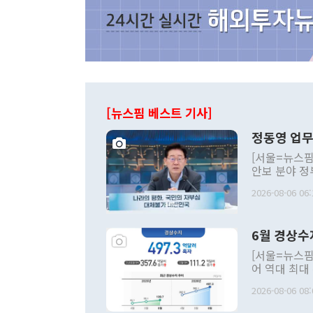
[뉴스핌 베스트 기사]
정동영 업무
[서울=뉴스핌
안보 분야 정
평화공존 발전
2026-08-06 06:
발언 중에는 
언한 것이 있
령은 공개적으
6월 경상수
주의적 희망에
관의 대북 정
[서울=뉴스핌
관 부처 장관
어 역대 최대
관의 무리한 
출 호조로 월
다. [정동영 통일부 장관이 지난달 23일 오후 서울 종로구 정부서울청사에
2026-08-06 08:
료=한국은행] 한국은행이 6일 발표한 '2026년 6월 국제수지(잠정)'에
서 취임 1주년 
면 지난 6월