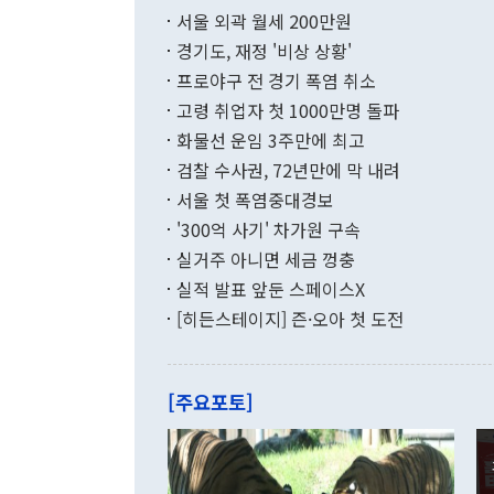
부 장관 권한
1000만달러
서울 외곽 월세 200만원
발전 구상'을
이에 따라 올
적 갈등 해결
경기도, 재정 '비상 상황'
했다. 경상수
결과 혐오의 
9000만달러
프로야구 전 경기 폭염 취소
년간의 CVI
지 기준 상품
고령 취업자 첫 1000만명 돌파
무너졌다고도 
며 월간 기준
현실을 바꾸는
달러로 38.
화물선 운임 3주만에 최고
를 평화 체제
196.9% 급
검찰 수사권, 72년만에 막 내려
함께 4자 대
수출은 160
지만 이 대통
서울 첫 폭염중대경보
(18.6%) 
화공존 정책이
했다. 통관 기
'300억 사기' 차가원 구속
다"고 지적했
(16.4%)
투리가 잡혀 
실거주 아니면 세금 껑충
월(-10억9
쁜 상황이 초
증가와 유류할
실적 발표 앞둔 스페이스X
9·19 군사
기록했지만 
[히든스테이지] 즌·오아 첫 도전
"우리의 선의
로 전환됐다.
으로 약간의 의문
를 기록해 전
관은 업무보고
는 배당수입
주의에 근거한
줄면서 25억
[주요포토]
라며 "여러분
억1000만달
이 9월 러시
였던 올해 3
며 "정부 차
인의 해외투자
은 "그것은 
각각 증가했다
잘랐다. 정 