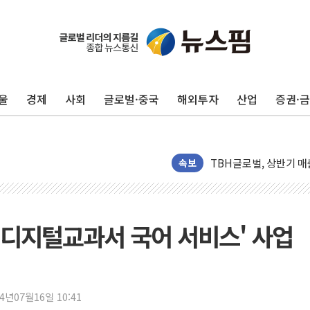
한병도 "국민의힘, 말
금투협, ChatGPT로
박홍근 "국가재정시스템
울
경제
사회
글로벌·중국
해외투자
산업
증권·
李대통령, 진급 장성들
우리자산운용, MMF 순
TBH글로벌, 상반기 매
AI 메모리 향한 뜨거운
속보
건설 불황 속 내실 다진
"내년 메모리 물량 동
현대지에프홀딩스, 자사주
I 디지털교과서 국어 서비스' 사업
관광객 3000만명 목
[뉴스핌 이 시각 PICK
美 정보 당국 "푸틴, 몇
24년07월16일 10:41
인도, 바이오가스 생산에 