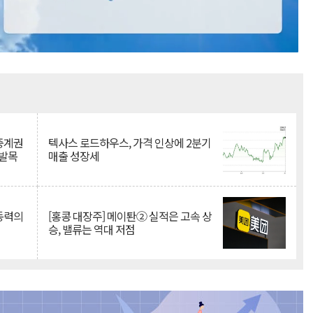
Mute
 중계권
텍사스 로드하우스, 가격 인상에 2분기
 발목
매출 성장세
 동력의
[홍콩 대장주] 메이퇀② 실적은 고속 상
승, 밸류는 역대 저점