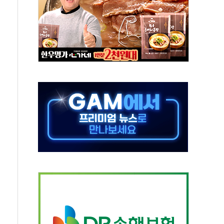
택 36% 늘었다...공급부족 전 시장 규제 탓 커
 기업 Audission Oy와 운영 파트너십 체결
면 개발"…서리풀2구역 갈등, 협의 테이블에
화가 바꾼 대한민국 여름
 돌려차기 발언' 논란 서범수·진종오 징계절차 개시
마