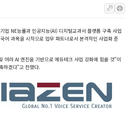
가
서울시, 정비사업으로 주
가
신인류콘텐츠, 핀란드 AI
"일부 존치" vs "전
기업 NE능률과 인공지능(AI) 디지털교과서 플랫폼 구축 사업
[AI 카드뉴스] 기후변
해 국어 과목을 시작으로 업무 파트너로서 본격적인 사업화 준
국민의힘 윤리위, '부산
수박으로 여름 나는 하
및 여러 AI 엔진을 기반으로 에듀테크 사업 강화에 힘쓸 것"이
구축하겠다"고 전했다.