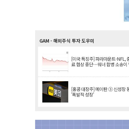
GAM
- 해외주식 투자 도우미
[미국 특징주] 파라마운트-NFL,
료 협상 중단…워너 합병 소송이
[홍콩 대장주] 메이퇀 ③ 신성장
'폭발적 성장'