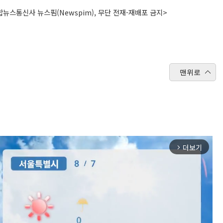
뉴스통신사 뉴스핌(Newspim), 무단 전재-재배포 금지>
맨위로
더보기
arrow_forward_ios