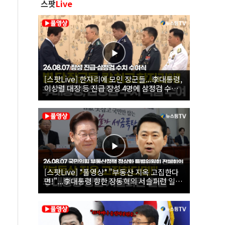
스팟
Live
[스팟Live] 한자리에 모인 장군들...李대통령,
이상렬 대장 등 진급 장성 4명에 삼정검 수치
직접 수여｜26.08.07 장성 진급·삼정검 수치
수여식
[스팟Live] *풀영상* "부동산 지옥 고집한다
면!"...李대통령 향한 장동혁의 서슬퍼런 일갈
| 26.08.07 국민의힘 부동산정책 정상화 특별
위원회 전체회의