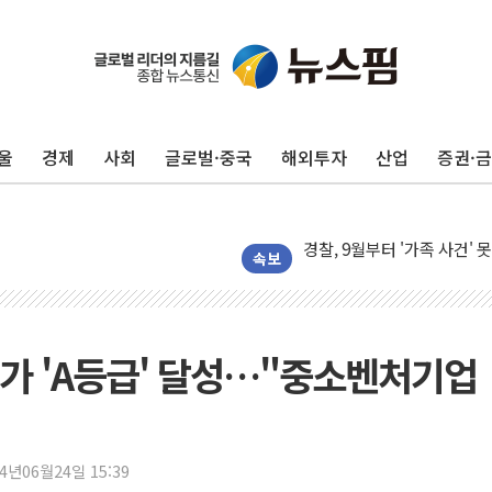
울
경제
사회
글로벌·중국
해외투자
산업
증권·
후티 반군, 예멘 정부군과 
42.5도 역대급 폭염…동물
경찰, 9월부터 '가족 사건'
포스코홀딩스, 포스코인터·D
속보
태국 학교서 중학생 총기 난사
40.2도 찍은 서울 등 폭염
"文정부 악몽 재현 안돼"..
가 'A등급' 달성…"중소벤처기업
신세계사이먼 '대구 프리미엄 
李대통령, 호우 피해 경북 
'변기 수리' 집주인에게 흉기
24년06월24일 15:39
워트, 상반기 영업이익 30