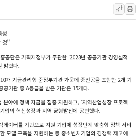
가
프롬바이오, 10일 거래 재
가
NH농협생명, 농작업 중 온
아바코, 2분기 매출 120억원
육성
랩지노믹스 "디엑솜과 美 암
 것"
보로노이, 폐암 치료제 'VRN
푸본현대생명, 육군 3군단과
진흥공단은 기획재정부가 주관한 '2023년 공공기관 경영실적
교보생명, '교보K-맞춤건강
일 밝혔다.
벼랑 끝 선 '동전주' 무더기
 10개 기금관리형 준정부기관 가운데 중진공을 포함한 2개 기
1순위보다 낮은 특별공급 
공공기관 중 A등급을 받은 기관은 15개다.
 분야에 정책 자금을 집중 지원하고, '지역산업성장 프로젝
처기업의 혁신성장과 지역 균형발전에 공헌했다.
빅데이터를 기반으로 지원 기업에 성장단계 맞춤형 정책 서비
순환 모델 구축을 지원하는 등 중소벤처기업의 경쟁력 제고에