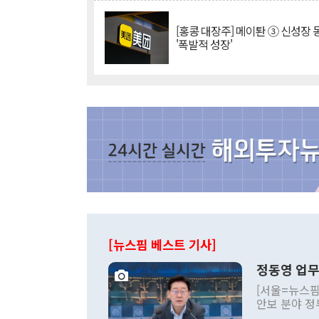
[홍콩 대장주] 메이퇀 ③ 신성장
'폭발적 성장'
[뉴스핌 베스트 기사]
정동영 업무
[서울=뉴스핌
안보 분야 정
평화공존 발전