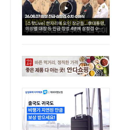
[스팟Live] 한자리에 모인 장군들...李대통령,
이상렬 대장 등 진급 장성 4명에 삼정검 수치
직접 수여｜26.08.07 장성 진급·삼정검 수치
수여식