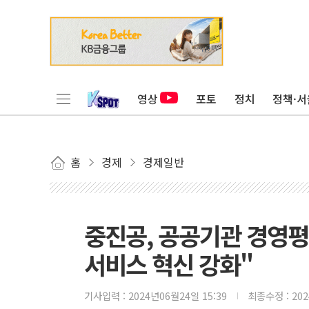
영상
포토
정치
정책·서
홈
경제
경제일반
중진공, 공공기관 경영평
서비스 혁신 강화"
기사입력 :
2024년06월24일 15:39
최종수정 :
20