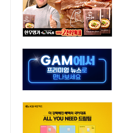
개…"재무구조 개편"
열질환 보장…폭염기 신속 보상 강화
 진단 분야 독점 라이선스 계약"
11' 캐나다 IND 신청
 군 장병 금융교육·전역 지원 협약
보험' 6개월 배타적사용권 획득
 상폐 위기…관리종목 우려 지정예고 총 63개
경쟁률… 실수요자 관심