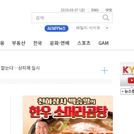
2026.08.07 (금)
ENG
中文
|
|
패밀리 사이트
금융
부동산
전국
문화·연예
스포츠
GAM
사우디 동시 공격… 위기 고조되는 또 다른 중동 화약고
들도 특별식으로 여름나기 [뉴스핌 줌인]
 못 맡는다…상피제 실시
X 지분 일부 매각
...최소 7명 사망
중대경보 해제…누적 온열질환자 2872명
.李 부동산 세제안에 與 내부서 '총선·대선 직격탄' 우려
아울렛' 건립 '본궤도'
안동·의성 특별재난지역 선포
 휘두른 30대 세입자…경찰, 현행범 체포
억원