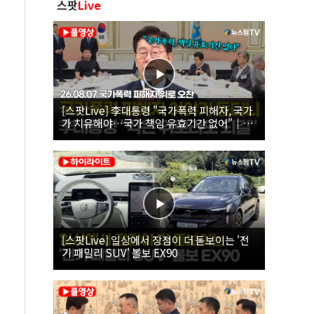
스팟
Live
[스팟Live] 李대통령 "국가폭력 피해자, 국가
가 치유해야…국가 책임 유효기간 없어"｜
26.08.07 국가폭력 피해자 위로 오찬
[스팟Live] 일상에서 장점이 더 돋보이는 '전
기 패밀리 SUV' 볼보 EX90