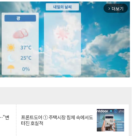
더보기
arrow_forward_ios
Mute
…"변
프론트도어 ① 주택시장 침체 속에서도
터진 호실적