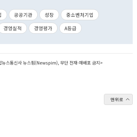
업
공공기관
성장
중소벤처기업
경영실적
경영평가
A등급
뉴스통신사 뉴스핌(Newspim), 무단 전재-재배포 금지>
맨위로