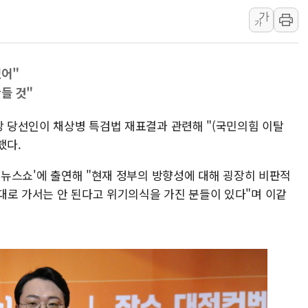
가
[속보] 민주, 강원 경선 결과 
가
정재헌 CEO, SKT 장기고
최태원, 노소영에 9440억
있어"
하나금융, 명동 소상공인에 
들 것"
인천시 광복절 현수막 '태
병무청, 보충역 전면 손질…
당 당선인이 채상병 특검법 재표결과 관련해 "(국민의힘 이탈
홈플러스發 대형마트 판매,
했다.
윤준병·이해민 의원, '정부
의 뉴스쇼'에 출연해 "현재 정부의 방향성에 대해 굉장히 비판적
'호우·산사태 주의보' 울진 
대로 가서는 안 된다고 위기의식을 가진 분들이 있다"며 이같