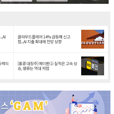
Mute
.AI
클라우드플레어 14% 급등해 신고
점...AI 지출 확대에 전망 상향
 동력의
[홍콩 대장주] 메이퇀② 실적은 고속 상
승, 밸류는 역대 저점