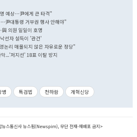
8명 예상…尹에게 큰 타격"
표…尹대통령 거부권 행사 안해야"
…與 의원 일일이 호명
낙선자 설득이 '관건'
영논리 매몰되지 않은 자유로운 정당"
...'저지선' 18표 이탈 방지
상병
특검법
천하람
개혁신당
뉴스통신사 뉴스핌(Newspim), 무단 전재-재배포 금지>