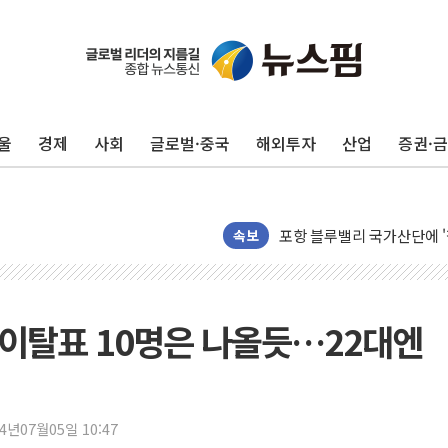
울
경제
사회
글로벌·중국
해외투자
산업
증권·
125mm 폭우 쏟아진 울진..
평택 진위면 공장서 질식사
포항 블루밸리 국가산단에 '
상주 낙동강 선착장 하류서 50
속보
[종합] 김민석, 정청래에 누적 1
민주당 경북도당위원장에 오중
인천서 말다툼 중 어머니 살
 이탈표 10명은 나올듯…22대엔
김민석, 강원·대구·경북 경선서
[속보] 민주, 강원·대구·경북 
[속보] 민주, 경북 경선 결과 
24년07월05일 10:47
[속보] 민주, 대구 경선 결과 