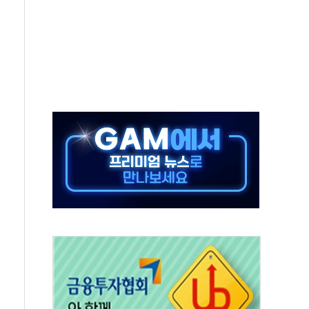
발표...김민석 50.30% 정청래 41.94% 송영길 7.76%
객 400명 맞이…"마음 잇는 시간 되길"
 지급 확정되나…재상고 앞두고 막판 셈법
'행복상자' 전달
극기 거꾸로' 논란…이틀만에 철거
 예술·체육요원 최대 33% 감축
 역대 최대폭 감소한 9.4%↓…유통업계 양극화 심화
 특사'로 콜롬비아 대통령 취임식 참석
시간당 30mm 강한 비...호우 피해 없어