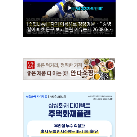
[스팟Live] “자기 이름으로 정당명을…” 송영
길이 피켓 문구 보고 놀란 이유는? | 26.08.09
더불어민주당 당대표·최고위원 후보 대구·경
북 합동연설회