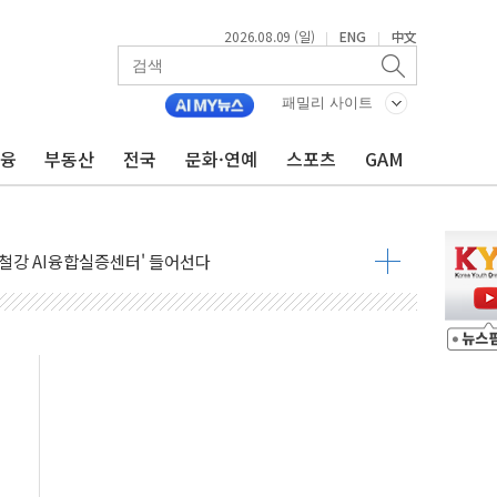
2026.08.09 (일)
ENG
中文
|
|
패밀리 사이트
금융
부동산
전국
문화·연예
스포츠
GAM
.'두천~하당'·'올미골교' 차량 통행 선제 제한
고 발생…작업자 1명 숨져
철강 AI융합실증센터' 들어선다
대 숨진 채 발견...경찰, 조사 중
.48%p 차 선두 유지...金 46.01% vs 鄭 44.53%
기 당선...합산득표율 68.63%
해 10대 구속…범행 후 반려견도 죽여
 정청래에 승리…金 48.54% vs 鄭 44.40%
경선 결과...김민석 48.54% 정청래 44.40%
발표...김민석 47.37% 정청래 45.71% 송영길 6.92%
발표...정청래 47.82% 김민석 46.35% 송영길 5.83%