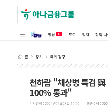
영상
포토
정치
정책·서
홈
정치
국회·정당
천하람 "채상병 특검 與
100% 통과"
기사입력 :
2024년05월23일 10:00
최종수정 :
20