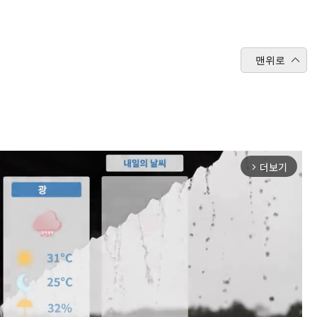
맨위로
더보기
arrow_forward_ios