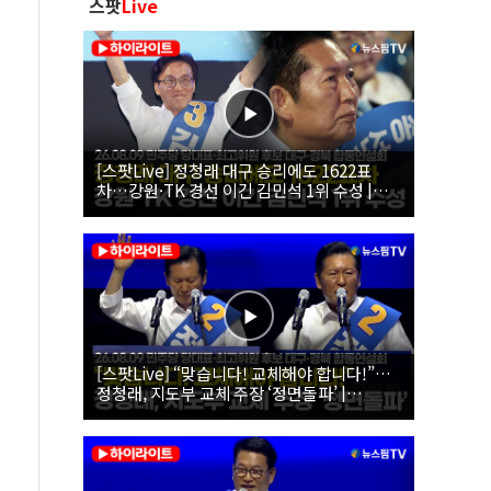
스팟
Live
[스팟Live] 정청래 대구 승리에도 1622표
차…강원·TK 경선 이긴 김민석 1위 수성 |
26.08.09 더불어민주당 당대표·최고위원 후
보 대구·경북 합동연설회
[스팟Live] “맞습니다! 교체해야 합니다!”…
정청래, 지도부 교체 주장 ‘정면돌파’ |
26.08.09 더불어민주당 당대표·최고위원 후
보 대구·경북 합동연설회