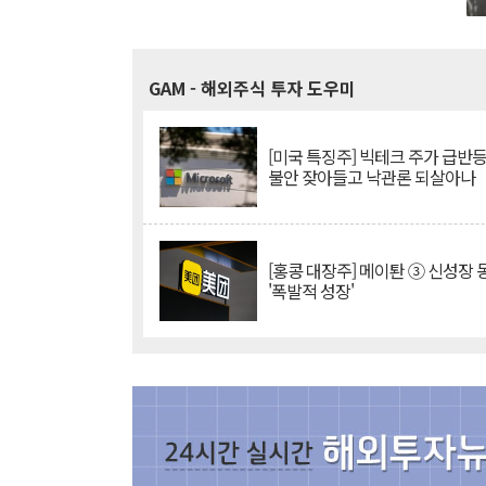
GAM
- 해외주식 투자 도우미
[미국 특징주] 빅테크 주가 급반등..
불안 잦아들고 낙관론 되살아나
[홍콩 대장주] 메이퇀 ③ 신성장
'폭발적 성장'