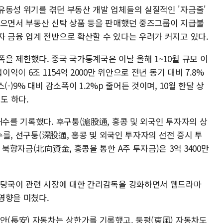
유동성 위기를 겪던 부동산 개발 업체들의 실질적인 '자금줄'
겪으면서 부동산 신탁 상품 등을 판매했던 중즈그룹이 지급불
자 금융 업계 전반으로 확산할 수 있다는 우려가 커지고 있다.
을 제한했다. 중국 국가통계국은 이날 올해 1~10월 규모 이
이익이 6조 1154억 2000만 위안으로 전년 동기 대비 7.8%
-)9% 대비 감소폭이 1.2%p 줄어든 것이며, 10월 한달 상
도 하다.
매수를 기록했다. 후구퉁(滬股通, 홍콩 및 외국인 투자자의 상
매수를, 선구퉁(深股通, 홍콩 및 외국인 투자자의 선전 증시 투
 북향자금(北向資金, 홍콩을 통한 A주 투자금)은 3억 3400만
 당국이 관련 시장에 대한 간리감독을 강화하면서 웹드라마
영향을 미쳤다.
안(長安) 자동차는 상한가를 기록했고, 둥펑(東風) 자동차도