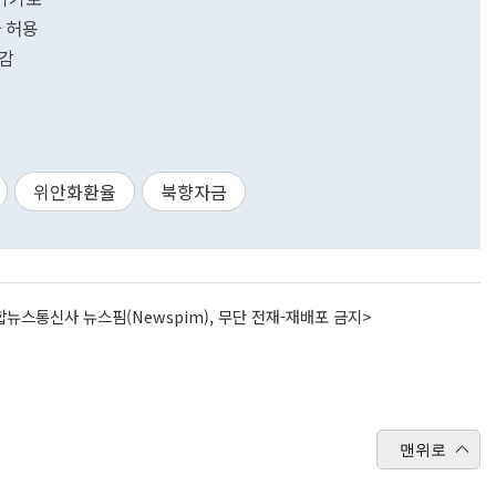
 허용
마감
위안화환율
북향자금
뉴스통신사 뉴스핌(Newspim), 무단 전재-재배포 금지>
맨위로