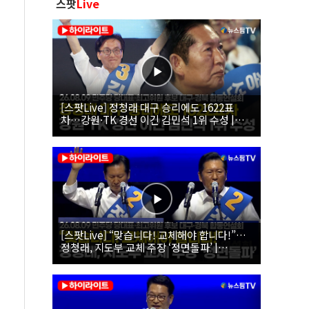
스팟
Live
[스팟Live] 정청래 대구 승리에도 1622표
차…강원·TK 경선 이긴 김민석 1위 수성 |
26.08.09 더불어민주당 당대표·최고위원 후
보 대구·경북 합동연설회
[스팟Live] “맞습니다! 교체해야 합니다!”…
정청래, 지도부 교체 주장 ‘정면돌파’ |
26.08.09 더불어민주당 당대표·최고위원 후
보 대구·경북 합동연설회