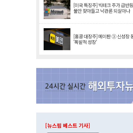
[미국 특징주] 빅테크 주가 급반등..
불안 잦아들고 낙관론 되살아나
[홍콩 대장주] 메이퇀 ③ 신성장
'폭발적 성장'
[뉴스핌 베스트 기사]