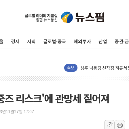
울
경제
사회
글로벌·중국
해외투자
산업
증권·
평택 진위면 공장서 질식사
포항 블루밸리 국가산단에 '
상주 낙동강 선착장 하류서 50
[종합] 김민석, 정청래에 누적 1
속보
민주당 경북도당위원장에 오중
인천서 말다툼 중 어머니 살
김민석, 강원·대구·경북 경선서
.'중즈 리스크'에 관망세 짙어져
[속보] 민주, 강원·대구·경북 
[속보] 민주, 경북 경선 결과 
23년11월27일 17:07
[속보] 민주, 대구 경선 결과 
가
가
[속보] 민주, 강원 경선 결과 