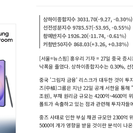
상하이종합지수 3031.70(-9.27, -0.30%)
선전성분지수 9785.57(-53.95, -0.55%)
촹예반지수 1926.20(-11.74, -0.61%)
커촹반50지수 868.03(+3.26, +0.38%)
[서울=뉴스핌] 홍우리 기자 = 27일 중국 
낙폭을 줄였다. 상하이종합지수는 0.30%, 선
중국 '그림자 금융' 리스크가 대두한 것이 
즈(中植)그룹은 지난 22일 공개 서한을 통해 
조원), 부채 원리금 규모는 4200억~4600
폴트가 속출하고 있는 점과 관련해 투자자들
중즈 사태로 인한 부실 채권 규모만 2300억 위
5000여 개가 영향을 받을 것이란 분석이 나온