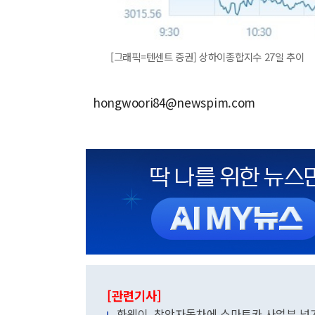
[그래픽=텐센트 증권] 상하이종합지수 27일 추이
hongwoori84@newspim.com
[관련기사]
화웨이, 창안자동차에 스마트카 사업부 넘