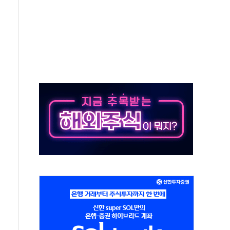
객 400명 맞이…"마음 잇는 시간 되길"
 지급 확정되나…재상고 앞두고 막판 셈법
'행복상자' 전달
극기 거꾸로' 논란…이틀만에 철거
 예술·체육요원 최대 33% 감축
 역대 최대폭 감소한 9.4%↓…유통업계 양극화 심화
 특사'로 콜롬비아 대통령 취임식 참석
시간당 30mm 강한 비...호우 피해 없어
방…野 "청년 우롱 기괴" vs 與 "송구한 해프닝"