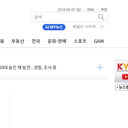
2026.08.09 (일)
ENG
中文
|
|
패밀리 사이트
금융
부동산
전국
문화·연예
스포츠
GAM
고 발생…작업자 1명 숨져
철강 AI융합실증센터' 들어선다
대 숨진 채 발견...경찰, 조사 중
.48%p 차 선두 유지...金 46.01% vs 鄭 44.53%
기 당선...합산득표율 68.63%
해 10대 구속…범행 후 반려견도 죽여
 정청래에 승리…金 48.54% vs 鄭 44.40%
경선 결과...김민석 48.54% 정청래 44.40%
발표...김민석 47.37% 정청래 45.71% 송영길 6.92%
발표...정청래 47.82% 김민석 46.35% 송영길 5.83%
발표...김민석 50.30% 정청래 41.94% 송영길 7.76%