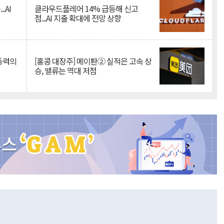
.AI
클라우드플레어 14% 급등해 신고
점...AI 지출 확대에 전망 상향
 동력의
[홍콩 대장주] 메이퇀② 실적은 고속 상
승, 밸류는 역대 저점