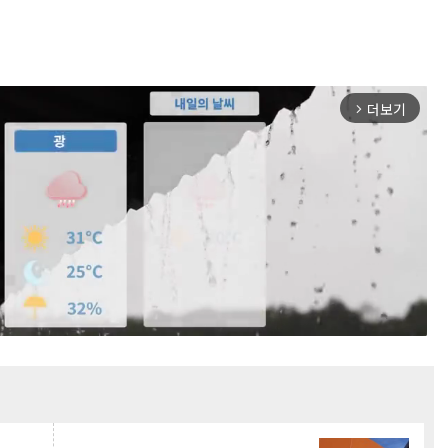
더보기
arrow_forward_ios
Mute