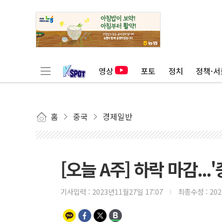
영상
포토
정치
정책·서
홈
중국
경제일반
[오늘 A주] 하락 마감..
기사입력 :
2023년11월27일 17:07
최종수정 :
20