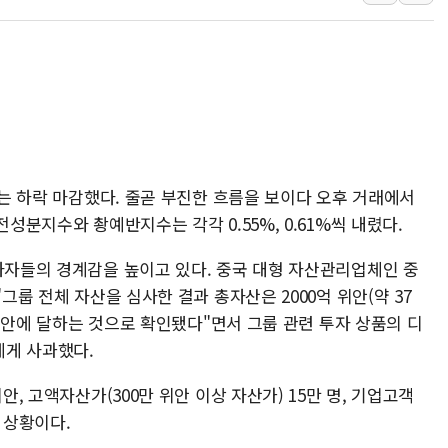
정재헌 CEO, SKT 장기고
최태원, 노소영에 9440억
하나금융, 명동 소상공인에 
인천시 광복절 현수막 '태
병무청, 보충역 전면 손질…
홈플러스發 대형마트 판매,
증시는 하락 마감했다. 줄곧 부진한 흐름을 보이다 오후 거래에서
윤준병·이해민 의원, '정부
전성분지수와 촹예반지수는 각각 0.55%, 0.61%씩 내렸다.
'호우·산사태 주의보' 울진 
여야, 황희 '버스 하우스' 공
투자자들의 경계감을 높이고 있다. 중국 대형 자산관리업체인 중
"그룹 전체 자산을 심사한 결과 총자산은 2000억 위안(약 37
억 위안에 달하는 것으로 확인됐다"면서 그룹 관련 투자 상품의 디
에게 사과했다.
안, 고액자산가(300만 위안 이상 자산가) 15만 명, 기업고객
 상황이다.