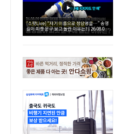
[스팟Live] “자기 이름으로 정당명을…” 송영
길이 피켓 문구 보고 놀란 이유는? | 26.08.09
더불어민주당 당대표·최고위원 후보 대구·경
북 합동연설회