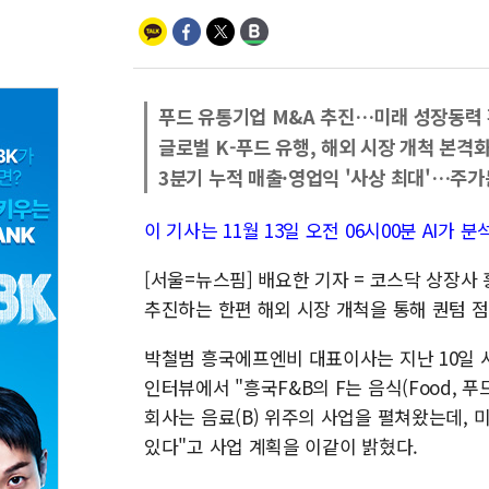
푸드 유통기업 M&A 추진…미래 성장동력
글로벌 K-푸드 유행, 해외 시장 개척 본격
3분기 누적 매출·영업익 '사상 최대'…주가
이 기사는 11월 13일 오전 06시00분 AI
[서울=뉴스핌] 배요한 기자 = 코스닥 상장사
추진하는 한편 해외 시장 개척을 통해 퀀텀 점
박철범 흥국에프엔비 대표이사는 지난 10일 
인터뷰에서 "흥국F&B의 F는 음식(Food, 푸드
회사는 음료(B) 위주의 사업을 펼쳐왔는데, 
있다"고 사업 계획을 이같이 밝혔다.