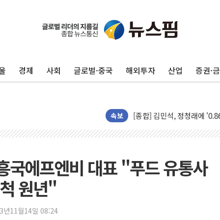
울
경제
사회
글로벌·중국
해외투자
산업
증권·
포항시 재난예산 40억 긴급 
울진·영덕 '호우특보'-포항 '
[종합] 김민석, 정청래에 '0.86
인천 합동연설회 나선 송영길
속보
김민석, 2주차 제주·인천 경선서
인사하는 김민석 당대표 후보
[속보] 민주, 제주·인천 경선 결
 흥국에프엔비 대표 "푸드 유통사
[속보] 민주, 인천 경선 결과 발
개척 원년"
[속보] 민주, 제주 경선 결과 발
이번주 국내 주요 금융일정(8.1
23년11월14일 08:24
美, 이란전 출구전략 만지작