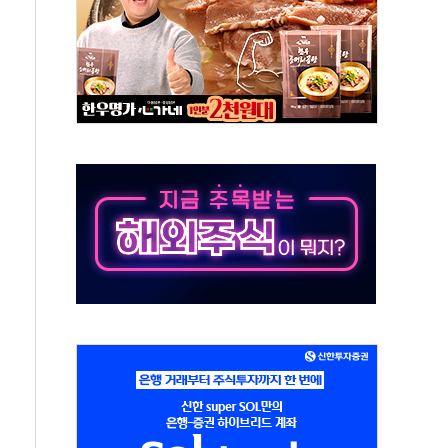
50㎜ 폭우…강원 동해안 강한 비 이어져
 환경미화원 수거차에 치여 사망
동…60대 남성 2명 숨져
보는 일 없게"…'결혼 페널티' 22개 과제 손본다
터보트 전복…1명 사망·1명 실종
의 날 참석..."국제적 시민 연대로 목소리 내야"
 실종 60대 나흘만에 숨진 채 발견
 살해 10대 아들 체포
' 받아친 정청래…제주 연설서 신경전 고조