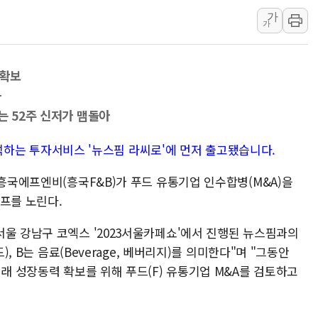
가
강릉·동해·삼척 시간당 최대 
가
폐기물 수거하다 참변…60대
서울 중랑구 주택가서 흉기 난
 확보
李대통령 "결혼 때문에 손해 
화
여수 오동도 인근 해상서 모
는 52주 신저가 맴돌아
추미애, '위안부' 피해자 기림
인천 선재도 갯벌서 해루질 중
가 분석하는 투자서비스 '뉴스핌 라씨로'에 먼저 출고됐습니다.
인천서 말다툼 중 어머니 흉기
 흥국에프엔비(흥국F&B)가 푸드 유통기업 인수합병(M&A)을
'화합' 꺼낸 김민석에 '뻔뻔
프를 노린다.
서울 강남구 코엑스 '2023서울카페쇼'에서 진행된 뉴스핌과의
), B는 음료(Beverage, 베버리지)를 의미한다"며 "그동안
미래 성장동력 확보를 위해 푸드(F) 유통기업 M&A를 검토하고