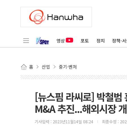
영상
포토
정치
정책·서
홈
산업
중기·벤처
[뉴스핌 라씨로] 박철범
M&A 추진...해외시장 
기사입력 :
2023년11월14일 08:24
최종수정 :
20