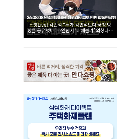
[스팟Live] 김민석 “누가 김민석보다 국정 방
향을 공유했나”…인천서 ‘대체불가’ 외쳤다 |
26.08.08 더불어민주당 당대표·최고위원 후
보 인천 합동연설회