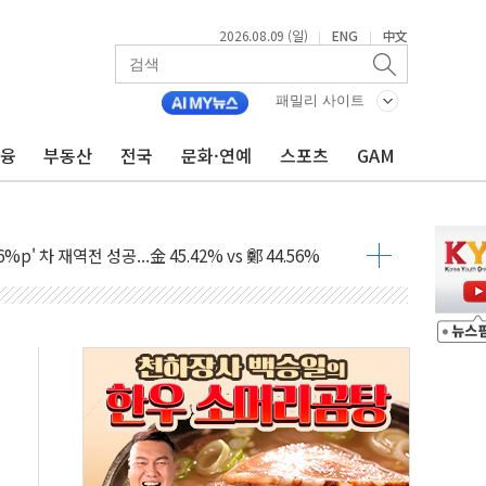
2026.08.09 (일)
ENG
中文
|
|
패밀리 사이트
금융
부동산
전국
문화·연예
스포츠
GAM
투입…고수온 양식장 복구·지원 '총력'
산사태 주의보'...경북도, 호우 피해·통제구간 없어
%p' 차 재역전 성공...金 45.42% vs 鄭 44.56%
·정청래·김민석 당대표 후보
 정청래에 승리...47.75% vs 42.08%
과 발표...김민석 47.75% 정청래 42.08%
표...김민석 45.09% 정청래 43.27% 송영길 11.63%
표...김민석 52.64% 정청래 39.89% 송영길 7.47%
0~8.14)
…공습 한계·탄약 부족 현실화