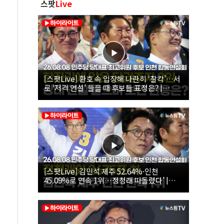
스팟
Live
[스팟Live] 환호 속 입장해 나란히 ‘찰칵’…서
로 ‘저격 연설’ 들을 때 후보들 표정은? |
26.08.08 더불어민주당 당대표·최고위원 후
보 인천 합동연설회
[스팟Live] 김민석 제주 52.64%·인천
45.09%로 연속 1위…정청래 따돌렸다’ |
26.08.08 더불어민주당 당대표·최고위원 후
보 인천 합동연설회