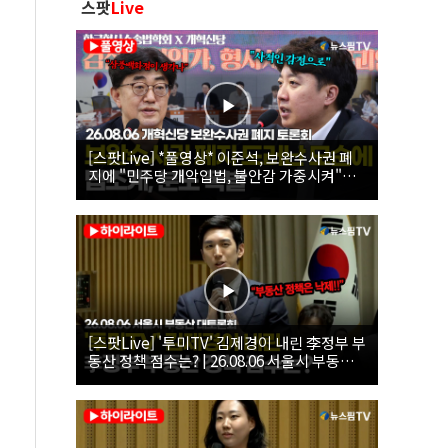
스팟
Live
[스팟Live] *풀영상* 이준석, 보완수사권 폐
지에 "민주당 개악입법, 불안감 가중시켜"｜
26.08.06 개혁신당 보완수사권 폐지 토론회
[스팟Live] '투미TV' 김제경이 내린 李정부 부
동산 정책 점수는? | 26.08.06 서울시 부동산
대토론회