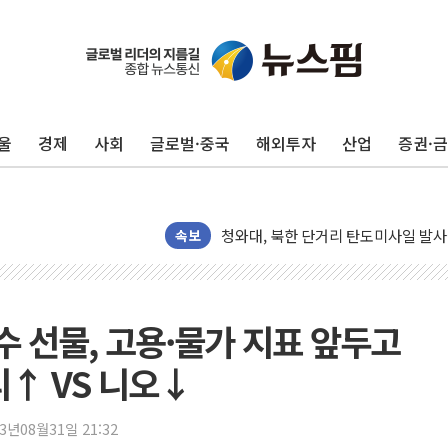
리투아니아 국방 "러, 우크라 드론으로
구광모, 내주 실리콘밸리서 젠슨 황 
뉴욕증시 개장 전 특징주...모더나
울
경제
사회
글로벌·중국
해외투자
산업
증권·
김정관 장관 "영업이익 N% 성과급
뉴욕증시 프리뷰, 미 주가선물 AI주
청와대, 북한 단거리 탄도미사일 발사
금값 7주 만에 최고…美 고용 둔화·
속보
[인도증시] 중동 긴장 완화에 실적 호
러, 1인칭시점 드론으로 우크라 민간
[베트남 증시] 지수 하락 속 'DGC
수 선물, 고용·물가 지표 앞두고
'월가의 황제' 다이먼 "금융시장 레
디↑ VS 니오↓
양주 섬유염색공장서 화재 1명 중상…
김정관 산업부 장관 "주 52시간 손봐
23년08월31일 21:32
해군 1함대 창설 80주년…지역과 함께