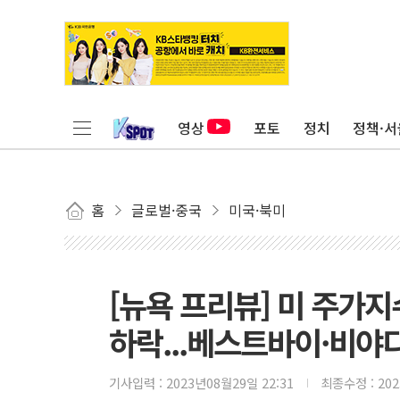
영상
포토
정치
정책·서
홈
글로벌·중국
미국·북미
[뉴욕 프리뷰] 미 주가지
하락...베스트바이·비야
기사입력 :
2023년08월29일 22:31
최종수정 :
20