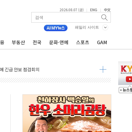
2026.08.07 (금)
ENG
中文
|
|
 나토 회원국 공격 검토… 거짓 깃발 작전"
재회…로봇·AI 데이터센터·모빌리티 구체화
패밀리 사이트
·아이온큐·도어대시↑ VS 샌디스크·피그마·앱러빈↓
금융
부동산
전국
문화·연예
스포츠
GAM
 반대…상법·자본시장법 개정 논의"
 차익실현 속 혼조세...웨스턴디지털·샌디스크↓
에 긴급 안보 점검회의
호르무즈 재개방 기대에 강세
조까지, 상승...호실적 보고 기업 상승세 뚜렷
인 '사파리' 공격… 시민들 공포감 극대화 전략
' 임시 주총 기대감에 홀로 상한가…마진 잔액은 사상 최고
버리지 위험수위…숨은 차입이 더 큰 변수"
대응 1단계 진압 중
야, 경쟁상대 中과 비교해야"
하는 '선봉'의 대민 봉사