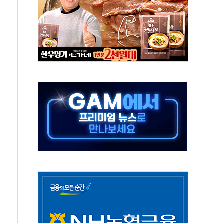
미사일 1발 발사… 올해 10번째·42일 만 도발
 새 안보 위기… 반군·마약카르텔이 습득해 전투 활용
어선 구조
무해한 표면 부식 물질"
분만에 진화...외국인 노동자 숨져
즌2