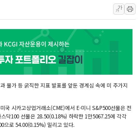
가
[3보] 북, 원산서 동해로 단거리 탄도
가
우크라 드론 전술, 중남미 콜롬비아에
동해해경, 독도 해상서 부유물 감긴 
주한미군 "오산기지 누출, 백린 아닌 
구미 폐염산처리업체서 불 2시간30여
해군과 함께하는 '불금전파, 송정' 시
과 물가 등 굵직한 지표 발표를 앞둔 경계심 속에 미 주가지
 미국 시카고상업거래소(CME)에서 E-미니 S&P500선물은 전
니 나스닥100 선물은 28.50(0.18%) 하락한 1만5067.25에 각각
으로 54.00(0.15%) 밀리고 있다.