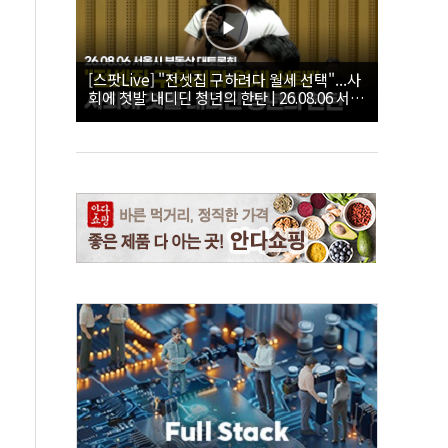
[스팟Live] "전셋집 구하려다 월세 선택"...사
회에 첫발 내디딘 청년의 한탄 | 26.08.06 서울
시 부동산 대토론회