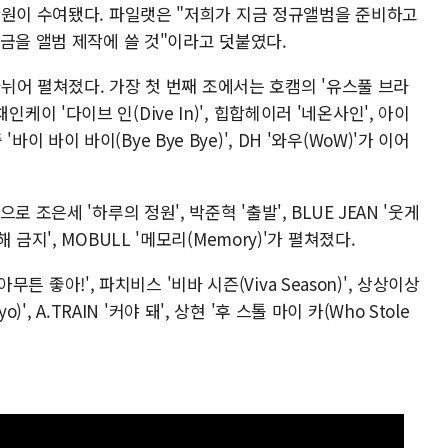
만원이 수여됐다. 파일랫은 "저희가 지금 정규앨범을 준비하고
금을 앨범 제작에 쓸 것"이라고 덧붙였다.
나뉘어 펼쳐졌다. 가장 첫 번째 조에서는 호캠의 '유스풀 브라
어 채인케이 '다이브 인(Dive In)', 힙합헤이러 '네온사인', 아이
 '바이 바이 바이(Bye Bye Bye)', DH '와우(WoW)'가 이어
 조은세 '하루의 정원', 박준혁 '출발', BLUE JEAN '웃게
 '방해 금지', MOBULL '메모리(Memory)'가 펼쳐졌다.
아무튼 좋아!', 파치비스 '비바 시즌(Viva Season)', 상상이상
)', A.TRAIN '커야 돼', 상현 '후 스톨 마이 카(Who Stole