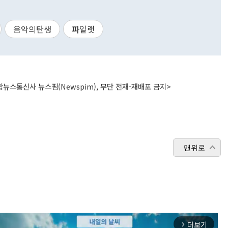
음악의탄생
파일랫
뉴스통신사 뉴스핌(Newspim), 무단 전재-재배포 금지>
맨위로
더보기
arrow_forward_ios