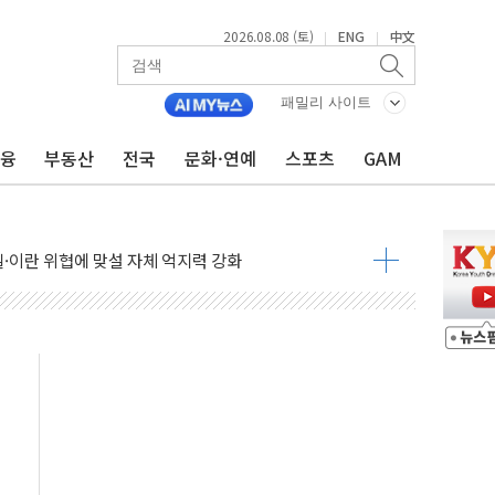
2026.08.08 (토)
ENG
中文
|
|
패밀리 사이트
금융
부동산
전국
문화·연예
스포츠
GAM
낮아지며 상승… STOXX 600 지수는 나흘 연속 최고치
세
엘·이란 위협에 맞설 자체 억지력 강화
동
톱'… 美 해상봉쇄 영향
각
체주 '활짝'
스닥 선물 1%대 상승
상 기대 후퇴