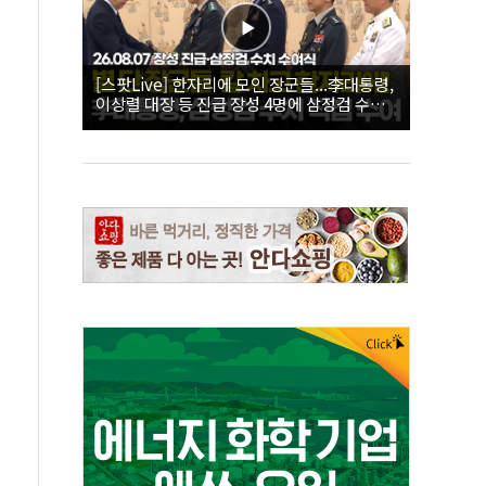
[스팟Live] 한자리에 모인 장군들...李대통령,
이상렬 대장 등 진급 장성 4명에 삼정검 수치
직접 수여｜26.08.07 장성 진급·삼정검 수치
수여식