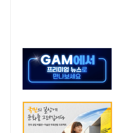
·태양광주↑ VS 트레이드데스크·웬디스↓
 끝까지 찾겠다"
중 완화 전환점"
적 공급 확대·속도전 총력"
 급등
않아"