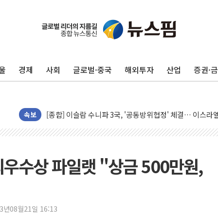
울
경제
사회
글로벌·중국
해외투자
산업
증권·
유럽증시, 美 고용 예상 밖 부진에 연준 금리 인상 가능성 
미 연준 매파 기세 꺾이나…고용 감소에 9월 동결 전망 우
[종합] 이슬람 수니파 3국, '공동방위협정' 체결… 이스라
트럼프, 백신·자폐증 행정명령 검토…"이르면 다음 주"
속보
美 항소법원, 백악관 무도회장 공사 중단 명령…트럼프 제
이란 핵심 원유 수출항 '하르그섬', 최근 1주일 이상 '올스
美 고용 쇼크에 엔화 장중 급등…시장은 "또 개입했나" 촉
우수상 파일랫 "상금 500만원,
[AI MY 뉴스] 뉴욕 반도체주 프리뷰...美 고용 쇼크에 반도
뉴욕증시 프리뷰, 美 고용 쇼크에 금리 인상 우려 후퇴…나
[종합] 美 7월 고용 2만3000명 감소 '쇼크'…9월 금리 인
23년08월21일 16:13
[사진] 이슬람 수니파 3개국, 공동방위협정 체결