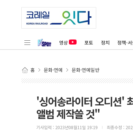
영상
포토
정치
정책·서
홈
문화·연예
문화·연예일반
'싱어송라이터 오디션' 최
앨범 제작쓸 것"
기사입력 :
2023년08월11일 19:19
최종수정 :
20