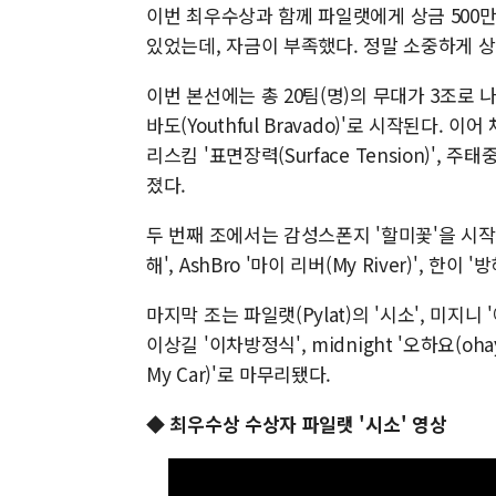
이번 최우수상과 함께 파일랫에게 상금 500
있었는데, 자금이 부족했다. 정말 소중하게 상
이번 본선에는 총 20팀(명)의 무대가 3조로 
바도(Youthful Bravado)'로 시작된다. 이
리스킴 '표면장력(Surface Tension)', 주태중
졌다.
두 번째 조에서는 감성스폰지 '할미꽃'을 시작으로
해', AshBro '마이 리버(My River)', 한이
마지막 조는 파일랫(Pylat)의 '시소', 미지니 '
이상길 '이차방정식', midnight '오하요(ohayo
My Car)'로 마무리됐다.
◆ 최우수상 수상자 파일랫 '시소' 영상