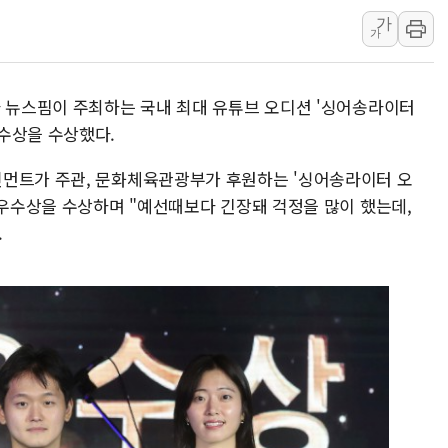
가
뉴욕증시 개장 전 특징주...아틀라시안·클라우드플레어
가
보훈부, 미 DPAA와 MOU… "6·25 미군 실종자 7359명
트럼프 "금리 내려야"…파월 때와 달리 워시엔 톤 낮춰
사 뉴스핌이 주최하는 국내 최대 유튜브 오디션 '싱어송라이터
특정 정치인 측근 포항시 정책특보 내정설...포항시 '시끌'
수상을 수상했다.
李 "해남 태양광, 대한민국 다음 100년 밑거름…수도권 집
李 대통령, '6시간 마라톤 부동산 2차 회의' 주재… "전폭
인먼트가 주관, 문화체육관광부가 후원하는 '싱어송라이터 오
최우수상을 수상하며 "예선때보다 긴장돼 걱정을 많이 했는데,
트럼프, 中 겨냥 폴리실리콘 관세 15% 부과…美 태양광주
.
[사진] 빈살만과 에르도안의 만남
이란와이어 "이란 최고지도자 위독…곧 사망해도 놀랍지 