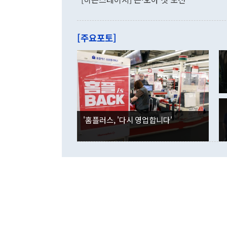
"우리의 선의
로 전환됐다.
으로 약간의 의문
를 기록해 전
관은 업무보고
는 배당수입
주의에 근거한
줄면서 25억
[주요포토]
라며 "여러분
억1000만달
이 9월 러시
였던 올해 3
며 "정부 차
인의 해외투자
은 "그것은 
각각 증가했다
잘랐다. 정 
국인의 국내 
않았다는 점에
감소하며 전월
사합의 복원,
경신했다. 외
권이라는 지적
분기 말 만기
뒤 "여기 업
다. 내국인의
'홈플러스, '다시 영업합니다'
부의 한 소식
다. eoyn2@
를 거쳐 결정
련 부처 장관
하고 대통령의
한 문제"라고 지적했다. 이재명 대통령이
외교 국방 등
2026.08.05 ◆시대착오적 접근, 대북 인식 오류 더욱 문제인 것은 정 장관
의 이같은 주
실과 다른 인
격히 변화하고
못하고 있다는