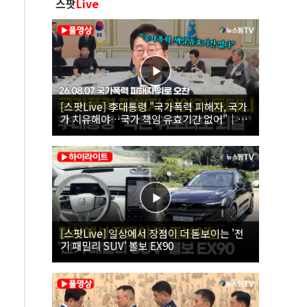
스팟
Live
[스팟Live] 李대통령 "국가폭력 피해자, 국가
가 치유해야…국가 책임 유효기간 없어"｜
26.08.07 국가폭력 피해자 위로 오찬
[스팟Live] 일상에서 장점이 더 돋보이는 '전
기 패밀리 SUV' 볼보 EX90