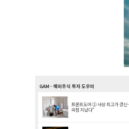
GAM
- 해외주식 투자 도우미
프론트도어 ② 사상 최고가 경신
곡점 지났다"