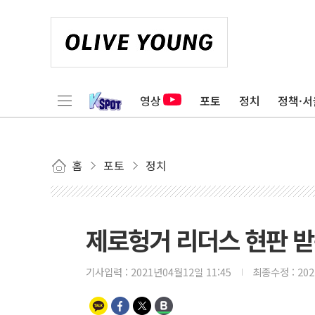
영상
포토
정치
정책·서
홈
포토
정치
제로헝거 리더스 현판 
기사입력 :
2021년04월12일 11:45
최종수정 :
20