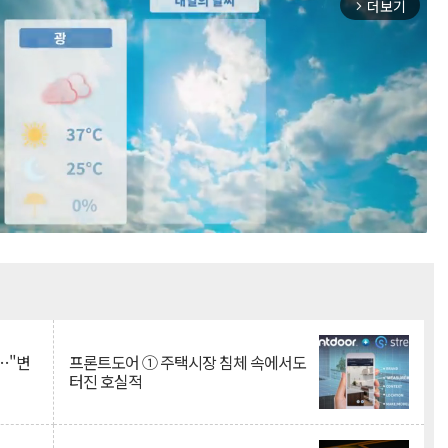
더보기
arrow_forward_ios
Mute
…"변
프론트도어 ① 주택시장 침체 속에서도
터진 호실적