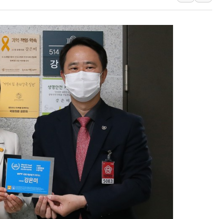
보훈부, 미 DPAA와 MOU… "6·25 미군 실
트럼프 "금리 내려야"…파월 때와 달리 워시엔
특정 정치인 측근 포항시 정책특보 내정설...포
李 "해남 태양광, 대한민국 다음 100년 밑거
李 대통령, '6시간 마라톤 부동산 2차 회의'
트럼프, 中 겨냥 폴리실리콘 관세 15% 부과
[사진] 빈살만과 에르도안의 만남
이란와이어 "이란 최고지도자 위독…곧 사망
남동발전, 해남군에 국내 최대 규모 400MW 
[인도증시] 중동 불안 속 유가 상승에 소폭 하락