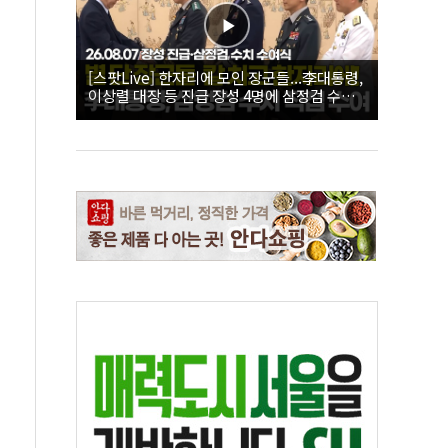
[스팟Live] 한자리에 모인 장군들...李대통령,
이상렬 대장 등 진급 장성 4명에 삼정검 수치
직접 수여｜26.08.07 장성 진급·삼정검 수치
수여식