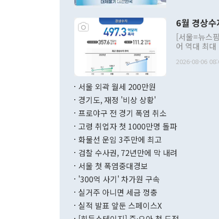
언한 것이 있
령은 공개적으
6월 경상수
주의적 희망에
관의 대북 정
[서울=뉴스핌
관 부처 장관
어 역대 최대
관의 무리한 
출 호조로 월
다. [정동영 통일부 장관이 지난달 23일 오후 서울 종로구 정부서울청사에
2026-08-06 08:
료=한국은행] 한국은행이 6일 발표한 '2026년 6월 국제수지(잠정)'에
서 취임 1주년 
면 지난 6월
부 장관 권한
1000만달러
서울 외곽 월세 200만원
발전 구상'을
이에 따라 올
적 갈등 해결
경기도, 재정 '비상 상황'
했다. 경상수
결과 혐오의 
9000만달러
프로야구 전 경기 폭염 취소
년간의 CVI
지 기준 상품
고령 취업자 첫 1000만명 돌파
무너졌다고도 
며 월간 기준
현실을 바꾸는
달러로 38.
화물선 운임 3주만에 최고
를 평화 체제
196.9% 급
검찰 수사권, 72년만에 막 내려
함께 4자 대
수출은 160
지만 이 대통
서울 첫 폭염중대경보
(18.6%) 
화공존 정책이
했다. 통관 기
'300억 사기' 차가원 구속
다"고 지적했
(16.4%)
투리가 잡혀 
실거주 아니면 세금 껑충
월(-10억9
쁜 상황이 초
증가와 유류할
실적 발표 앞둔 스페이스X
9·19 군사
기록했지만 
[히든스테이지] 즌·오아 첫 도전