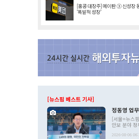
[홍콩 대장주] 메이퇀 ③ 신성장
'폭발적 성장'
[뉴스핌 베스트 기사]
정동영 업무
[서울=뉴스핌
안보 분야 정
평화공존 발전
2026-08-06 06:
발언 중에는 