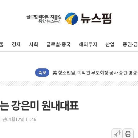
울
경제
사회
글로벌·중국
해외투자
산업
증권·
[종합] 이슬람 수니파 3국, '공동방위협정' 
트럼프, 백신·자폐증 행정명령 검토…"이르면
美 항소법원, 백악관 무도회장 공사 중단 명
속보
이란의 핵심 원유 수출항 '하르그섬', 최근 1
美 고용 쇼크에 엔화 장중 급등…시장은 "또 
[AI MY 뉴스] 뉴욕 반도체주 프리뷰...美 고
받는 강은미 원내대표
뉴욕증시 프리뷰, 美 고용 쇼크에 금리 인상 
[종합] 美 7월 고용 2만3000명 감소 '쇼크'
21년04월12일 11:46
[사진] 이슬람 수니파 3개국, 공동방위협정 
가
뉴욕증시 개장 전 특징주...아틀라시안·클
가