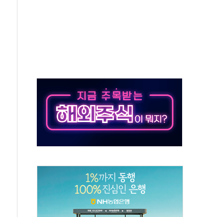
종자 7359명 끝까지 찾겠다"
 톤 낮춰
항시 '시끌'
름…수도권 집중 완화 전환점"
 주재… "전폭적 공급 확대·속도전 총력"
…美 태양광주 급등
해도 놀랍지 않아"
태양광 착공…여의도 1.6배 규모
...금융주 낙폭 커