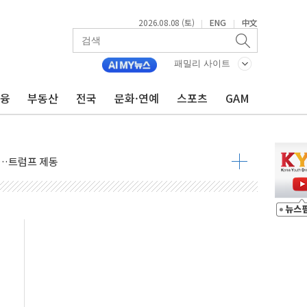
2026.08.08 (토)
ENG
中文
|
|
패밀리 사이트
금융
부동산
전국
문화·연예
스포츠
GAM
체결… 이스라엘·이란 위협에 맞설 자체 억지력 강화
 다음 주"
령…트럼프 제동
주일 이상 '올스톱'… 美 해상봉쇄 영향
개입했나" 촉각
용 쇼크에 반도체주 '활짝'
우려 후퇴…나스닥 선물 1%대 상승
…9월 금리 인상 기대 후퇴
체결
라우드플레어·태양광주↑ VS 트레이드데스크·웬디스↓