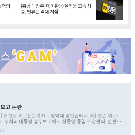
 동력의
[홍콩 대장주] 메이퇀② 실적은 고속 상
승, 밸류는 역대 저점
보고 논란
] 유신모 외교전문기자 = 청와대 영빈관에서 5일 열린 외교·
부 부처의 대통령 업무보고에서 정동영 통일부 장관의 '한반도
 구상'과 업무보고 발언이 논란을 빚고 있다. 이날 정 장관의
10
정부 내 조율을 거치지 않은 사안을 정책으로 추진하겠다고 공