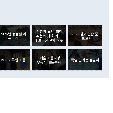
대로 하는 게 과연 한반도의 평화와 안정에 플러스냐, 결론적
 본원소득수지는 배당소득을 중심으로 32억7000만달러 흑자
이 들 때도 있다"며 부정적으로 반응했다. 조현 외교부 장
월(21억7000만달러)보다 흑자 폭이 확대됐다. 배당소득수지
 사후 브리핑에서 정 장관이 언급한 '4자 회담'에 대해 "이상
이 늘어난 데다 전월 분기배당에 따른 기저효과로 배당지급이
 어떤 희망이라 하더라도 그건 아직 조율되지 않은 방법"이
6000만달러 흑자를 나타냈다. 금융계정 순자산은 6월 중 467
들께서 디스카운트해 주시면 좋겠다"고 선을 그었다. 정 장관
러 증가해 월간 기준 역대 최대 증가 폭을 기록했다. 종전 최대
아 블라디보스토크에서 열리는 '동방경제포럼(EEF)'을 언급하
월(369억9000만달러)을 넘어선 것이다. 직접투자에서는 내국
원에서 (참석을) 검토하고 있다"고 발언한 데 대해서도 조 장관
가 80억1000만달러, 외국인의 국내투자가 46억3000만달러
'선관위 특검' 국민
외교부의 몫"이라며 "아직 거기까지 진도가 나가지 않았다"고
2026년 동물원 여
2026 을지연습 준
. 증권투자에서는 외국인의 국내 주식 매도세가 이어졌다. 외
추천위 첫 회의…
름나기
비보고회
장관이 이날 소개한 대북 구상과 설명은 정부 내 조율을 거치지
주식 투자는 차익실현 매도 등의 영향으로 316억1000만달러
후보추천 절차 착수
서 문제가 있다. 특히 주적 표현 대체와 국호 사용, 9·19 군
(-310억5000만달러)에 이어 역대 최대 순매도 기록을 다시
 4자회담 추진 등은 통일부 장관이 결정할 사안이 아니어서 월
국인의 국내 채권투자는 세계국채지수(WGBI) 자금 유입에도
이 나오고 있다. 이 대통령은 정 장관의 업무보고를 듣고 난
도래 영향으로 증가 폭이 줄어든 52억9000만달러를 기록했
무보고에 발표했다고 승인난 건 아니다"라고 재차 확인했다. 정
오세훈 서울시장,
 해외 증권투자는 주식을 중심으로 35억6000만달러 증가했
39도 기록한 서울
폭염 날리는 물놀이
부동산 대토론회
통은 "정 장관의 발언 내용은 대부분 국가안전보장회의(NSC)
newspim.com
된 사안이 아닌 정 장관의 개인적 생각에 가깝다"며 "안보 관
이 정부의 공식 정책이 아닌 사안을 추진하겠다고 업무보고를
 면전에서 '국군통수권자가 나서야 한다'고 주장한 것은 심각
 5일 청와대 영빈관에서 열린 통일
 외교 안보 부처 업무보고에서 발언하고 있다. [사진=청와대]
장이 현 시점에서 이미 참고가 될 수 없는 과거의 경험 또는 사
식에 기반하고 있다는 것이다. 정 장관이 주장하는 구상은 급
 있는 북한의 전략과 한반도 및 국제 정세를 전혀 반영하지
 비판이 제기되고 있다. 정 장관이 "흘러간 선(先)비핵화만