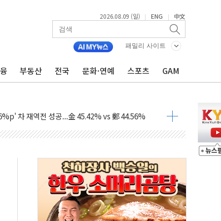
2026.08.09 (일)
ENG
中文
|
|
패밀리 사이트
금융
부동산
전국
문화·연예
스포츠
GAM
투입…고수온 양식장 복구·지원 '총력'
산사태 주의보'...경북도, 호우 피해·통제구간 없어
%p' 차 재역전 성공...金 45.42% vs 鄭 44.56%
·정청래·김민석 당대표 후보
 정청래에 승리...47.75% vs 42.08%
과 발표...김민석 47.75% 정청래 42.08%
표...김민석 45.09% 정청래 43.27% 송영길 11.63%
표...김민석 52.64% 정청래 39.89% 송영길 7.47%
0~8.14)
…공습 한계·탄약 부족 현실화