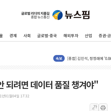
울
경제
사회
글로벌·중국
해외투자
산업
증권·
포항시 재난예산 40억 긴급 
울진·영덕 '호우특보'-포항 '
[종합] 김민석, 정청래에 '0.86
인천 합동연설회 나선 송영길
속보
김민석, 2주차 제주·인천 경선서
인사하는 김민석 당대표 후보
[속보] 민주, 제주·인천 경선 결
 안 되려면 데이터 품질 챙겨야"
[속보] 민주, 인천 경선 결과 발
[속보] 민주, 제주 경선 결과 발
21년01월04일 17:32
이번주 국내 주요 금융일정(8.1
가
가
美, 이란전 출구전략 만지작