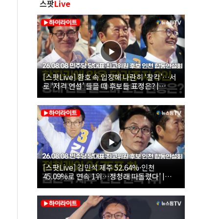
스팟
Live
[스팟Live] 환호 속 입장해 나란히 ‘찰칵’…서
로 ‘저격 연설’ 들을 때 후보들 표정은? |
26.08.08 더불어민주당 당대표·최고위원 후
보 인천 합동연설회
[스팟Live] 김민석 제주 52.64%·인천
45.09%로 연속 1위…정청래 따돌렸다’ |
26.08.08 더불어민주당 당대표·최고위원 후
보 인천 합동연설회