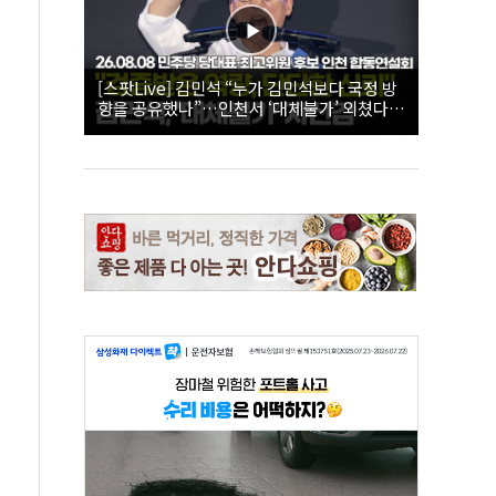
[스팟Live] 김민석 “누가 김민석보다 국정 방
향을 공유했나”…인천서 ‘대체불가’ 외쳤다 |
26.08.08 더불어민주당 당대표·최고위원 후
보 인천 합동연설회