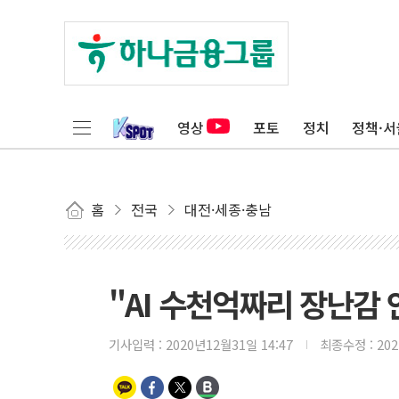
영상
포토
정치
정책·서
홈
전국
대전·세종·충남
"AI 수천억짜리 장난감
기사입력 :
2020년12월31일 14:47
최종수정 :
20