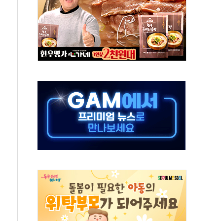
50㎜ 폭우…강원 동해안 강한 비 이어져
 환경미화원 수거차에 치여 사망
동…60대 남성 2명 숨져
보는 일 없게"…'결혼 페널티' 22개 과제 손본다
터보트 전복…1명 사망·1명 실종
의 날 참석..."국제적 시민 연대로 목소리 내야"
 실종 60대 나흘만에 숨진 채 발견
 살해 10대 아들 체포
' 받아친 정청래…제주 연설서 신경전 고조