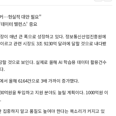
강릉·동해·삼척 시간당 최대 
폐기물 수거하다 참변…60대
 커…현실적 대안 필요"
서울 중랑구 주택가서 흉기 난
'데이터 밸런스' 중요
李대통령 "결혼 때문에 손해 
) 시장이 매년 큰 폭으로 성장하고 있다. 정보통신산업진흥원에
여수 오동도 인근 해상서 모
에 이르고 관련 시장도 3조 9230억 달러에 달할 것으로 내다봤
추미애, '위안부' 피해자 기림
인천 선재도 갯벌서 해루질 중
인천서 말다툼 중 어머니 흉기
장할 것으로 보인다. 실제로 올해 AI 학습용 데이터 활용건수
다.
'화합' 꺼낸 김민석에 '뻔뻔
에서 올해 6164건으로 3배 가까이 증가했다.
30억원을 투입하고 지원 분야도 늘릴 계획이다. 1000억원 이
.
 집중하지 말고 품질도 높여야 한다는 목소리가 커지고 있