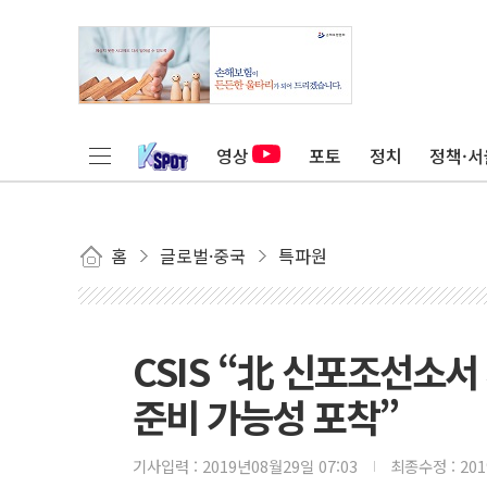
영상
포토
정치
정책·서
홈
글로벌·중국
특파원
CSIS “北 신포조선소서
준비 가능성 포착”
기사입력 :
2019년08월29일 07:03
최종수정 :
20