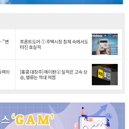
Mute
…"변
프론트도어 ① 주택시장 침체 속에서도
터진 호실적
 동력의
[홍콩 대장주] 메이퇀② 실적은 고속 상
승, 밸류는 역대 저점