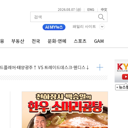
2026.08.07 (금)
ENG
中文
|
|
개입했나" 촉각
용 쇼크에 반도체주 '활짝'
패밀리 사이트
우려 후퇴…나스닥 선물 1%대 상승
금융
부동산
전국
문화·연예
스포츠
GAM
…9월 금리 인상 기대 후퇴
체결
라우드플레어·태양광주↑ VS 트레이드데스크·웬디스↓
종자 7359명 끝까지 찾겠다"
 톤 낮춰
항시 '시끌'
름…수도권 집중 완화 전환점"
 주재… "전폭적 공급 확대·속도전 총력"
…美 태양광주 급등