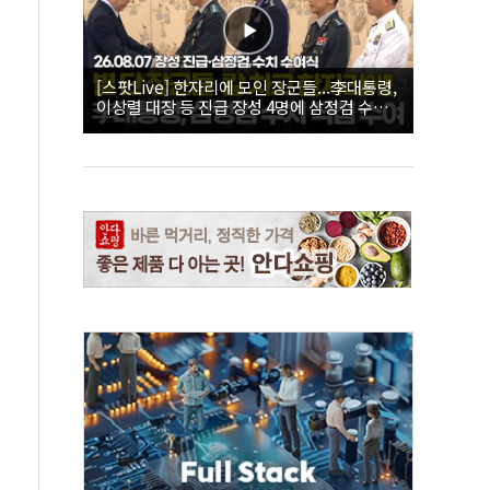
[스팟Live] 한자리에 모인 장군들...李대통령,
이상렬 대장 등 진급 장성 4명에 삼정검 수치
직접 수여｜26.08.07 장성 진급·삼정검 수치
수여식