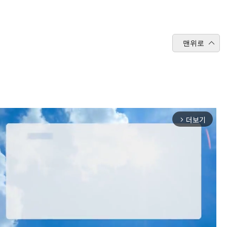
맨위로
더보기
arrow_forward_ios