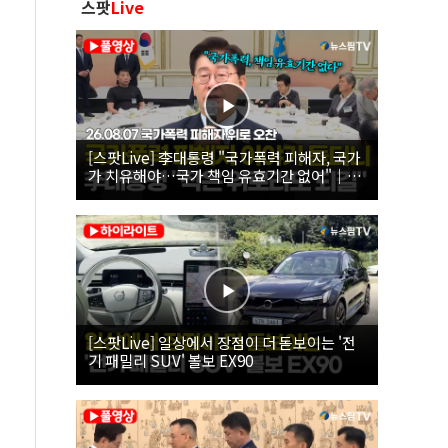
스팟
Live
[스팟Live] 李대통령 "국가폭력 피해자, 국가
가 치유해야…국가 책임 유효기간 없어"｜
26.08.07 국가폭력 피해자 위로 오찬
[스팟Live] 일상에서 장점이 더 돋보이는 '전
기 패밀리 SUV' 볼보 EX90