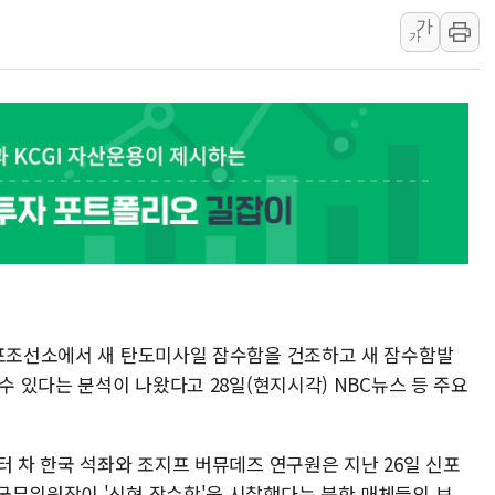
이란와이어 "이란 최고지도자 위독…곧 사망
가
남동발전, 해남군에 국내 최대 규모 400MW 
가
[인도증시] 중동 불안 속 유가 상승에 소폭 하락
황희 '폐버스 청년주택' SNS 글 역풍에 "정
폭염 누그러지고 가뭄 숙지나...경북동해안권 8
사우디·튀르키예·파키스탄, '공동방위협정' 
신길동 신축도 3.3㎡당 7250만원…써밋 클라
신포조선소에서 새 탄도미사일 잠수함을 건조하고 새 잠수함발
수 있다는 분석이 나왔다고 28일(현지시각) NBC뉴스 등 주요
터 차 한국 석좌와 조지프 버뮤데즈 연구원은 지난 26일 신포
국무위원장이 '신형 잠수함'을 시찰했다는 북한 매체들의 보