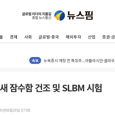
美 고용 쇼크에 엔화 장중 급등…시장은 "또 
[AI MY 뉴스] 뉴욕 반도체주 프리뷰...美 고
뉴욕증시 프리뷰, 美 고용 쇼크에 금리 인상 
울
경제
사회
글로벌·중국
해외투자
산업
증권·
[종합] 美 7월 고용 2만3000명 감소 '쇼크'
[사진] 이슬람 수니파 3개국, 공동방위협정 
뉴욕증시 개장 전 특징주...아틀라시안·클
속보
보훈부, 미 DPAA와 MOU… "6·25 미군 실
트럼프 "금리 내려야"…파월 때와 달리 워시엔
특정 정치인 측근 포항시 정책특보 내정설...포
 새 잠수함 건조 및 SLBM 시험
李 "해남 태양광, 대한민국 다음 100년 밑거
李 대통령, '6시간 마라톤 부동산 2차 회의'
트럼프, 中 겨냥 폴리실리콘 관세 15% 부과
[사진] 빈살만과 에르도안의 만남
19년08월29일 07:08