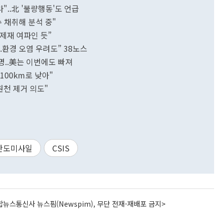
"..北 '불량행동'도 언급
수 채취해 분석 중"
제재 여파인 듯”
 생산...환경 오염 우려도” 38노스
성명..美는 이번에도 빠져
100km로 낮아"
원천 제거 의도"
탄도미사일
CSIS
뉴스통신사 뉴스핌(Newspim), 무단 전재-재배포 금지>