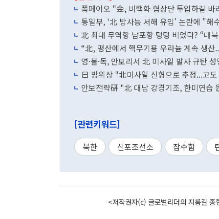
폼페이오 "金, 비핵화 협상단 투입하길 바라
통일부, '北 방사능 서해 유입' 논란에 "해
北 최대 무역항 남포항 텅텅 비었다? “대북
“北, 평산에서 핵무기용 우라늄 계속
영·불·독, 안보리서 北 미사일 발사 규탄 
日 방위상 "北미사일 신형으로 추정...고도 
안보전략硏 "北 대남 강경기조, 한미연습 
[관련키워드]
북한
신포조선소
잠수함
<저작권자(c) 글로벌리더의 지름길 종합