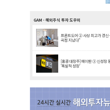
GAM
- 해외주식 투자 도우미
프론트도어 ② 사상 최고가 경신
곡점 지났다"
[홍콩 대장주] 메이퇀 ③ 신성장
'폭발적 성장'