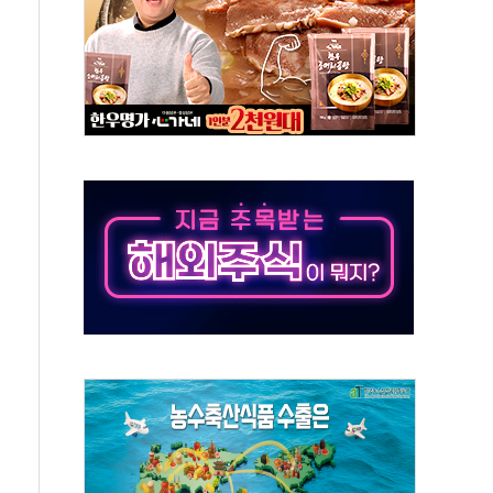
해도 놀랍지 않아"
태양광 착공…여의도 1.6배 규모
...금융주 낙폭 커
부정책 아냐" 해명
~9일 최대 100mm 호우
체결… 수니파 국가들의 새 안보 협력 구도
비온 59㎡ 18억원대