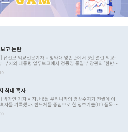
보고 논란
] 유신모 외교전문기자 = 청와대 영빈관에서 5일 열린 외교·
부 부처의 대통령 업무보고에서 정동영 통일부 장관의 '한반도
 구상'과 업무보고 발언이 논란을 빚고 있다. 이날 정 장관의
10
정부 내 조율을 거치지 않은 사안을 정책으로 추진하겠다고 공
는가 하면 사실 관계에 맞지 않은 설명도 있었다. 이재명 대통
로 신중을 기해 달라고 경고했고, 조현 외교부 장관은 '이상
지 최대 흑자
 근거한 비현실적 구상'이라는 비판을 내놨다. 그동안 정 장
책 관련 발언이 물의를 빚은 적은 여러 번 있지만 대통령과 유
] 박가연 기자 = 지난 6월 우리나라의 경상수지가 전월에 이
이 공개적으로 부정적 입장을 표명한 것은 이례적이다. 정 장
 흑자를 기록했다. 반도체를 중심으로 한 정보기술(IT) 품목 수
대북 접근법과 월권을 제어해야 한다는 목소리도 높아지고 있
간 상품수출이 처음으로 1000억달러를 넘어선 영향이다. [자
00
 따르
기자간담회를 하고 있다. [사진=통일부] 2026.07.23 ◆통일
 경상수지는 497억3000만달러 흑자로 집계됐다. 전월(386억
 넘어선 주장 정 장관은 이날 업무보고에서 '한반도 평화공존
)에 이어 두 달 연속 월간 기준 역대 최대 기록을 갈아치웠다.
 설명하면서 이재명 정부 2년차 핵심 과제로 상호 존중·평화