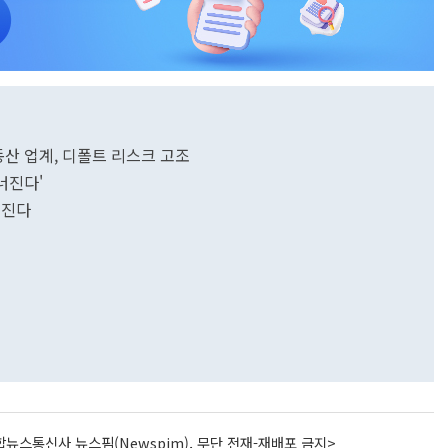
동산 업계, 디폴트 리스크 고조
너진다'
너진다
뉴스통신사 뉴스핌(Newspim), 무단 전재-재배포 금지>