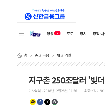
영상
포토
정치
정책·서
홈
증권·금융
채권·외환
지구촌 250조달러 '빚더
기사입력 :
2018년12월28일 04:56
최종수정 :
20