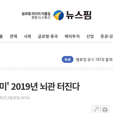
DL이앤씨, AI로 건설
원희룡, 종합특검 2차 
스타벅스, 장애인 치료비
울
경제
사회
글로벌·중국
해외투자
산업
증권·
해수부, 신청사 부지 '
디엑스앤브이엑스, 남미
밸류업 공시 747곳 돌파
TBH글로벌, 신규 브랜
속보
피알지에스앤텍, '스케일
토스증권, 누적 가입자 수
바이오포트, 필리핀 S&
미' 2019년 뇌관 터진다
파인테크닉스, '넥센타이
신한투자증권, 고객 투자
18년12월28일 04:56
라온시큐어, 정부 블록
가
가
대신증권, 네이버웹툰과 