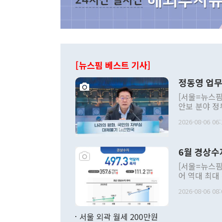
[뉴스핌 베스트 기사]
정동영 업무
[서울=뉴스핌
안보 분야 정
평화공존 발전
2026-08-06 06:
발언 중에는 
언한 것이 있
령은 공개적으
6월 경상수
주의적 희망에
관의 대북 정
[서울=뉴스핌
관 부처 장관
어 역대 최대
관의 무리한 
출 호조로 월
다. [정동영 통일부 장관이 지난달 23일 오후 서울 종로구 정부서울청사에
2026-08-06 08:
료=한국은행] 한국은행이 6일 발표한 '2026년 6월 국제수지(잠정)'에
서 취임 1주년 
면 지난 6월
부 장관 권한
1000만달러
서울 외곽 월세 200만원
발전 구상'을