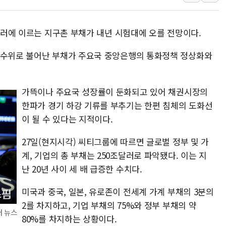
이억원 금융위원장 '단일
이지스자산운용, 옛 분당
조달러에 이르는 지구촌 부채가 내년 시험대에 오를 전망이다.
한국투자증권, 해외대 재학생
 수위로 불어난 부채가 주요국 중앙은행의 통화정책 정상화와
[뉴스핌 이 시각 글로벌 P
대구시-산림청, 대구권 
김민석 "과반 승리 가능성
가뜩이나 주요국 성장률이 둔화되고 있어 채권시장의
한파가 경기 하강 기류를 부추기는 한편 침체의 도화선
이 될 수 있다는 지적이다.
27일(현지시각) 씨티그룹에 따르면 글로벌 정부 및 가
계, 기업의 총 부채는 250조달러로 파악됐다. 이는 지
난 20년 사이 세 배 급증한 수치다.
미국과 중국, 일본, 유로존이 전세계 가계 부채의 3분의
2를 차지하고, 기업 부채의 75%와 정부 부채의 약
터 뉴스
80%를 차지하는 상황이다.