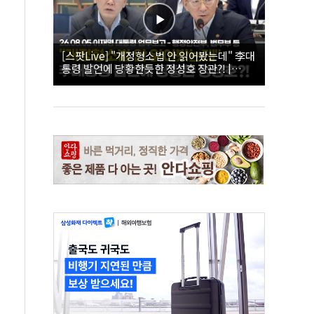
[스팟Live] "개정형소법 안 읽어봤는데" 李대
통령 발언에 당황한듯한 정성호 장관?! |
26.08.05 이재명 대통령 업무보고 - 행정안전
부, 법무부 등