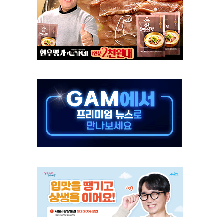
종목 레버리지 ETF' 관련 피고발
 롯데백화점 '복합 랜드마크'로 재조성
 대상 채용설명회 'KIS Chat in Seoul' 개최
ICK] 연말 달러당 149엔 전망 外
산림재난 대응력 강화... 산불합동대응센터 구축
 99.99%…정청래 조직 강세인 충청·PK서 선방"