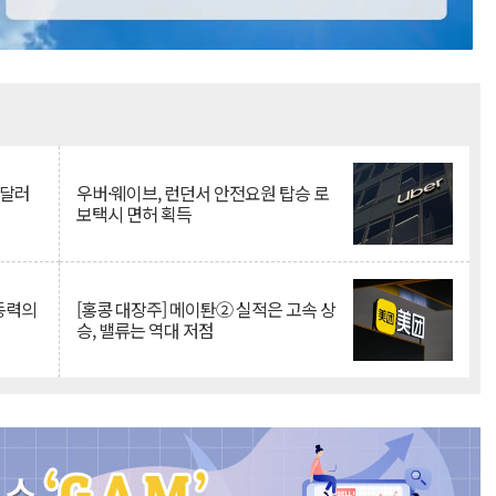
Mute
억달러
우버·웨이브, 런던서 안전요원 탑승 로
보택시 면허 획득
 동력의
[홍콩 대장주] 메이퇀② 실적은 고속 상
승, 밸류는 역대 저점