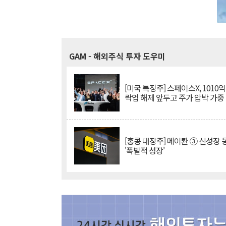
GAM
- 해외주식 투자 도우미
[미국 특징주] 스페이스X, 1010
락업 해제 앞두고 주가 압박 가중
[홍콩 대장주] 메이퇀 ③ 신성장
'폭발적 성장'