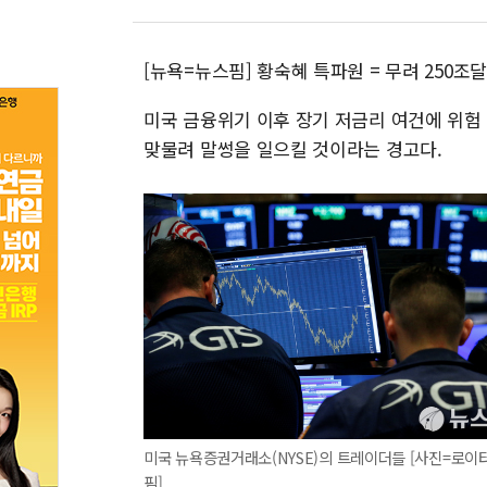
[뉴욕=뉴스핌] 황숙혜 특파원 = 무려 250
미국 금융위기 이후 장기 저금리 여건에 위험
맞물려 말썽을 일으킬 것이라는 경고다.
미국 뉴욕증권거래소(NYSE)의 트레이더들 [사진=로이
핌]