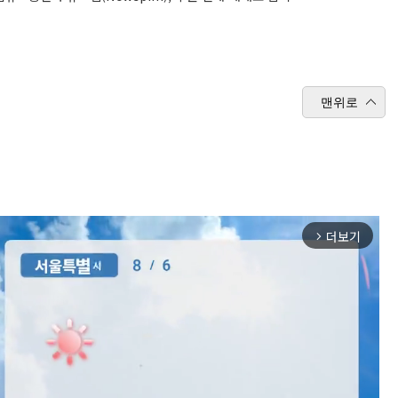
맨위로
더보기
arrow_forward_ios