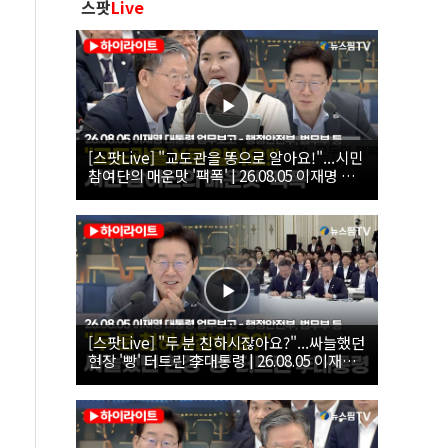
스팟
Live
[스팟Live] "교도관을 똥으로 알아요!"...시민
참여단의 매운맛 '팩폭' | 26.08.05 이재명 대
통령 업무보고 - 행정안전부, 법무부, 국무조
정실, 법제처, 인사혁신처
[스팟Live] "두 분 친하시잖아요?"...싸늘했던
현장 '빵' 터트린 李대통령 | 26.08.05 이재명
대통령 업무보고 - 행정안전부, 법무부 등