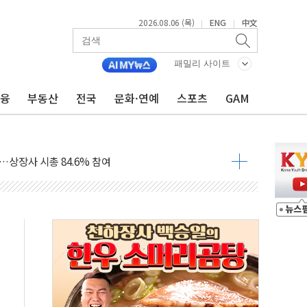
2026.08.06 (목)
ENG
中文
|
|
현장 위험 예측…안전관리 체계 전면 개편
출석…"특검 위법에 단호히 대처할 것"
패밀리 사이트
 1억 기부
금융
부동산
전국
문화·연예
스포츠
GAM
부산 동구' 낙점…북항 1단계 재개발 부지에 짓는다
 공공기관과 KRNA 계약
…상장사 시총 84.6% 참여
드 '타임아웃' 런던 품평회 개최
업 팁스 정책 지정형' 과제 선정
 1000만 명 돌파
R 멤버십쇼핑에 K-뷰티 공급
어 창녕공장 LED 조명 에너지 효율화 사업' 공급계약
비용 절감 정책 확대
체인 특성화 대학 지원사업 수행기업 선정
크레온 신규 고객 대상 이벤트 실시