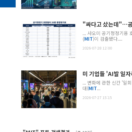
"싸다고 샀는데"…공기
... 샤오미 공기청정기
(
MIT
)이 검출됐다....
2026-07-28 12:00
미 기업들 'AI발 일
... 변화에 관한 신간 '일
대(
MIT
...
2026-07-27 15:15