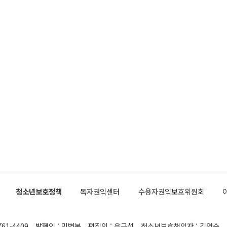
청소년보호정책
독자권익센터
수용자권익보호위원회
761-4409
발행인 : 민병복
편집인 : 유근석
청소년보호책임자 : 김연순