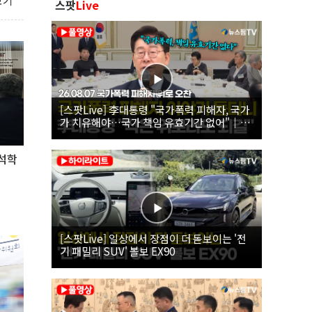
보기
스팟
Live
[스팟Live] 李대통령 "국가폭력 피해자, 국가
가 치유해야…국가 책임 유효기간 없어"｜
26.08.07 국가폭력 피해자 위로 오찬
 석학
[스팟Live] 일상에서 장점이 더 돋보이는 '전
기 패밀리 SUV' 볼보 EX90