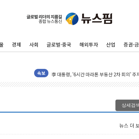
울
경제
사회
글로벌·중국
해외투자
산업
증권·
트럼프 "금리 내려야"…파월 때와 달리 워시엔
특정 정치인 측근 포항시 정책특보 내정설...포
李 "해남 태양광, 대한민국 다음 100년 밑거
李 대통령, '6시간 마라톤 부동산 2차 회의' 
속보
트럼프, 中 겨냥 폴리실리콘 관세 15% 부과
[사진] 빈살만과 에르도안의 만남
이란와이어 "이란 최고지도자 위독…곧 사망해
상세검
남동발전, 해남군에 국내 최대 규모 400MW 
[인도증시] 중동 불안 속 유가 상승에 소폭 하락
뉴스 더 
황희 '폐버스 청년주택' SNS 글 역풍에 "정부
폭염 누그러지고 가뭄 숙지나...경북동해안권 8