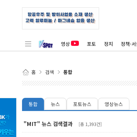
영상
포토
정치
정책·서
홈
검색
통합
통합
뉴스
포토뉴스
영상뉴스
"MIT" 뉴스 검색결과
[총 1,393건]