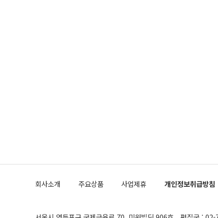
회사소개
주요상품
사업제휴
개인정보취급방침
서울시 영등포구 국제금융로 70, 미원빌딩 906호
편집국 : 02-