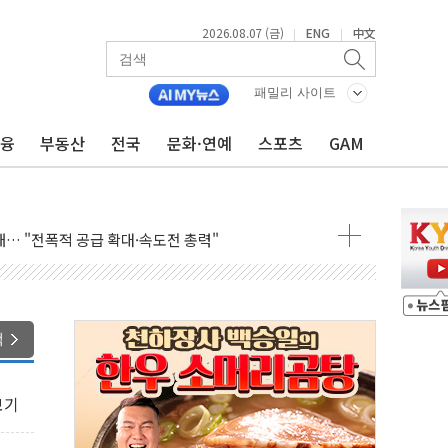
2026.08.07 (금)
ENG
中文
|
|
패밀리 사이트
금융
부동산
전국
문화·연예
스포츠
GAM
 톤 낮춰
항시 '시끌'
름…수도권 집중 완화 전환점"
주재… "전폭적 공급 확대·속도전 총력"
…美 태양광주 급등
도 놀랍지 않아"
색
태양광 착공…여의도 1.6배 규모
...금융주 낙폭 커
보기
정책 아냐" 해명
~9일 최대 100mm 호우