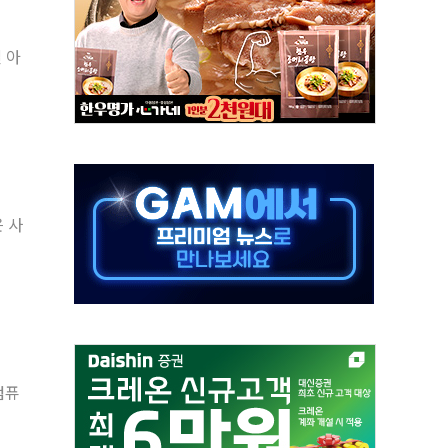
결… 수니파 국가들의 새 안보 협력 구도
 아
비온 59㎡ 18억원대
-서울시 '정책 엇박자'
생애최초만 경쟁 치열
래·ETF 매수에도 고유가·금리·입법 지연 '삼중 부담'
...석유·가스주 올랐지만 빈그룹이 상쇄
총수요 104.3GW 기록
 사
 위기 고조되는 또 다른 중동 화약고
름나기 [뉴스핌 줌인]
컴퓨