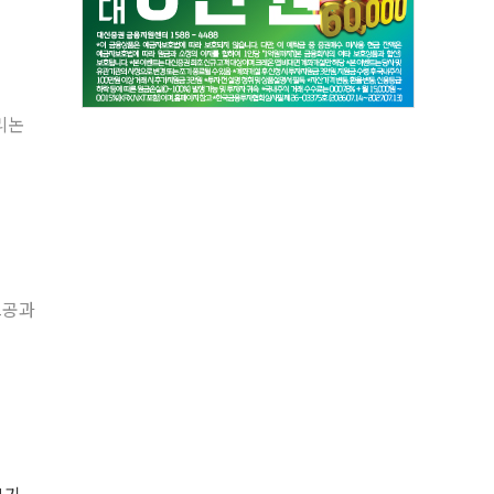
리논
세츠공과