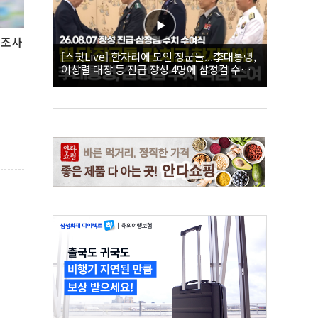
 조사
[스팟Live] 한자리에 모인 장군들...李대통령,
이상렬 대장 등 진급 장성 4명에 삼정검 수치
직접 수여｜26.08.07 장성 진급·삼정검 수치
수여식