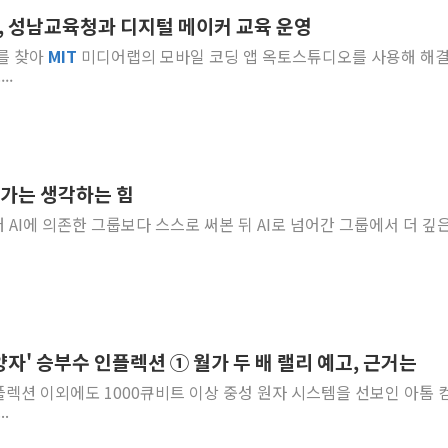
 성남교육청과 디지털 메이커 교육 운영
사우디·튀르키예·파키스탄, '공동방위협정' 체
제를 찾아
MIT
미디어랩의 모바일 코딩 앱 옥토스튜디오를 사용해 해결
신길동 신축도 3.3㎡당 7250만원…써밋 클라
..
용산공원·그린벨트로 또 충돌…반복되는 국토부
[AI 부동산 투데이] 특공 전략도 '극과 극'…
[코인시황] 비트코인 6만4000달러대 횡보…고
[베트남 증시] 유동성 부진 지속, 강보합 마감
둬가는 생각하는 힘
'찜통더위'에 전력수요 역대 최고치 경신…한낮 
AI에 의존한 그룹보다 스스로 써본 뒤 AI로 넘어간 그룹에서 더 깊은
후티 반군, 예멘 정부군과 사우디 동시 공격…
42.5도 역대급 폭염…동물들도 특별식으로 여
양자' 승부수 인플렉션 ① 월가 두 배 랠리 예고, 근거는
인플렉션 이외에도 1000큐비트 이상 중성 원자 시스템을 선보인 아톰 
...