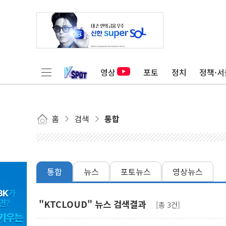
영상
포토
정치
정책·서
홈
검색
통합
통합
뉴스
포토뉴스
영상뉴스
"KTCLOUD" 뉴스 검색결과
[총 3건]