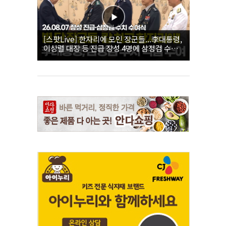
[스팟Live] 한자리에 모인 장군들...李대통령,
이상렬 대장 등 진급 장성 4명에 삼정검 수치
직접 수여｜26.08.07 장성 진급·삼정검 수치
수여식