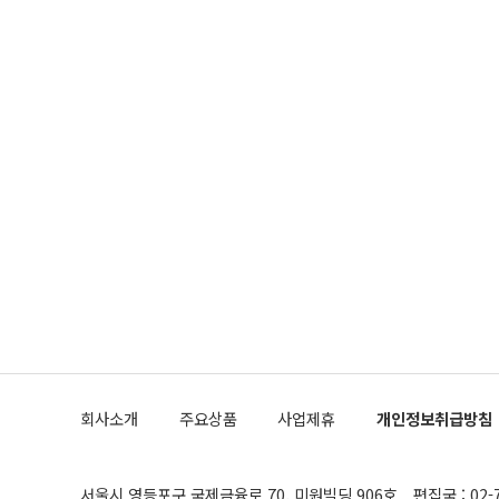
회사소개
주요상품
사업제휴
개인정보취급방침
서울시 영등포구 국제금융로 70, 미원빌딩 906호
편집국 : 02-