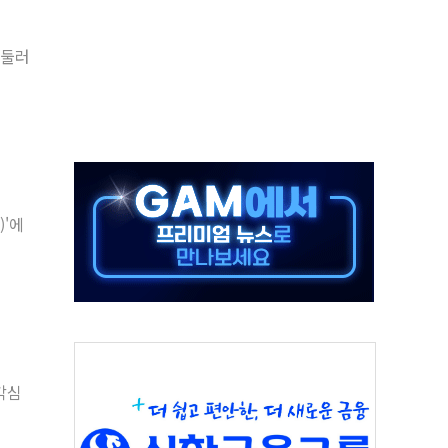
~9일 최대 100mm 호우
결… 수니파 국가들의 새 안보 협력 구도
 둘러
비온 59㎡ 18억원대
-서울시 '정책 엇박자'
생애최초만 경쟁 치열
래·ETF 매수에도 고유가·금리·입법 지연 '삼중 부담'
...석유·가스주 올랐지만 빈그룹이 상쇄
총수요 104.3GW 기록
)'에
 위기 고조되는 또 다른 중동 화약고
름나기 [뉴스핌 줌인]
각심