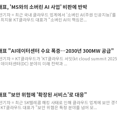
폭염 누그러지고 가뭄 숙지나...경북동해안권 8
표, 'MS와의 소버린 AI 사업' 비판에 반박
사우디·튀르키예·파키스탄, '공동방위협정' 체
턴기자 = 최근 국내 클라우드 업계에서 '소버린 AI(주권 인공지능)'를
신길동 신축도 3.3㎡당 7250만원…써밋 클라
최지웅 KT클라우드 대표가 "소버린 AI의 핵심은...
용산공원·그린벨트로 또 충돌…반복되는 국토부
[AI 부동산 투데이] 특공 전략도 '극과 극'…
[코인시황] 비트코인 6만4000달러대 횡보…고
[베트남 증시] 유동성 부진 지속, 강보합 마감
표 "AI데이터센터 수요 폭증…2030년 300MW 공급"
'찜통더위'에 전력수요 역대 최고치 경신…한낮 
자 = KT클라우드가 'KT클라우드 서밋(kt cloud summit 2025
 데이터센터(DC) 분야의 미래 전략과 ...
후티 반군, 예멘 정부군과 사우디 동시 공격…
42.5도 역대급 폭염…동물들도 특별식으로 여
표 "보안 위협에 '확장된 서비스'로 대응"
턴기자 = 최근 SK텔레콤 해킹 사태로 인해 클라우드 업계에 보안 경
 KT클라우드 대표가 "보안 위협은 특정 분야를 넘어 모...