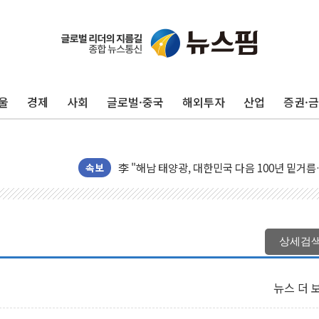
울
경제
사회
글로벌·중국
해외투자
산업
증권·
트럼프 "금리 내려야"…파월 때와 달리 워시엔
특정 정치인 측근 포항시 정책특보 내정설...포
李 "해남 태양광, 대한민국 다음 100년 밑거
속보
李 대통령, '6시간 마라톤 부동산 2차 회의' 
트럼프, 中 겨냥 폴리실리콘 관세 15% 부과
[사진] 빈살만과 에르도안의 만남
이란와이어 "이란 최고지도자 위독…곧 사망해
상세검
남동발전, 해남군에 국내 최대 규모 400MW 
[인도증시] 중동 불안 속 유가 상승에 소폭 하락
뉴스 더 
황희 '폐버스 청년주택' SNS 글 역풍에 "정부