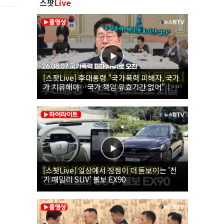
스팟
Live
[스팟Live] 李대통령 "국가폭력 피해자, 국가
가 치유해야…국가 책임 유효기간 없어"｜
26.08.07 국가폭력 피해자 위로 오찬
[스팟Live] 일상에서 장점이 더 돋보이는 '전
기 패밀리 SUV' 볼보 EX90