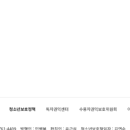
청소년보호정책
독자권익센터
수용자권익보호위원회
761-4409
발행인 : 민병복
편집인 : 유근석
청소년보호책임자 : 김연순