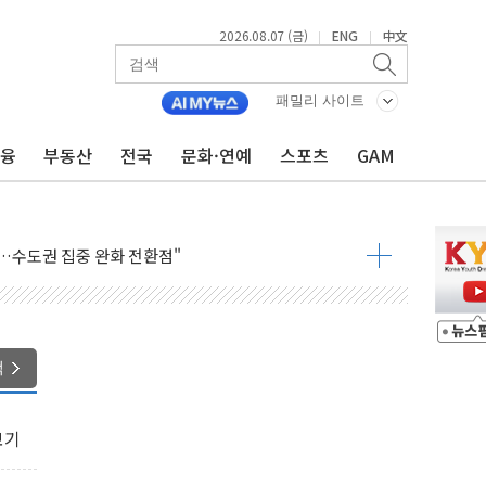
2026.08.07 (금)
ENG
中文
|
|
패밀리 사이트
금융
부동산
전국
문화·연예
스포츠
GAM
 톤 낮춰
항시 '시끌'
름…수도권 집중 완화 전환점"
주재… "전폭적 공급 확대·속도전 총력"
…美 태양광주 급등
도 놀랍지 않아"
색
태양광 착공…여의도 1.6배 규모
...금융주 낙폭 커
보기
정책 아냐" 해명