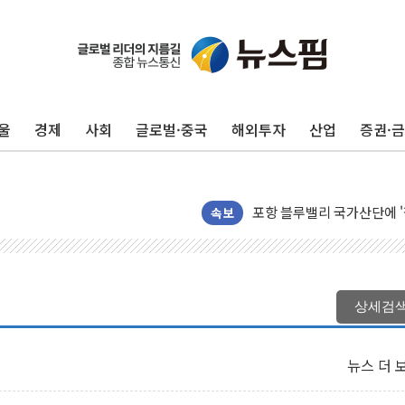
울
경제
사회
글로벌·중국
해외투자
산업
증권·
125mm 폭우 쏟아진 울진..
평택 진위면 공장서 탱크 내
포항 블루밸리 국가산단에 '
상주 낙동강 선착장 하류서 50
속보
[종합] 김민석, 정청래에 누적 1
민주당 경북도당위원장에 오중
인천서 말다툼 중 어머니 살
상세검
김민석, 강원·대구·경북 경선서
[속보] 민주, 강원·대구·경북 
뉴스 더 
[속보] 민주, 경북 경선 결과 
[속보] 민주, 대구 경선 결과 