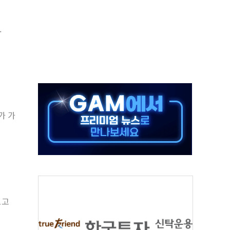
발표...김민석 50.30% 정청래 41.94% 송영길 7.76%
.
객 400명 맞이…"마음 잇는 시간 되길"
 지급 확정되나…재상고 앞두고 막판 셈법
'행복상자' 전달
극기 거꾸로' 논란…이틀만에 철거
 예술·체육요원 최대 33% 감축
 역대 최대폭 감소한 9.4%↓…유통업계 양극화 심화
가 가
 특사'로 콜롬비아 대통령 취임식 참석
시간당 30mm 강한 비...호우 피해 없어
보고