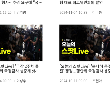
권 행사…추경 요구에 "국정
힘 대표 최고위원회의 발언
논의"
1 16:20
김기랑
2024-11-04 10:38
이바름
팟Live] '국감 2주차 돌
[오늘의 스팟Live] '문다혜 음
법사위 국정감사 생중계 外
전' 쟁점...행안위 국정감사 생
外 (10.11)
4 09:00
이성우
2024-10-11 09:00
조현아