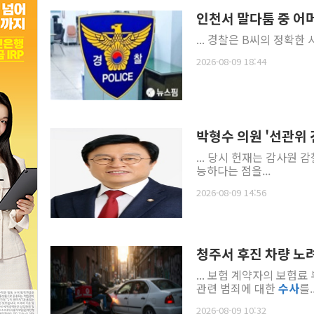
인천서 말다툼 중 어
... 경찰은 B씨의 정확
2026-08-09 18:44
박형수 의원 '선관위 
... 당시 헌재는 감사원
능하다는 점을...
2026-08-09 14:56
청주서 후진 차량 노려
... 보험 계약자의 보험
관련 범죄에 대한
수사
를..
2026-08-09 10:32