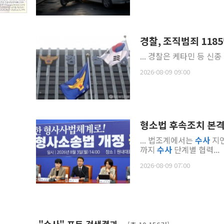
경찰, 조직범죄 1185
... 경찰은 케타민 등 
2026-08-09 09:00
형소법 후속조치 본격화
... 법조계에서는
수사
지연
까지
수사
단계별 협력...
2026-08-09 07:00