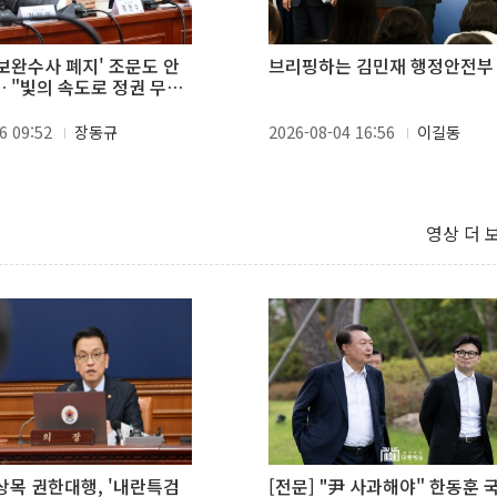
'보완수사 폐지' 조문도 안
브리핑하는 김민재 행정안전부
… "빛의 속도로 정권 무너
6 09:52
장동규
2026-08-04 16:56
이길동
영상 더 
최상목 권한대행, '내란특검
[전문] "尹 사과해야" 한동훈 