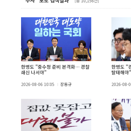
"수사" 포토 검색결과
[총 10,156건]
한병도 "중수청 준비 본격화… 경찰
한병도 "
쇄신 나서야"
탈태해야
2026-08-06 10:05
장동규
2026-08-0