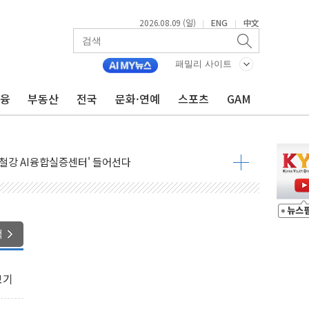
2026.08.09 (일)
ENG
中文
|
|
패밀리 사이트
금융
부동산
전국
문화·연예
스포츠
GAM
.'두천~하당'·'올미골교' 차량 통행 선제 제한
부 작업 중 근로자 1명 숨져
철강 AI융합실증센터' 들어선다
대 숨진 채 발견...경찰, 조사 중
.48%p 차 선두 유지...金 46.01% vs 鄭 44.53%
기 당선...합산득표율 68.63%
해 10대 구속…범행 후 반려견도 죽여
색
 정청래에 승리…金 48.54% vs 鄭 44.40%
경선 결과...김민석 48.54% 정청래 44.40%
보기
발표...김민석 47.37% 정청래 45.71% 송영길 6.92%
발표...정청래 47.82% 김민석 46.35% 송영길 5.83%