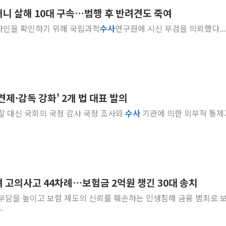
머니 살해 10대 구속…범행 후 반려견도 죽여
[속보] 민주, 강원 경선 결과 
한 사인을 확인하기 위해 국립과학
수사
연구원에 시신 부검을 의뢰했다...
정재헌 CEO, SKT 장기고
최태원, 노소영에 9440억
하나금융, 명동 소상공인에 
인천시 광복절 현수막 '태
병무청, 보충역 전면 손질…
견제·감독 강화' 2개 법 대표 발의
홈플러스發 대형마트 판매,
 감찰 대신 국회의 국정 감사 국정 조사와
수사
기관에 의한 외부적 통제
윤준병·이해민 의원, '정부
'호우·산사태 주의보' 울진 
 고의사고 44차례…보험금 2억원 챙긴 30대 송치
료 부담을 높이고 보험 제도의 신뢰를 훼손하는 민생침해 금융 범죄로 
.