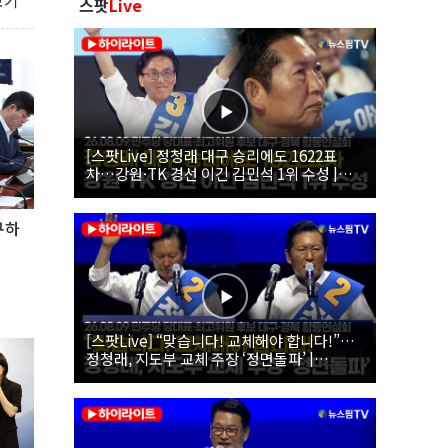
보기
스팟
Live
[스팟Live] 정청래 대구 승리에도 1622표
차…강원·TK 경선 이긴 김민석 1위 수성 |
26.08.09 더불어민주당 당대표·최고위원 후
보 대구·경북 합동연설회
구하
[스팟Live] “맞습니다! 교체해야 합니다!”…
정청래, 지도부 교체 주장 ‘정면돌파’ |
26.08.09 더불어민주당 당대표·최고위원 후
보 대구·경북 합동연설회