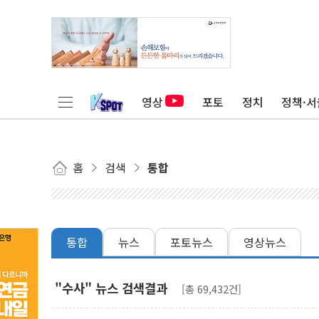
영상
포토
정치
정책·서
홈
검색
통합
통합
뉴스
포토뉴스
영상뉴스
"수사" 뉴스 검색결과
[총 69,432건]