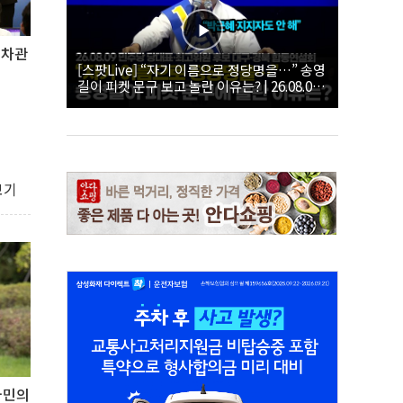
 차관
[스팟Live] “자기 이름으로 정당명을…” 송영
길이 피켓 문구 보고 놀란 이유는? | 26.08.09
더불어민주당 당대표·최고위원 후보 대구·경
북 합동연설회
보기
국민의