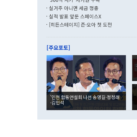
다"고 지적했
(16.4%)
투리가 잡혀 
실거주 아니면 세금 껑충
월(-10억9
쁜 상황이 초
증가와 유류할
실적 발표 앞둔 스페이스X
9·19 군사
기록했지만 
[히든스테이지] 즌·오아 첫 도전
"우리의 선의
로 전환됐다.
으로 약간의 의문
를 기록해 전
관은 업무보고
는 배당수입
주의에 근거한
줄면서 25억
[주요포토]
라며 "여러분
억1000만달
이 9월 러시
였던 올해 3
며 "정부 차
인의 해외투자
은 "그것은 
각각 증가했다
잘랐다. 정 
국인의 국내 
않았다는 점에
감소하며 전월
사합의 복원,
경신했다. 외
권이라는 지적
분기 말 만기
뒤 "여기 업
다. 내국인의
'인천 합동연설회 나선 송영길·정청래
부의 한 소식
다. eoyn2@
·김민석
를 거쳐 결정
련 부처 장관
하고 대통령의
한 문제"라고 지적했다. 이재명 대통령이
외교 국방 등
2026.08.05 ◆시대착오적 접근, 대북 인식 오류 더욱 문제인 것은 정 장관