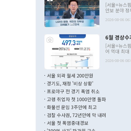
[서울=뉴스핌
안보 분야 정
평화공존 발전
2026-08-06 06:
발언 중에는 
언한 것이 있
령은 공개적으
6월 경상수
주의적 희망에
관의 대북 정
[서울=뉴스핌
관 부처 장관
어 역대 최대
관의 무리한 
출 호조로 월
다. [정동영 통일부 장관이 지난달 23일 오후 서울 종로구 정부서울청사에
2026-08-06 08:
료=한국은행] 한국은행이 6일 발표한 '2026년 6월 국제수지(잠정)'에
서 취임 1주년 
면 지난 6월
부 장관 권한
1000만달러
서울 외곽 월세 200만원
발전 구상'을
이에 따라 올
적 갈등 해결
경기도, 재정 '비상 상황'
했다. 경상수
결과 혐오의 
9000만달러
프로야구 전 경기 폭염 취소
년간의 CVI
지 기준 상품
고령 취업자 첫 1000만명 돌파
무너졌다고도 
며 월간 기준
현실을 바꾸는
달러로 38.
화물선 운임 3주만에 최고
를 평화 체제
196.9% 급
검찰 수사권, 72년만에 막 내려
함께 4자 대
수출은 160
지만 이 대통
서울 첫 폭염중대경보
(18.6%) 
화공존 정책이
했다. 통관 기
'300억 사기' 차가원 구속