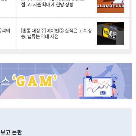
점...AI 지출 확대에 전망 상향
 동력의
[홍콩 대장주] 메이퇀② 실적은 고속 상
승, 밸류는 역대 저점
보고 논란