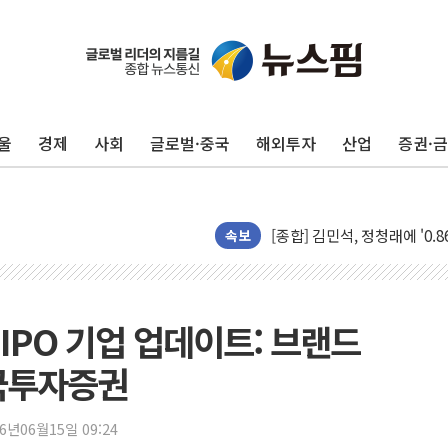
울
경제
사회
글로벌·중국
해외투자
산업
증권·
포항시 재난예산 40억 긴급 
울진·영덕 '호우특보'-포항 '
[종합] 김민석, 정청래에 '0.86
속보
인천 합동연설회 나선 송영길
김민석, 2주차 제주·인천 경선서
인사하는 김민석 당대표 후보
'IPO 기업 업데이트: 브랜드
[속보] 민주, 제주·인천 경선 결
 한국투자증권
[속보] 민주, 인천 경선 결과 발
[속보] 민주, 제주 경선 결과 발
26년06월15일 09:24
이번주 국내 주요 금융일정(8.1