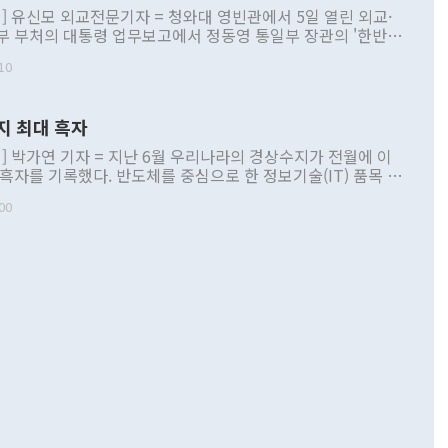
] 유신모 외교전문기자 = 청와대 영빈관에서 5일 열린 외교·
부 부처의 대통령 업무보고에서 정동영 통일부 장관의 '한반도
 구상'과 업무보고 발언이 논란을 빚고 있다. 이날 정 장관의
10
정부 내 조율을 거치지 않은 사안을 정책으로 추진하겠다고 공
는가 하면 사실 관계에 맞지 않은 설명도 있었다. 이재명 대통
로 신중을 기해 달라고 경고했고, 조현 외교부 장관은 '이상
지 최대 흑자
 근거한 비현실적 구상'이라는 비판을 내놨다. 그동안 정 장
책 관련 발언이 물의를 빚은 적은 여러 번 있지만 대통령과 유
] 박가연 기자 = 지난 6월 우리나라의 경상수지가 전월에 이
이 공개적으로 부정적 입장을 표명한 것은 이례적이다. 정 장
 흑자를 기록했다. 반도체를 중심으로 한 정보기술(IT) 품목 수
대북 접근법과 월권을 제어해야 한다는 목소리도 높아지고 있
간 상품수출이 처음으로 1000억달러를 넘어선 영향이다. [자
00
 따르
기자간담회를 하고 있다. [사진=통일부] 2026.07.23 ◆통일
 경상수지는 497억3000만달러 흑자로 집계됐다. 전월(386억
 넘어선 주장 정 장관은 이날 업무보고에서 '한반도 평화공존
)에 이어 두 달 연속 월간 기준 역대 최대 기록을 갈아치웠다.
 설명하면서 이재명 정부 2년차 핵심 과제로 상호 존중·평화
해 상반기 누적 경상수지 흑자는 1910억1000만달러를 기록
·핵 없는 한반도 등 3대 기본 방향을 제시했다. 정 장관은 "대
지 흑자를 견인한 것은 상품수지다. 6월 상품수지는 478억
언어는 멈춰야 한다"면서 주적 용어 대체를 주장했다. 지난 25
 흑자를 기록하며 전월에 이어 역대 최대를 다시 썼다. 국제수
D(완전하고 검증가능하며 되돌릴 수 없는 비핵화) 구도는 이미
수출은 1123억7000만달러로 전년 동월 대비 84.5% 증가하
했다. 또 "현 시점에서 흘러간 선(先)비핵화만 되뇌는 것은
 처음으로 1000억달러를 넘어섰다. 상품수입은 644억8000만
 데 힘이 되지 않는다"고 주장했다. 정 장관은 또 "정전 체제
6% 늘었다. 통관 기준으로는 반도체 수출이 전년 동월 대비
로 바꾸는 논의에 착수하겠다"면서 "북·미 정상회담 견인과
증했고 컴퓨터·주변기기(SSD)는 282.7% 증가했다. IT 품목
화의 동력을 확보하기 위해 최선을 다할 것"이라고 말했다. 하
.4% 늘었으며 비IT 품목도 ▲석유제품(47.5%) ▲화공품
령은 정 장관의 구상에 대부분 제동을 걸었다. 이 대통령은 "평
▲철강제품(17.9%) ▲승용차(6.1%) 등을 중심으로 18.6% 증가
 정치적으로 악용되는 측면이 있다"며 "많이 조심하셔야 한
준 수입은 ▲원자재(30.5%) ▲자본재(35.3%) ▲소비재