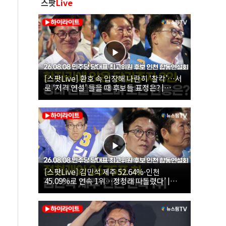
스팟
Live
[스팟Live] 환호 속 입장해 나란히 ‘찰칵’…서
로 ‘저격 연설’ 들을 때 후보들 표정은? |
26.08.08 더불어민주당 당대표·최고위원 후
보 인천 합동연설회
[스팟Live] 김민석 제주 52.64%·인천
45.09%로 연속 1위…정청래 따돌렸다’ |
26.08.08 더불어민주당 당대표·최고위원 후
보 인천 합동연설회