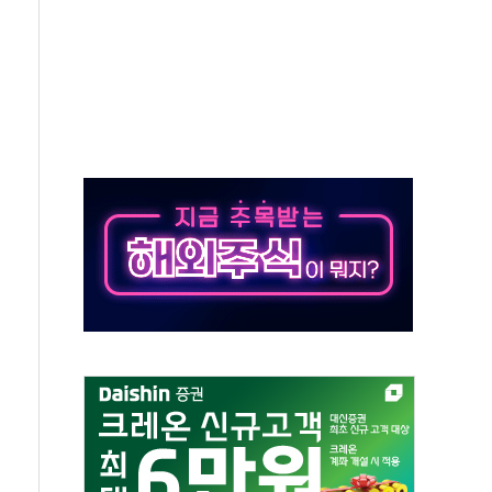
…공습 한계·탄약 부족 현실화
50㎜ 폭우…강원 동해안 강한 비 이어져
 환경미화원 수거차에 치여 사망
동…60대 남성 2명 숨져
보는 일 없게"…'결혼 페널티' 22개 과제 손본다
터보트 전복…1명 사망·1명 실종
의 날 참석..."국제적 시민 연대로 목소리 내야"
 실종 60대 나흘만에 숨진 채 발견
 살해 10대 아들 체포
' 받아친 정청래…제주 연설서 신경전 고조