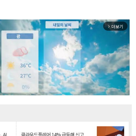
더보기
arrow_forward_ios
Mute
.AI
클라우드플레어 14% 급등해 신고