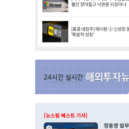
불안 잦아들고 낙관론 되살아나
[홍콩 대장주] 메이퇀 ③ 신성장
'폭발적 성장'
[뉴스핌 베스트 기사]
정동영 업무