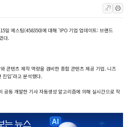
가
美, 이란전 출구전략 만지작
가
강릉·동해·삼척 시간당 최대 
폐기물 수거하다 참변…60대
일 에스팀(458350)에 대해 'IPO 기업 업데이트: 브랜드
서울 중랑구 주택가서 흉기 난
였다.
李대통령 "결혼 때문에 손해 
여수 오동도 인근 해상서 모
추미애, '위안부' 피해자 기림
인천 선재도 갯벌서 해루질 중
IP와 콘텐츠 제작 역량을 겸비한 종합 콘텐츠 제공 기업. 니즈
인천서 말다툼 중 어머니 흉기
간 진입'라고 분석했다.
'화합' 꺼낸 김민석에 '뻔뻔
풀이 공동 개발한 기사 자동생성 알고리즘에 의해 실시간으로 작