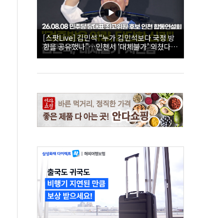
[스팟Live] 김민석 “누가 김민석보다 국정 방
향을 공유했나”…인천서 ‘대체불가’ 외쳤다 |
26.08.08 더불어민주당 당대표·최고위원 후
보 인천 합동연설회