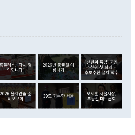
다. 북한을 다른 이름으로 불러야 한다는 주장에는 "표현에 꼬
가 모두 늘었다. 서비스수지는 12억9000만달러 적자를 기록해 전
정쟁으로 휘몰아 들어가면 원래 하고자 했던 데에서 오히려 나
000만달러)보다 적자 폭이 확대됐다. 여행수지는 외국인 입국자
래될 수 있다"고 경고했다. 이 대통령은 남북 신뢰 구축을 위해
증료 인상 등에 따른 출국자 감소로 4억4000만달러 흑자를
합의를 선제적으로 복원해야 한다는 정 장관의 주장에 대해서도
지식재산권사용료수지는 전월 흑자에서 4억4000만달러 적자
대로 하는 게 과연 한반도의 평화와 안정에 플러스냐, 결론적
 본원소득수지는 배당소득을 중심으로 32억7000만달러 흑자
이 들 때도 있다"며 부정적으로 반응했다. 조현 외교부 장
월(21억7000만달러)보다 흑자 폭이 확대됐다. 배당소득수지
 사후 브리핑에서 정 장관이 언급한 '4자 회담'에 대해 "이상
이 늘어난 데다 전월 분기배당에 따른 기저효과로 배당지급이
 어떤 희망이라 하더라도 그건 아직 조율되지 않은 방법"이
6000만달러 흑자를 나타냈다. 금융계정 순자산은 6월 중 467
들께서 디스카운트해 주시면 좋겠다"고 선을 그었다. 정 장관
러 증가해 월간 기준 역대 최대 증가 폭을 기록했다. 종전 최대
아 블라디보스토크에서 열리는 '동방경제포럼(EEF)'을 언급하
월(369억9000만달러)을 넘어선 것이다. 직접투자에서는 내국
원에서 (참석을) 검토하고 있다"고 발언한 데 대해서도 조 장관
가 80억1000만달러, 외국인의 국내투자가 46억3000만달러
'선관위 특검' 국민
외교부의 몫"이라며 "아직 거기까지 진도가 나가지 않았다"고
홈플러스, '다시 영
2026년 동물원 여
. 증권투자에서는 외국인의 국내 주식 매도세가 이어졌다. 외
추천위 첫 회의…
업합니다'
름나기
장관이 이날 소개한 대북 구상과 설명은 정부 내 조율을 거치지
주식 투자는 차익실현 매도 등의 영향으로 316억1000만달러
후보추천 절차 착수
서 문제가 있다. 특히 주적 표현 대체와 국호 사용, 9·19 군
(-310억5000만달러)에 이어 역대 최대 순매도 기록을 다시
 4자회담 추진 등은 통일부 장관이 결정할 사안이 아니어서 월
국인의 국내 채권투자는 세계국채지수(WGBI) 자금 유입에도
이 나오고 있다. 이 대통령은 정 장관의 업무보고를 듣고 난
도래 영향으로 증가 폭이 줄어든 52억9000만달러를 기록했
무보고에 발표했다고 승인난 건 아니다"라고 재차 확인했다. 정
2026 을지연습 준
오세훈 서울시장,
 해외 증권투자는 주식을 중심으로 35억6000만달러 증가했
39도 기록한 서울
비보고회
부동산 대토론회
통은 "정 장관의 발언 내용은 대부분 국가안전보장회의(NSC)
newspim.com
된 사안이 아닌 정 장관의 개인적 생각에 가깝다"며 "안보 관
이 정부의 공식 정책이 아닌 사안을 추진하겠다고 업무보고를
 면전에서 '국군통수권자가 나서야 한다'고 주장한 것은 심각
 5일 청와대 영빈관에서 열린 통일
 외교 안보 부처 업무보고에서 발언하고 있다. [사진=청와대]