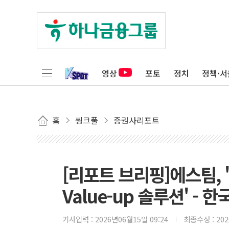
영상
포토
정치
정책·서
홈
씽크풀
증권사리포트
[리포트 브리핑]에스팀, 
Value-up 솔루션' -
기사입력 :
2026년06월15일 09:24
최종수정 :
20