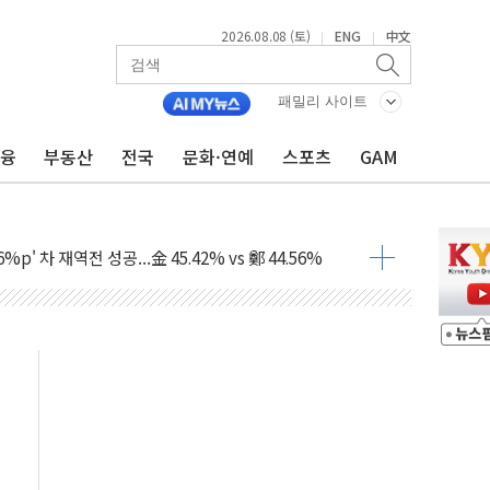
2026.08.08 (토)
ENG
中文
|
|
패밀리 사이트
금융
부동산
전국
문화·연예
스포츠
GAM
투입…고수온 양식장 복구·지원 '총력'
산사태 주의보'...경북도, 호우 피해·통제구간 없어
%p' 차 재역전 성공...金 45.42% vs 鄭 44.56%
·정청래·김민석 당대표 후보
 정청래에 승리...47.75% vs 42.08%
과 발표...김민석 47.75% 정청래 42.08%
표...김민석 45.09% 정청래 43.27% 송영길 11.63%
표...김민석 52.64% 정청래 39.89% 송영길 7.47%
0~8.14)