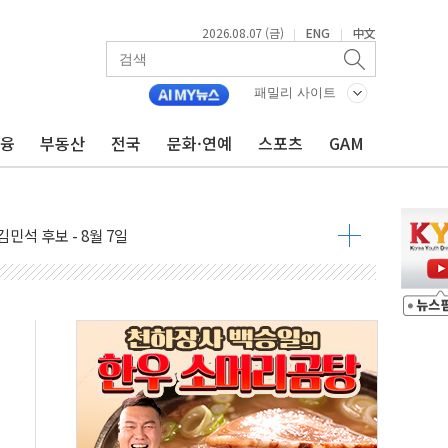
2026.08.07 (금)
ENG
中文
|
|
패밀리 사이트
금융
부동산
전국
문화·연예
스포츠
GAM
우 5거래일 랠리 '마침표'
의 막바지.."美와 직접 협상 없어"
민석 후보 - 8월 7일
차 회의…주택 공급 대책 막바지 조율할 듯
회견·주요 정당 - 8월 7일
 제한 추진…美 "통행 막을 권한 없어"
 상승… "2분기 기업 순이익 21% 증가" 전망
 나토 회원국 공격 검토… 거짓 깃발 작전"
재회…로봇·AI 데이터센터·모빌리티 구체화
·아이온큐·도어대시↑ VS 샌디스크·피그마·앱러빈↓