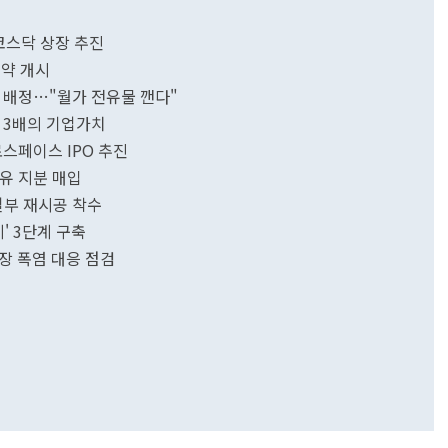
코스닥 상장 추진
청약 개시
접 배정…"월가 전유물 깬다"
리 3배의 기업가치
로스페이스 IPO 추진
보유 지분 매입
일부 재시공 착수
' 3단계 구축
장 폭염 대응 점검