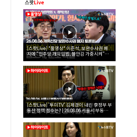
스팟
Live
[스팟Live] *풀영상* 이준석, 보완수사권 폐
지에 "민주당 개악입법, 불안감 가중시켜"｜
26.08.06 개혁신당 보완수사권 폐지 토론회
[스팟Live] '투미TV' 김제경이 내린 李정부 부
동산 정책 점수는? | 26.08.06 서울시 부동산
대토론회