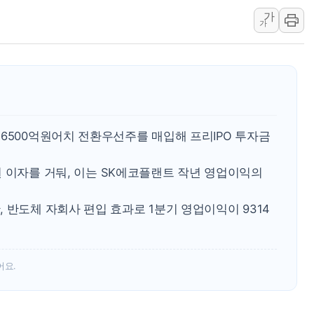
가
김정관 장관 "영업이익 N% 성과급
가
뉴욕증시 프리뷰, 미 주가선물 AI주
청와대, 북한 단거리 탄도미사일 발사
금값 7주 만에 최고…美 고용 둔화·
[인도증시] 중동 긴장 완화에 실적 호
러, 1인칭시점 드론으로 우크라 민간
6500억원어치 전환우선주를 매입해 프리IPO 투자금
[베트남 증시] 지수 하락 속 'DGC
'월가의 황제' 다이먼 "금융시장 레
억원 이자를 거둬, 이는 SK에코플랜트 작년 영업이익의
양주 섬유염색공장서 화재 1명 중상…
 반도체 자회사 편입 효과로 1분기 영업이익이 9314
어요.