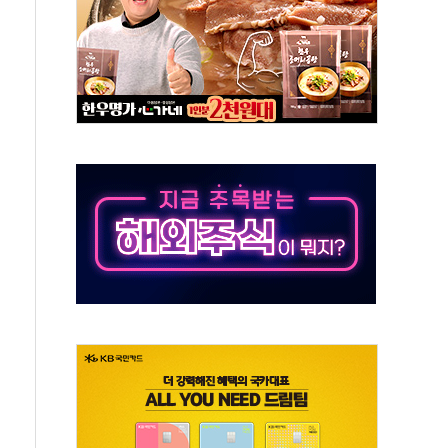
 반대…상법·자본시장법 개정 논의"
 차익실현 속 혼조세...웨스턴디지털·샌디스크↓
에 긴급 안보 점검회의
호르무즈 재개방 기대에 강세
조까지, 상승...호실적 보고 기업 상승세 뚜렷
인 '사파리' 공격… 시민들 공포감 극대화 전략
' 임시 주총 기대감에 홀로 상한가…마진 잔액은 사상 최고
버리지 위험수위…숨은 차입이 더 큰 변수"
대응 1단계 진압 중