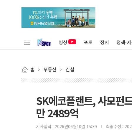
영상
포토
정치
정책·서
홈
부동산
건설
SK에코플랜트, 사모펀드
만 2489억
기사입력 :
2026년06월10일 15:39
최종수정 :
20