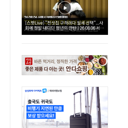
[스팟Live] "전셋집 구하려다 월세 선택"...사
회에 첫발 내디딘 청년의 한탄 | 26.08.06 서울
시 부동산 대토론회