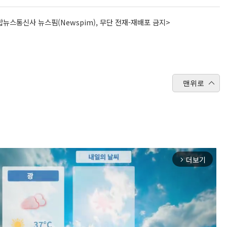
뉴스통신사 뉴스핌(Newspim), 무단 전재-재배포 금지>
맨위로
더보기
arrow_forward_ios