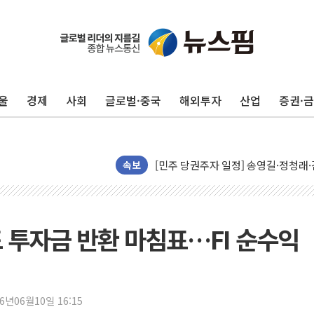
울
경제
사회
글로벌·중국
해외투자
산업
증권·
뉴욕증시, 유가·금리 부담에 하락…다
이란, 오만과 호르무즈 해협 재개방 합
[민주 당권주자 일정] 송영길·정청래·김
李대통령, 오늘 부동산 정책 점검 2
속보
[오늘의 정치일정] 8월 7일(금)
[오늘의 국회일정] 상임위·세미나·기자
이란, 美·이스라엘 선박 호르무즈 통항
 투자금 반환 마침표…FI 순수익
유럽증시, 견조한 실적 소화하며 대부분
리투아니아 국방 "러, 우크라 드론으로
구광모, 내주 실리콘밸리서 젠슨 황 
26년06월10일 16:15
뉴욕증시 개장 전 특징주...모더나