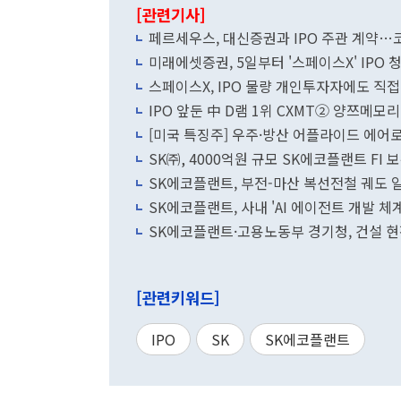
[관련기사]
페르세우스, 대신증권과 IPO 주관 계약…
미래에셋증권, 5일부터 '스페이스X' IPO 
스페이스X, IPO 물량 개인투자자에도 직
IPO 앞둔 中 D램 1위 CXMT② 양쯔메모
[미국 특징주] 우주·방산 어플라이드 에어
SK㈜, 4000억원 규모 SK에코플랜트 FI 
SK에코플랜트, 부전-마산 복선전철 궤도 
SK에코플랜트, 사내 'AI 에이전트 개발 체계
SK에코플랜트·고용노동부 경기청, 건설 현
[관련키워드]
IPO
SK
SK에코플랜트