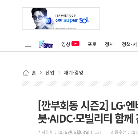
영상
포토
정치
정책·서
홈
산업
재계·경영
[깐부회동 시즌2] LG·
봇·AIDC·모빌리티 함께
기사입력 :
2026년06월08일 11:51
최종수정 :
20