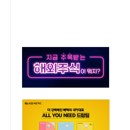
예측"…건설연, AI 위험기상 기술 개발
·인증제도 개선 수혜 기대"
져…대전서 50대 일용직 추락 사망
고 재개발·재건축 촉진하는 것이 부동산 정상화"
저 이전 감사 무마' 유병호 감사위원 구속 기소
년 AI 팩토리 매출 본격화
개입...4월 말 '56조원' 사상 최대
스타트업 지원 프로그램 성료
의' 차가원 대표 구속 송치