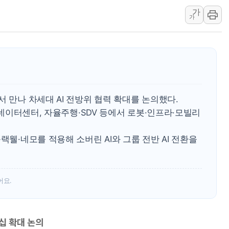
가
"최대 2시간 앞서 침수 
가
유니슨 "국내생산세액공제
창호 교체하다 난간 무너
장동혁 "규제와 대출 풀
[속보] 종합특검, '尹 관
AI에 승부 건 네이버…내
서 만나 차세대 AI 전방위 협력 확대를 논의했다.
日, 4~6월 105조원 환시 
I 데이터센터, 자율주행·SDV 등에서 로봇·인프라·모빌리
오렌지플래닛 창업재단, 
경찰, '300억대 사기 혐
랙웰·네모를 적용해 소버린 AI와 그룹 전반 AI 전환을
어요.
십 확대 논의