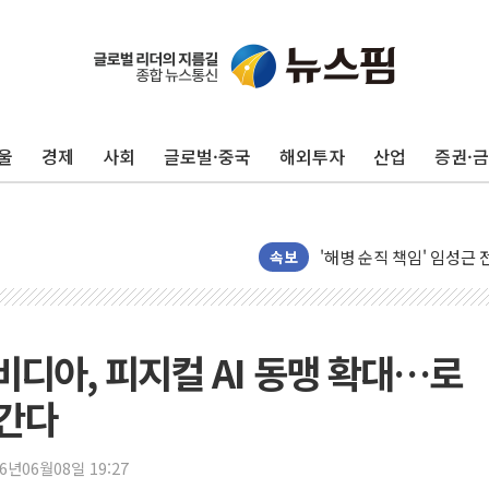
울
경제
사회
글로벌·중국
해외투자
산업
증권·
전남광주 화정역 인근 도로
청도 문수리 야산서 산불 
'해병 순직 책임' 임성근 
헥토이노베이션, 상반기 매
속보
우리은행, 고창해상풍력에 
NH농협은행, 모두투어 
민병덕 "오늘 67개 점포
엔비디아, 피지컬 AI 동맹 확대…로
하나금융이 쏘아 올린 CI
 간다
종합특검, '尹 관저 이전 
코스피·코스닥 오전 동반
26년06월08일 19:27
'입추'인데 연일 찜통더