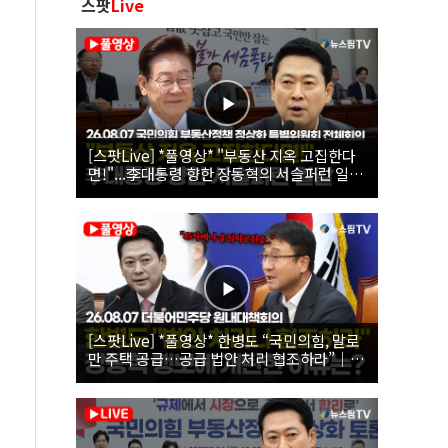
스팟
Live
[스팟Live] *풀영상* "부동산 지옥 고집한다
면!"...李대통령 향한 장동혁의 서슬퍼런 일갈
| 26.08.07 국민의힘 부동산정책 정상화 특별
위원회 전체회의
[스팟Live] *풀영상* 한병도 “국민의힘, 말로
만 주택 공급…공급 법안 처리 협조하라”｜
26.08.07 더불어민주당 원내대책회의