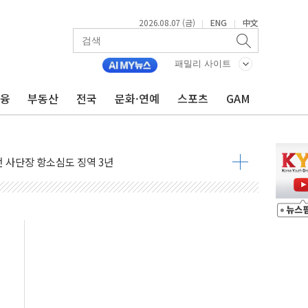
2026.08.07 (금)
ENG
中文
|
|
패밀리 사이트
금융
부동산
전국
문화·연예
스포츠
GAM
 4중 추돌…1명 심정지·5명 부상
진화 중...진화헬기 3대 투입
전 사단장 항소심도 징역 3년
출 첫 2000억원 돌파
4000억 금융 지원
제휴 여행적금 완판
 영업 재개...장바구니에 홈플러스 담아달라" 호소
FO, 금융지주 포용금융 조직개편 신호탄
감사 무마' 유병호 구속 기소
 하락…내린 종목이 두 배 넘어
위…김성환 기후부 장관 "예측범위 벗어나도 즉시대응"