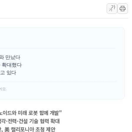
가
'월가의 황제' 다이먼 "금융시장 레
가
양주 섬유염색공장서 화재 1명 중상…
김정관 산업부 장관 "주 52시간 손봐
해군 1함대 창설 80주년…지역과 함께
[3보] 북, 원산서 동해로 단거리 탄도
우크라 드론 전술, 중남미 콜롬비아에
모와 만났다
동해해경, 독도 해상서 부유물 감긴 
을 확대했다
주한미군 "오산기지 누출, 백린 아닌 
고 있다
구미 폐염산처리업체서 불 2시간30여
어요.
노이드와 미래 로봇 함께 개발"
각·전력·건설 기술 협력 확대
황, 美 캘리포니아 초청 제안