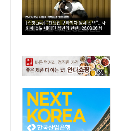
[스팟Live] "전셋집 구하려다 월세 선택"...사
회에 첫발 내디딘 청년의 한탄 | 26.08.06 서울
시 부동산 대토론회