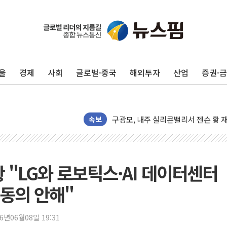
울
경제
사회
글로벌·중국
해외투자
산업
증권·
유럽증시, 견조한 실적 소화하며 대부분
리투아니아 국방 "러, 우크라 드론으로
구광모, 내주 실리콘밸리서 젠슨 황 
뉴욕증시 개장 전 특징주...모더나
속보
김정관 장관 "영업이익 N% 성과급
뉴욕증시 프리뷰, 미 주가선물 AI주
청와대, 북한 단거리 탄도미사일 발사
황 "LG와 로보틱스·AI 데이터센터
금값 7주 만에 최고…美 고용 둔화·
동의 안해"
[인도증시] 중동 긴장 완화에 실적 호
러, 1인칭시점 드론으로 우크라 민간
26년06월08일 19:31
[베트남 증시] 지수 하락 속 'DGC