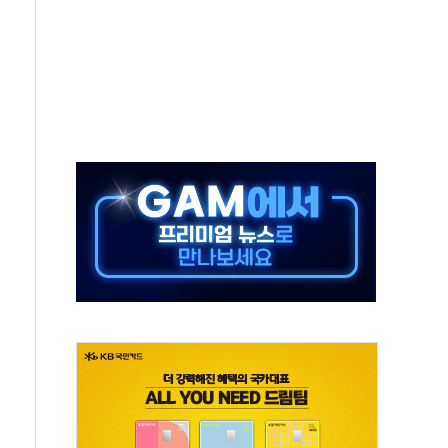
버리지 위험수위…숨은 차입이 더 큰 변수"
대응 1단계 진압 중
야, 경쟁상대 中과 비교해야"
하는 '선봉'의 대민 봉사
미사일 1발 발사… 올해 10번째·42일 만 도발
 새 안보 위기… 반군·마약카르텔이 습득해 전투 활용
어선 구조
무해한 표면 부식 물질"
분만에 진화...외국인 노동자 숨져