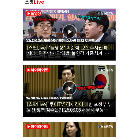
스팟
Live
[스팟Live] *풀영상* 이준석, 보완수사권 폐
지에 "민주당 개악입법, 불안감 가중시켜"｜
26.08.06 개혁신당 보완수사권 폐지 토론회
[스팟Live] '투미TV' 김제경이 내린 李정부 부
동산 정책 점수는? | 26.08.06 서울시 부동산
대토론회