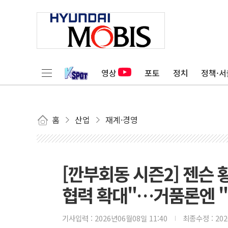
영상
포토
정치
정책·서
홈
산업
재계·경영
[깐부회동 시즌2] 젠슨 
협력 확대"…거품론엔 "
기사입력 :
2026년06월08일 11:40
최종수정 :
20