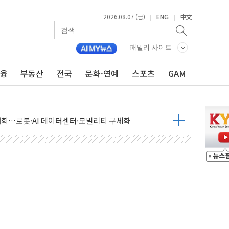
2026.08.07 (금)
ENG
中文
|
|
패밀리 사이트
금융
부동산
전국
문화·연예
스포츠
GAM
 상승… "2분기 기업 순이익 21% 증가" 전망
 나토 회원국 공격 검토… 거짓 깃발 작전"
재회…로봇·AI 데이터센터·모빌리티 구체화
·아이온큐·도어대시↑ VS 샌디스크·피그마·앱러빈↓
 반대…상법·자본시장법 개정 논의"
 차익실현 속 혼조세...웨스턴디지털·샌디스크↓
에 긴급 안보 점검회의
호르무즈 재개방 기대에 강세
조까지, 상승...호실적 보고 기업 상승세 뚜렷
인 '사파리' 공격… 시민들 공포감 극대화 전략
' 임시 주총 기대감에 홀로 상한가…마진 잔액은 사상 최고