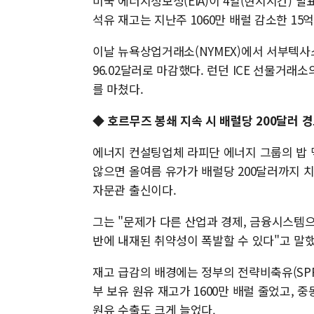
미국 에너지정보청(EIA)이 4일(현지시간) 
석유 재고는 지난주 1060만 배럴 감소한 15억
이날 뉴욕상업거래소(NYMEX)에서 서부텍사스산
96.02달러로 마감했다. 런던 ICE 선물거래소의
를 마쳤다.
◆ 호르무즈 봉쇄 지속 시 배럴당 200달러 
에너지 컨설팅업체 라피단 에너지 그룹의 밥 
않으면 올여름 유가가 배럴당 200달러까지 치
자문관 출신이다.
그는 "문제가 다른 산업과 경제, 금융시스템
반에 내재된 취약성이 폭발할 수 있다"고 말했
재고 급감의 배경에는 정부의 전략비축유(SPR
부 보유 원유 재고가 1600만 배럴 줄었고,
원유 수출도 크게 늘었다.