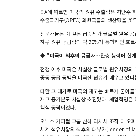
EIA에 따르면 미국의 원유 수출량은 지난주 하
수출국기구(OPEC) 회원국들의 생산량을 웃
전문가들은 이 같은 급증세가 글로벌 원유 공
하루 원유 공급량의 약 20%가 통과하던 호
◆
"미국이 최후의 공급자…완충 능력에 한계
전쟁 이후 미국은 사실상 글로벌 원유시장의 '최후의 
중동 공급 공백을 미국산 원유가 메우고 있다
다만 그 대가로 미국의 재고는 빠르게 줄어들고
재고 증가분도 사실상 소진됐다. 셰일혁명은 
핵심 동력이었다.
오닉스 캐피털 그룹 산하 리서치 조직 더 오
세계 석유시장의 최후의 대부자(lender of l