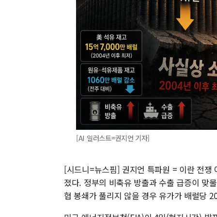
[AI 일러스트=권지언 기자]
[시드니=뉴스핌] 권지언 특파원 = 이란 전쟁
졌다. 정부의 비축유 방출과 수출 급증이 맞
협 봉쇄가 풀리지 않을 경우 유가가 배럴당 2