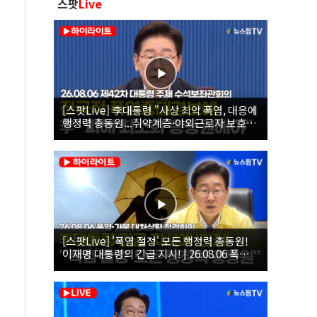
스팟
Live
[스팟Live] 李대통령 "사상 최악 폭염, 대응에
행정력 총동원...취약계층·야외근로자 보호에
힘써야"｜26.08.06 제42차 대통령 주재 수석
보좌관회의
[스팟Live] '폭염 절정' 모든 행정력 총동원!
이재명 대통령의 긴급 지시! | 26.08.06 폭염•
가뭄 대처상황 점검회의