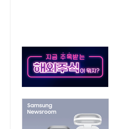
압변압기 첫 공급...국가 전력망에 첫 입성
대대적 인상 계획...업계 파장 예고
업익 14.2% 감소…"온라인 사업으로 성장"
 투표' 요구...친청계 응집력 '희석' 전략 통할까
현대 테라타워 구리갈매' 공급
…'매출 절반' 실리콘 반등에 하반기 기대
치 프레임에 졸속 추진…'잼데믹' 안보까지 몰고 와"
재개해야 여론조사 51.9%…그것이 국민의 뜻"
규모의 AI 데이터센터 건설 추진
층 안부에 AI 활용…이주노동자 폭염 방치, 국격 훼손"