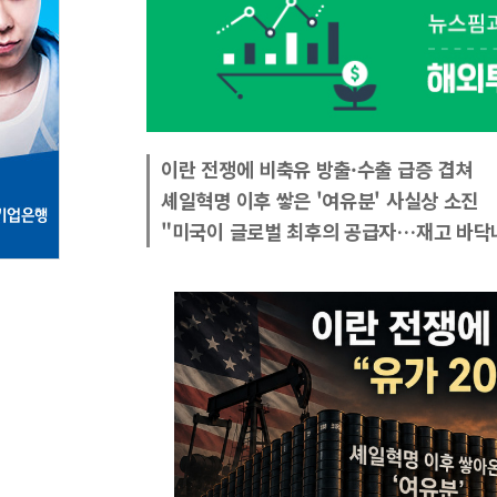
이란 전쟁에 비축유 방출·수출 급증 겹쳐
셰일혁명 이후 쌓은 '여유분' 사실상 소진
"미국이 글로벌 최후의 공급자…재고 바닥나