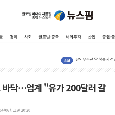
울
경제
사회
글로벌·중국
해외투자
산업
증권·
[단독] "입주민 갑질 아
유인우주선 달 착륙지 선정
뉴인텍, 하반기 '전력용 
속보
듀오백 정관영 대표, 자사
BGF리테일, 2분기 영업익
휴젤, 매출 2545억원·
 바닥…업계 "유가 200달러 갈
포스코, 희귀가스 사업 
진원생명과학, '코로나19 
경북도·대구시 '2차 공공기
26년06월21일 20:20
서울 아파트값 0.26%