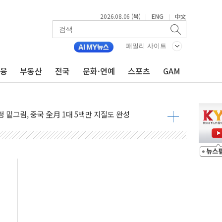
2026.08.06 (목)
ENG
中文
|
|
패밀리 사이트
금융
부동산
전국
문화·연예
스포츠
GAM
니다"…원주 A아파트 '입주민 3인방' 정면 반박
 밑그림, 중국 全月 1대 5백만 지질도 완성
커패시터' 사업 확대
주 추가 매입
 849억원…전년 比 22.3%↑
영업익 1037억원…상반기 역대 최대
항공우주·방산으로 넓힌다
DNA 백신 플랫폼' 美 특허 확보
관 이전' 대응 '맞손'
↑…상승폭 커졌지만 고가주택 밀집된 강남·서초 둔화