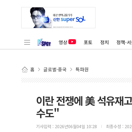
영상
포토
정치
정책·서
홈
글로벌·중국
특파원
이란 전쟁에 美 석유재고
수도"
기사입력 :
2026년06월04일 10:28
최종수정 :
20