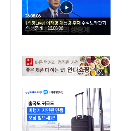
[스팟Live] 이재명 대통령 주재 수석보좌관회
의 생중계｜26.08.06