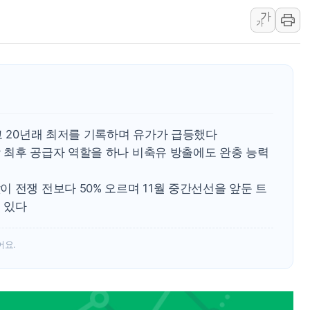
가
효성중공업, 덴마크에 초고
가
딥시크, AI 서비스 가격 
CJ프레시웨이, 2분기 영
초박빙 경선에 친명계 '추가
구리시 입주업종 확대…'
KCC, 실적은 주춤했지만
고 20년래 최저를 기록하며 유가가 급등했다
정점식 "사관학교 통합 정
 최후 공급자 역할을 하나 비축유 방출에도 완충 능력
장동혁 "李대통령 재판 
日, 아키타에 일본 최대 
 전쟁 전보다 50% 오르며 11월 중간선선을 앞둔 트
[종합] 李대통령 "취약계
 있다
어요.