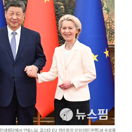
인민대회당에서 안토니오 코스타 EU 정상회의 상임의장(왼쪽)과 우르줄