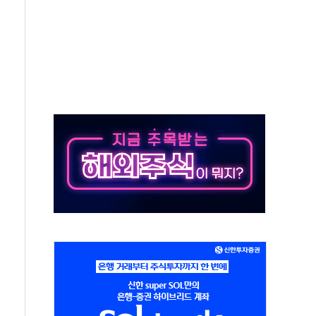
·태양광주↑ VS 트레이드데스크·웬디스↓
 끝까지 찾겠다"
중 완화 전환점"
적 공급 확대·속도전 총력"
 급등
않아"