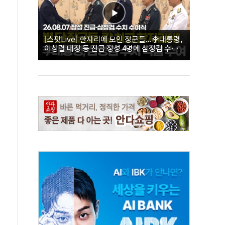
[스팟Live] 한자리에 모인 장군들...李대통령,
이상렬 대장 등 진급 장성 4명에 삼정검 수치
직접 수여｜26.08.07 장성 진급·삼정검 수치
수여식