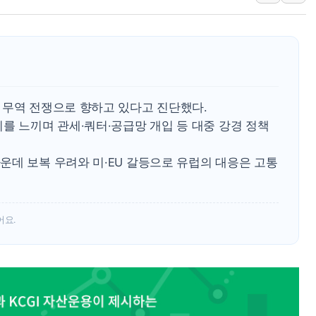
뉴욕증시 개장 전 특징주...아틀라시안·클라우드플레어
보훈부, 미 DPAA와 MOU… "6·25 미군 실종자 7359명
트럼프 "금리 내려야"…파월 때와 달리 워시엔 톤 낮춰
특정 정치인 측근 포항시 정책특보 내정설...포항시 '시끌'
李 "해남 태양광, 대한민국 다음 100년 밑거름…수도권 집
 무역 전쟁으로 향하고 있다고 진단했다.
李 대통령, '6시간 마라톤 부동산 2차 회의' 주재… "전폭
를 느끼며 관세·쿼터·공급망 개입 등 대중 강경 정책
트럼프, 中 겨냥 폴리실리콘 관세 15% 부과…美 태양광주
운데 보복 우려와 미·EU 갈등으로 유럽의 대응은 고통
[사진] 빈살만과 에르도안의 만남
이란와이어 "이란 최고지도자 위독…곧 사망해도 놀랍지 
어요.