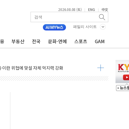
2026.08.08 (토)
ENG
中文
|
|
패밀리 사이트
금융
부동산
전국
문화·연예
스포츠
GAM
낮아지며 상승… STOXX 600 지수는 나흘 연속 최고치
세
엘·이란 위협에 맞설 자체 억지력 강화
동
톱'… 美 해상봉쇄 영향
각
체주 '활짝'
스닥 선물 1%대 상승
상 기대 후퇴