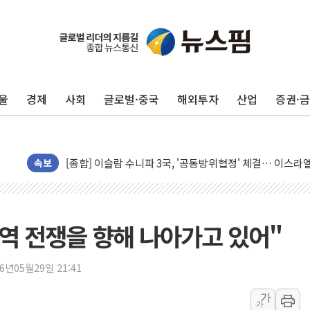
울
경제
사회
글로벌·중국
해외투자
산업
증권·
유럽증시, 美 고용 예상 밖 부진에 연준 금리 인상 가능성 
미 연준 매파 기세 꺾이나…고용 감소에 9월 동결 전망 우
[종합] 이슬람 수니파 3국, '공동방위협정' 체결… 이스라
트럼프, 백신·자폐증 행정명령 검토…"이르면 다음 주"
속보
美 항소법원, 백악관 무도회장 공사 중단 명령…트럼프 제
이란 핵심 원유 수출항 '하르그섬', 최근 1주일 이상 '올스
美 고용 쇼크에 엔화 장중 급등…시장은 "또 개입했나" 촉
무역 전쟁을 향해 나아가고 있어"
[AI MY 뉴스] 뉴욕 반도체주 프리뷰...美 고용 쇼크에 반도
뉴욕증시 프리뷰, 美 고용 쇼크에 금리 인상 우려 후퇴…나
26년05월29일 21:41
[종합] 美 7월 고용 2만3000명 감소 '쇼크'…9월 금리 인
가
가
[사진] 이슬람 수니파 3개국, 공동방위협정 체결