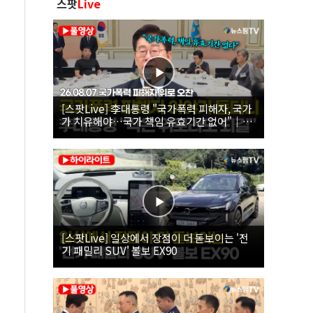
스팟
Live
[스팟Live] 李대통령 "국가폭력 피해자, 국가
가 치유해야…국가 책임 유효기간 없어"｜
26.08.07 국가폭력 피해자 위로 오찬
[스팟Live] 일상에서 장점이 더 돋보이는 '전
기 패밀리 SUV' 볼보 EX90