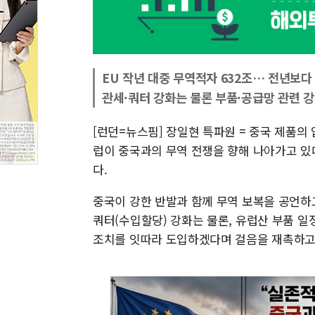
EU 작년 대중 무역적자 632조… 전년보다 
관세·쿼터 강화는 물론 부품·공급망 관련 강
[런던=뉴스핌] 장일현 특파원 = 중국 제품의
럽이 중국과의 무역 전쟁을 향해 나아가고 있다
다.
중국이 강한 반발과 함께 무역 보복을 공언하
쿼터(수입할당) 강화는 물론, 유럽산 부품 일정
조치를 잇따라 도입하겠다며 걸음을 재촉하고