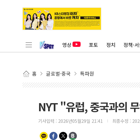
영상
포토
정치
정책·서
홈
글로벌·중국
특파원
NYT "유럽, 중국과의 
기사입력 :
2026년05월29일 21:41
최종수정 :
20