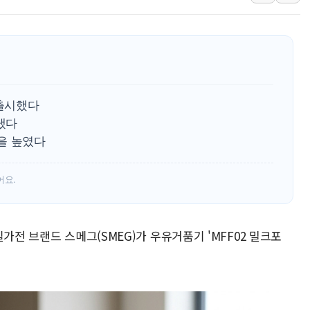
10월 보완수사권 폐지·공소청 출범…피해자들 '범죄 사각
한상협, 업계 개인정보 보안 새판 짠다…'자율규제단체' 
민주당, 오늘 제주·인천 경선 발표...김민석 '재역전' vs 정
뉴욕증시, 고용 쇼크에 금리 인상 우려 후퇴…S&P500 
트럼프, 쿡 연준 이사 해임 재추진…"26일까지 의혹 소명"
 출시했다
유럽증시, 美 고용 예상 밖 부진에 연준 금리 인상 가능성 
냈다
을 높였다
미 연준 매파 기세 꺾이나…고용 감소에 9월 동결 전망 우
[종합] 이슬람 수니파 3국, '공동방위협정' 체결… 이스라
어요.
트럼프, 백신·자폐증 행정명령 검토…"이르면 다음 주"
가전 브랜드 스메그(SMEG)가 우유거품기 'MFF02 밀크포