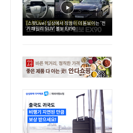
[스팟Live] 일상에서 장점이 더 돋보이는 '전
기 패밀리 SUV' 볼보 EX90