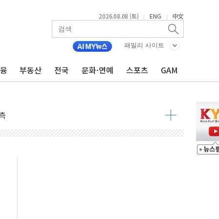
2026.08.08 (토)
ENG
中文
|
|
패밀리 사이트
금융
부동산
전국
문화·연예
스포츠
GAM
 구조
관측
 발효
8도 넘으면 중단
해소될 듯
것"