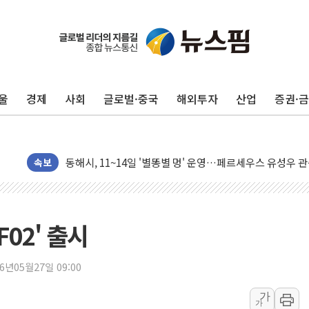
울
경제
사회
글로벌·중국
해외투자
산업
증권·
中 전방위 아파트 부양, 수도 베이징도 부동산 규제 철폐
인제 용대리 계곡서 수위 상승으로 피서객 7명 고립…전원
동해시, 11~14일 '별똥별 멍' 운영…페르세우스 유성우 
강원 중·남부 동해안 시간당 50mm 이상 폭우…호우경보
속보
청양 밭에서 일하던 90대 숨져…온열질환 여부 조사
폭염에 車 운전면허 기능시험 오전 집중 편성…체감온도 3
李대통령, 'ISA·주가누르기 방지법' 전면 재검토 지시
02' 출시
'호우 특보' 경북 울진 시간당 20~30mm 강한 비...가뭄 
주말 무더위·열대야 지속…내륙 곳곳 소나기
26년05월27일 09:00
오세훈 "용산공원 주택 검토, 민주당 스스로 원칙 뒤집는 
가
가
충북 주말 무더위 지속…청주·진천 35도, 곳곳 소나기