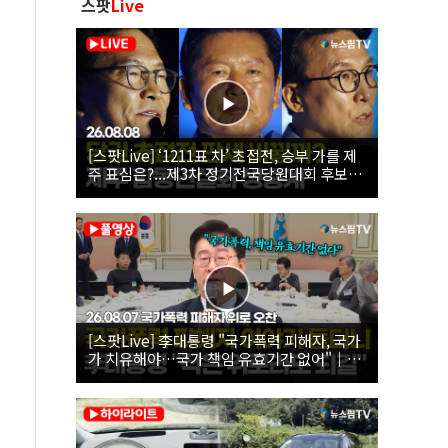
스팟
Live
[스팟Live] ‘1211표 차’ 초접전, 승부 가를 제
주 표심은?...제3차 정기전국당원대회 후보자
제주 합동연설회 생중계 | 26.08.08
[스팟Live] 李대통령 "국가폭력 피해자, 국가
가 치유해야…국가 책임 유효기간 없어"｜
26.08.07 국가폭력 피해자 위로 오찬