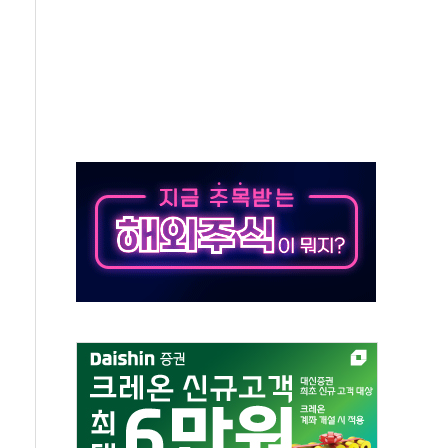
지대' 우려
타진
청래 '격차 확대'
최고치
 요구
낮아지며 상승… STOXX 600 지수는 나흘 연속 최고치
세
엘·이란 위협에 맞설 자체 억지력 강화