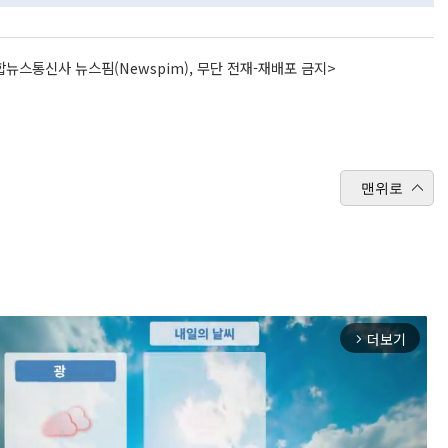
뉴스통신사 뉴스핌(Newspim), 무단 전재-재배포 금지>
맨위로
더보기
arrow_forward_ios