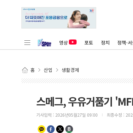
영상
포토
정치
정책·서
홈
산업
생활경제
스메그, 우유거품기 'MFF
기사입력 :
2026년05월27일 09:00
최종수정 :
20