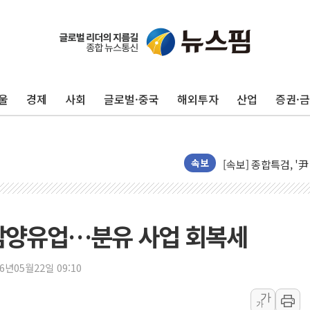
울
경제
사회
글로벌·중국
해외투자
산업
증권·
장동혁 "규제와 대출
AI에 승부 건 네이버
[속보] 종합특검, '
속보
日, 4~6월 105조원 
오렌지플래닛 창업재
경찰, '300억대 사
 남양유업…분유 사업 회복세
[속보] '해병 순직 
경찰, '강북구 오피스
26년05월22일 09:10
전국 그늘막 4만개 육
가
가
"취약계층에 더 가혹