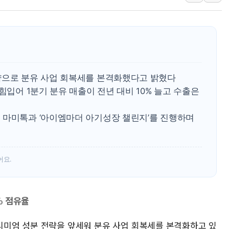
美·日 환율공조에 유럽
구리값 사상 최고치…
에어프레미아, 호치민 
티엠씨, 220억원 규
[특징주] 2차전지주
략으로 분유 사업 회복세를 본격화했다고 밝혔다
디티앤씨알오, 고려대
힘입어 1분기 분유 매출이 전년 대비 10% 늘고 수출은
中企 졸업해도 세제혜택
 마미톡과 ‘아이엠마더 아기성장 챌린지’를 진행하며
[특징주] 엘앤에프, 
[글로벌 마켓 리포트 
[인사] 기획예산처
어요.
% 점유율
프리미엄 성분 전략을 앞세워 분유 사업 회복세를 본격화하고 있