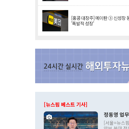
[홍콩 대장주] 메이퇀 ③ 신성장
'폭발적 성장'
[뉴스핌 베스트 기사]
정동영 업무
[서울=뉴스핌
안보 분야 정