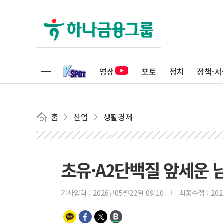
영상
포토
정치
정책·서
홈
산업
생활경제
초유·A2단백질 앞세운
기사입력 :
2026년05월22일 09:10
최종수정 :
20