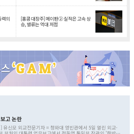
 동력의
[홍콩 대장주] 메이퇀② 실적은 고속 상
승, 밸류는 역대 저점
보고 논란
] 유신모 외교전문기자 = 청와대 영빈관에서 5일 열린 외교·
부 부처의 대통령 업무보고에서 정동영 통일부 장관의 '한반도