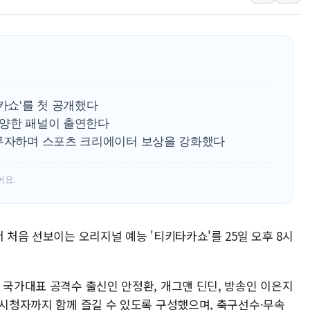
인천 선재도 갯벌서 해루
인천서 말다툼 중 어머니
'화합' 꺼낸 김민석에
李대통령, ISA 개편 
동해중부 전 해상 풍랑
타카쇼'를 첫 공개했다
연일 폭염에 온열질환 
다양한 패널이 출연한다
 투자하며 스포츠 크리에이터 보상을 강화했다
中 전방위 아파트 부양
인제 용대리 계곡서 수
어요.
동해시, 11~14일 '
강원 중·남부 동해안 
청양 밭에서 일하던 9
 처음 선보이는 오리지널 예능 '티키타카쇼'를 25일 오후 8시
폭염에 車 운전면허 기
 국가대표 공격수 출신인 안정환, 개그맨 딘딘, 방송인 이은지
 시청자까지 함께 즐길 수 있도록 구성했으며, 축구선수·무속