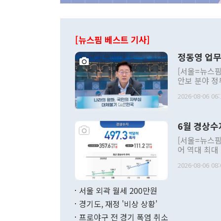
[뉴스핌 베스트 기사]
정동영 업무
[서울=뉴스핌
안보 분야 정
평화공존 발전
2026-08-06 06:
발언 중에는 
언한 것이 있
령은 공개적으
6월 경상수
주의적 희망에
관의 대북 정
[서울=뉴스핌
관 부처 장관
어 역대 최대
관의 무리한 
출 호조로 월
다. [정동영 통일부 장관이 지난달 23일 오후 서울 종로구 정부서울청사에
2026-08-06 08:
료=한국은행] 한국은행이 6일 발표한 '2026년 6월 국제수지(잠정)'에
서 취임 1주년 
면 지난 6월
부 장관 권한
1000만달러
서울 외곽 월세 200만원
발전 구상'을
이에 따라 올
적 갈등 해결
경기도, 재정 '비상 상황'
했다. 경상수
결과 혐오의 
9000만달러
프로야구 전 경기 폭염 취소