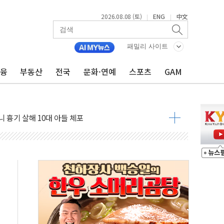
2026.08.08 (토)
ENG
中文
|
|
패밀리 사이트
금융
부동산
전국
문화·연예
스포츠
GAM
(8.10~8.14)
만지작…공습 한계·탄약 부족 현실화
 최대 50㎜ 폭우…강원 동해안 강한 비 어어져
…60대 환경미화원 수거차에 치여 사망
흉기 난동…60대 남성 2명 숨져
손해 보는 일 없게"…'결혼 페널티' 22개 과제 손본다
서 모터보트 전복…1명 사망·1명 실종
자 기림의 날 참석..."국제적 시민 연대로 목소리 내야"