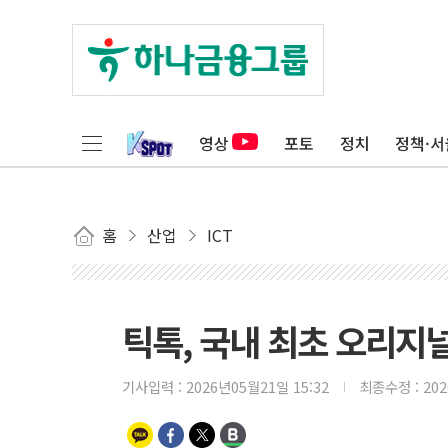
영상
포토
정치
정책·서
홈
산업
ICT
틱톡, 국내 최초 오리지널
기사입력 :
2026년05월21일 15:32
최종수정 :
20