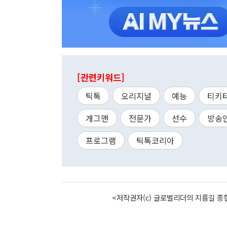
[관련키워드]
틱톡
오리지널
예능
티키
개그맨
전문가
선수
방송
프로그램
틱톡코리아
<저작권자(c) 글로벌리더의 지름길 종합