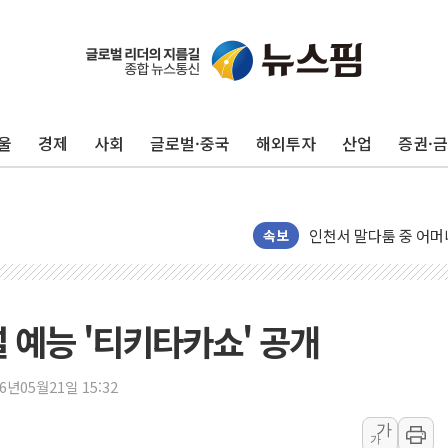
울
경제
사회
글로벌·중국
해외투자
산업
증권·
이번주 국내 주요 금융일정
속보
美, 이란전 출구전략 
강릉·동해·삼척 시간당
폐기물 수거하다 참변
 예능 '티키타카쇼' 공개
서울 중랑구 주택가서 
李대통령 "결혼 때문에 
26년05월21일 15:32
여수 오동도 인근 해상
가
가
추미애, '위안부' 피해