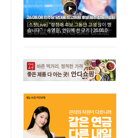
[스팟Live] “정청래 후보 그동안 고생 많이 했
습니다”…송영길, 연임에 선 긋기 | 26.08.08
더불어민주당 당대표·최고위원 후보 제주 합
동연설회