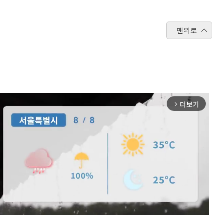
맨위로
더보기
arrow_forward_ios