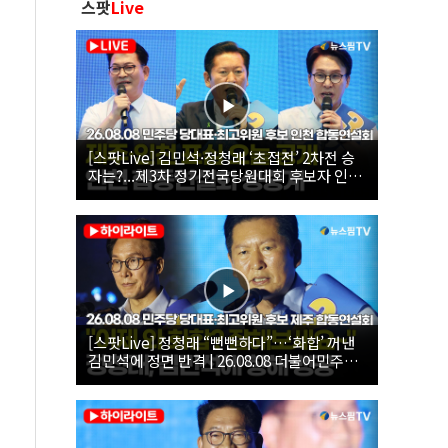
스팟
Live
[스팟Live] 김민석·정청래 ‘초접전’ 2차전 승
자는?...제3차 정기전국당원대회 후보자 인천
합동연설회 생중계 | 26.08.08
[스팟Live] 정청래 “뻔뻔하다”…‘화합’ 꺼낸
김민석에 정면 반격 | 26.08.08 더불어민주당
당대표·최고위원 후보 제주 합동연설회