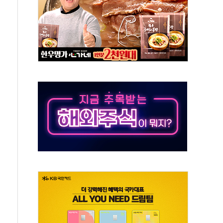
질 중 실종 60대 나흘만에 숨진 채 발견
 흉기 살해 10대 아들 체포
 '뻔뻔' 받아친 정청래…제주 연설서 신경전 고조
재검토 지시…與 "적극 환영"·野 "졸속 국정"
주의보…10일까지 최대 3.5m 높은 물결
사망 23명…정부, 비상대응기구 가동
, 수도 베이징도 부동산 규제 철폐
위 상승으로 피서객 7명 고립…전원 구조
별똥별 멍' 운영…페르세우스 유성우 관측
시간당 50mm 이상 폭우…호우경보 발효
0대 숨져…온열질환 여부 조사
능시험 오전 집중 편성…체감온도 38도 넘으면 중단