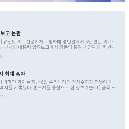
보고 논란
] 유신모 외교전문기자 = 청와대 영빈관에서 5일 열린 외교·
부 부처의 대통령 업무보고에서 정동영 통일부 장관의 '한반도
 구상'과 업무보고 발언이 논란을 빚고 있다. 이날 정 장관의
10
정부 내 조율을 거치지 않은 사안을 정책으로 추진하겠다고 공
는가 하면 사실 관계에 맞지 않은 설명도 있었다. 이재명 대통
로 신중을 기해 달라고 경고했고, 조현 외교부 장관은 '이상
지 최대 흑자
 근거한 비현실적 구상'이라는 비판을 내놨다. 그동안 정 장
책 관련 발언이 물의를 빚은 적은 여러 번 있지만 대통령과 유
] 박가연 기자 = 지난 6월 우리나라의 경상수지가 전월에 이
이 공개적으로 부정적 입장을 표명한 것은 이례적이다. 정 장
 흑자를 기록했다. 반도체를 중심으로 한 정보기술(IT) 품목 수
대북 접근법과 월권을 제어해야 한다는 목소리도 높아지고 있
간 상품수출이 처음으로 1000억달러를 넘어선 영향이다. [자
00
 따르
기자간담회를 하고 있다. [사진=통일부] 2026.07.23 ◆통일
 경상수지는 497억3000만달러 흑자로 집계됐다. 전월(386억
 넘어선 주장 정 장관은 이날 업무보고에서 '한반도 평화공존
)에 이어 두 달 연속 월간 기준 역대 최대 기록을 갈아치웠다.
 설명하면서 이재명 정부 2년차 핵심 과제로 상호 존중·평화
해 상반기 누적 경상수지 흑자는 1910억1000만달러를 기록
·핵 없는 한반도 등 3대 기본 방향을 제시했다. 정 장관은 "대
지 흑자를 견인한 것은 상품수지다. 6월 상품수지는 478억
언어는 멈춰야 한다"면서 주적 용어 대체를 주장했다. 지난 25
 흑자를 기록하며 전월에 이어 역대 최대를 다시 썼다. 국제수