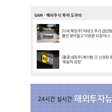
GAM
- 해외주식 투자 도우미
[미국 특징주] 빅테크 주가 급반등..
불안 잦아들고 낙관론 되살아나
[홍콩 대장주] 메이퇀 ③ 신성장
'폭발적 성장'