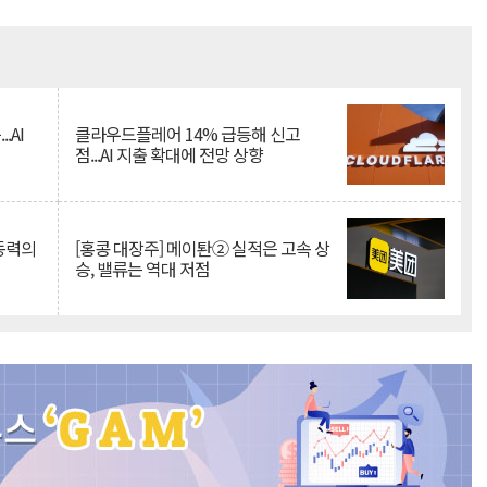
Mute
.AI
클라우드플레어 14% 급등해 신고
점...AI 지출 확대에 전망 상향
 동력의
[홍콩 대장주] 메이퇀② 실적은 고속 상
승, 밸류는 역대 저점