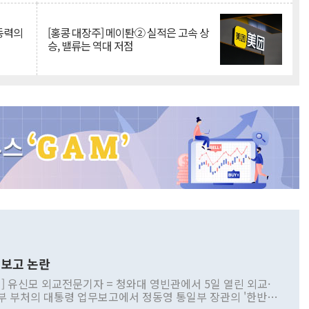
 동력의
[홍콩 대장주] 메이퇀② 실적은 고속 상
승, 밸류는 역대 저점
보고 논란
] 유신모 외교전문기자 = 청와대 영빈관에서 5일 열린 외교·
부 부처의 대통령 업무보고에서 정동영 통일부 장관의 '한반도