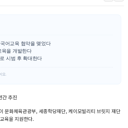
뉴욕증시 프리뷰, 美 고용 쇼크에 금리 인상 우려 후퇴…나
[종합] 美 7월 고용 2만3000명 감소 '쇼크'…9월 금리 인
[사진] 이슬람 수니파 3개국, 공동방위협정 체결
뉴욕증시 개장 전 특징주...아틀라시안·클라우드플레어
보훈부, 미 DPAA와 MOU… "6·25 미군 실종자 7359명
한국어교육 협약을 맺었다
트럼프 "금리 내려야"…파월 때와 달리 워시엔 톤 낮춰
 교육을 개발한다
으로 시범 후 확대한다
특정 정치인 측근 포항시 정책특보 내정설...포항시 '시끌'
李 "해남 태양광, 대한민국 다음 100년 밑거름…수도권 집
어요.
李 대통령, '6시간 마라톤 부동산 2차 회의' 주재… "전폭
트럼프, 中 겨냥 폴리실리콘 관세 15% 부과…美 태양광주
[사진] 빈살만과 에르도안의 만남
년간 추진
이란와이어 "이란 최고지도자 위독…곧 사망해도 놀랍지 
이 문화체육관광부, 세종학당재단, 케이모빌리티 브릿지 재단
 교육을 지원한다.