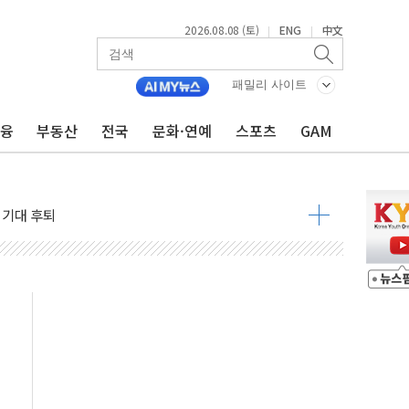
2026.08.08 (토)
ENG
中文
|
|
패밀리 사이트
금융
부동산
전국
문화·연예
스포츠
GAM
낮아지며 상승… STOXX 600 지수는 나흘 연속 최고치
세
엘·이란 위협에 맞설 자체 억지력 강화
동
톱'… 美 해상봉쇄 영향
각
체주 '활짝'