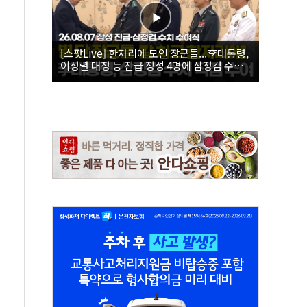
[스팟Live] 한자리에 모인 장군들...李대통령,
이상렬 대장 등 진급 장성 4명에 삼정검 수치
직접 수여｜26.08.07 장성 진급·삼정검 수치
수여식