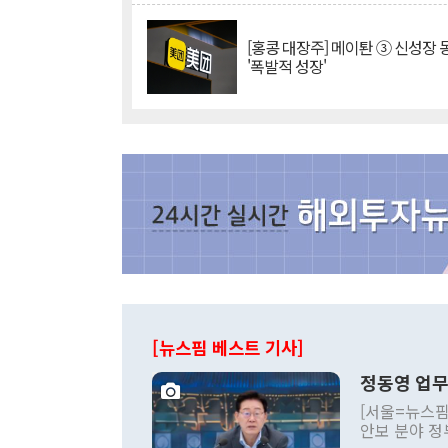
[홍콩 대장주] 메이퇀 ③ 신성장
'폭발적 성장'
[뉴스핌 베스트 기사]
정동영 업무
[서울=뉴스핌
안보 분야 정