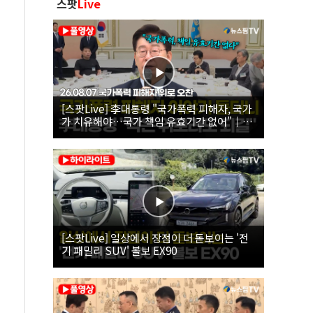
스팟
Live
[스팟Live] 李대통령 "국가폭력 피해자, 국가
가 치유해야…국가 책임 유효기간 없어"｜
26.08.07 국가폭력 피해자 위로 오찬
[스팟Live] 일상에서 장점이 더 돋보이는 '전
기 패밀리 SUV' 볼보 EX90