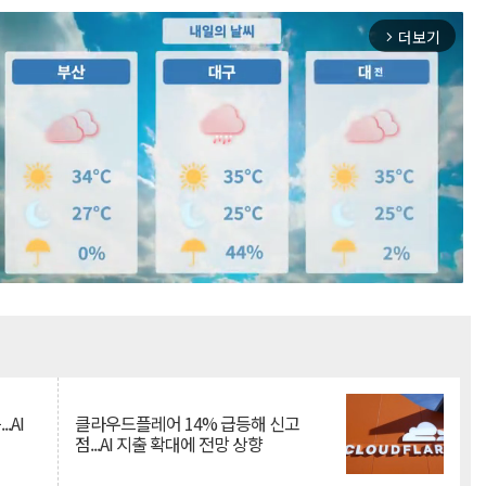
더보기
arrow_forward_ios
Mute
.AI
클라우드플레어 14% 급등해 신고
점...AI 지출 확대에 전망 상향