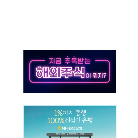
스닥 선물 1%대 상승
상 기대 후퇴
·태양광주↑ VS 트레이드데스크·웬디스↓
 끝까지 찾겠다"
중 완화 전환점"
적 공급 확대·속도전 총력"
 급등
않아"