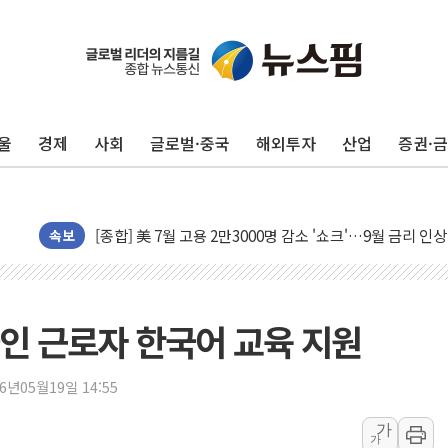
울
경제
사회
글로벌·중국
해외투자
산업
증권·
유럽증시, 美 고용 예상 밖 부진에 연준 금리 인상 가능성 
속보
미 연준 매파 기세 꺾이나…고용 감소에 9월 동결 전망 우
[종합] 이슬람 수니파 3국, '공동방위협정' 체결… 이스라
트럼프, 백신·자폐증 행정명령 검토…"이르면 다음 주"
인 근로자 한국어 교육 지원
美 항소법원, 백악관 무도회장 공사 중단 명령…트럼프 제
이란 핵심 원유 수출항 '하르그섬', 최근 1주일 이상 '올스
26년05월19일 14:55
美 고용 쇼크에 엔화 장중 급등…시장은 "또 개입했나" 촉
가
가
[AI MY 뉴스] 뉴욕 반도체주 프리뷰...美 고용 쇼크에 반도