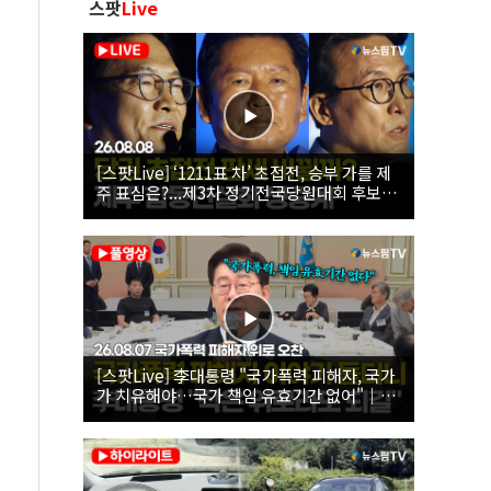
스팟
Live
[스팟Live] ‘1211표 차’ 초접전, 승부 가를 제
주 표심은?...제3차 정기전국당원대회 후보자
제주 합동연설회 생중계 | 26.08.08
[스팟Live] 李대통령 "국가폭력 피해자, 국가
가 치유해야…국가 책임 유효기간 없어"｜
26.08.07 국가폭력 피해자 위로 오찬