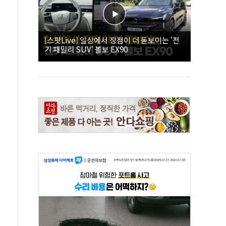
[스팟Live] 일상에서 장점이 더 돋보이는 '전
기 패밀리 SUV' 볼보 EX90