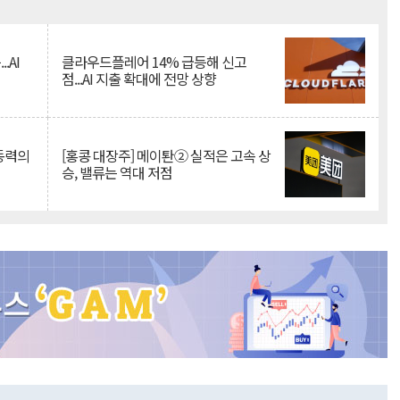
Mute
.AI
클라우드플레어 14% 급등해 신고
점...AI 지출 확대에 전망 상향
 동력의
[홍콩 대장주] 메이퇀② 실적은 고속 상
승, 밸류는 역대 저점