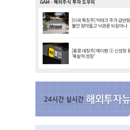
GAM
- 해외주식 투자 도우미
[미국 특징주] 빅테크 주가 급반등..
불안 잦아들고 낙관론 되살아나
[홍콩 대장주] 메이퇀 ③ 신성장
'폭발적 성장'