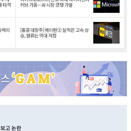
에 타격
허브 가동…AI 시장 경쟁 가열
 동력의
[홍콩 대장주] 메이퇀② 실적은 고속 상
승, 밸류는 역대 저점
보고 논란