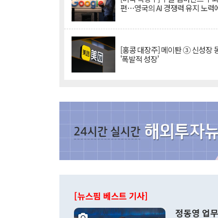
편…영국의 AI 경쟁력 유지 노력
[홍콩 대장주] 메이퇀 ③ 신성장
'폭발적 성장'
[뉴스핌 베스트 기사]
정동영 업무