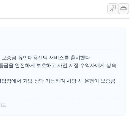
가
해군 1함대 창설 80주년…지역과 함께
가
[3보] 북, 원산서 동해로 단거리 탄도
우크라 드론 전술, 중남미 콜롬비아에
동해해경, 독도 해상서 부유물 감긴 
주한미군 "오산기지 누출, 백린 아닌 
구미 폐염산처리업체서 불 2시간30여
스 보증금 유언대용신탁 서비스를 출시했다
증금을 안전하게 보호하고 사전 지정 수익자에게 상속
영업점에서 가입 상담 가능하며 사망 시 은행이 보증금
어요.