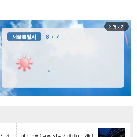
더보기
arrow_forward_ios
Mute
뇌부 개
마이크로소프트, 인도 최대 데이터센터