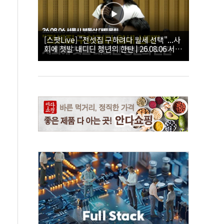
[스팟Live] "전셋집 구하려다 월세 선택"...사
회에 첫발 내디딘 청년의 한탄 | 26.08.06 서울
시 부동산 대토론회