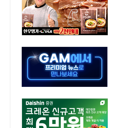
하는 '선봉'의 대민 봉사
미사일 1발 발사… 올해 10번째·42일 만 도발
 새 안보 위기… 반군·마약카르텔이 습득해 전투 활용
어선 구조
무해한 표면 부식 물질"
분만에 진화...외국인 노동자 숨져