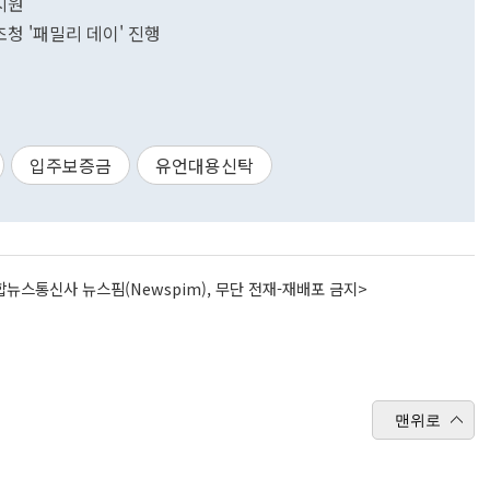
 지원
초청 '패밀리 데이' 진행
입주보증금
유언대용신탁
뉴스통신사 뉴스핌(Newspim), 무단 전재-재배포 금지>
맨위로