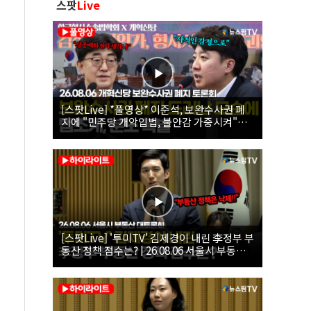
스팟
Live
[스팟Live] *풀영상* 이준석, 보완수사권 폐
지에 "민주당 개악입법, 불안감 가중시켜"｜
26.08.06 개혁신당 보완수사권 폐지 토론회
[스팟Live] '투미TV' 김제경이 내린 李정부 부
동산 정책 점수는? | 26.08.06 서울시 부동산
대토론회