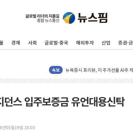
유럽증시, 견조한 실적 소화하며 대부분
리투아니아 국방 "러, 우크라 드론으로
구광모, 내주 실리콘밸리서 젠슨 황 
울
경제
사회
글로벌·중국
해외투자
산업
증권·
뉴욕증시 개장 전 특징주...모더나
김정관 장관 "영업이익 N% 성과급
뉴욕증시 프리뷰, 미 주가선물 AI주
청와대, 북한 단거리 탄도미사일 발사
속보
금값 7주 만에 최고…美 고용 둔화·
[인도증시] 중동 긴장 완화에 실적 호
러, 1인칭시점 드론으로 우크라 민간
레지던스 입주보증금 유언대용신탁
[베트남 증시] 지수 하락 속 'DGC
'월가의 황제' 다이먼 "금융시장 레
양주 섬유염색공장서 화재 1명 중상…
26년05월19일 16:03
김정관 산업부 장관 "주 52시간 손봐