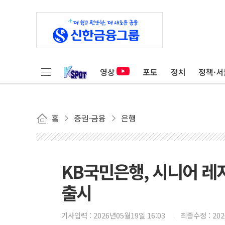
영상
포토
정치
정책·서
홈
증권·금융
은행
KB국민은행, 시니어 
출시
기사입력 :
2026년05월19일 16:03
최종수정 :
20