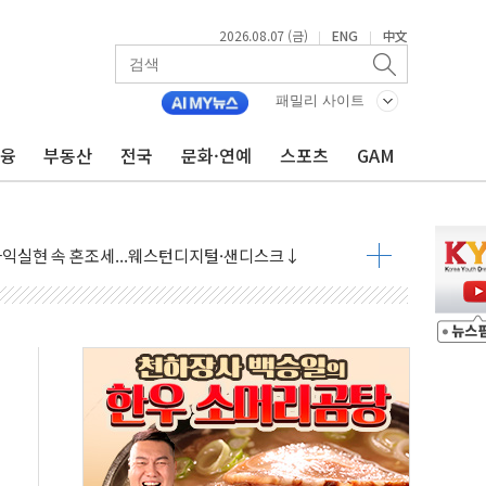
2026.08.07 (금)
ENG
中文
|
|
 상승… "2분기 기업 순이익 21% 증가" 전망
 나토 회원국 공격 검토… 거짓 깃발 작전"
패밀리 사이트
재회…로봇·AI 데이터센터·모빌리티 구체화
금융
부동산
전국
문화·연예
스포츠
GAM
·아이온큐·도어대시↑ VS 샌디스크·피그마·앱러빈↓
 반대…상법·자본시장법 개정 논의"
 차익실현 속 혼조세...웨스턴디지털·샌디스크↓
에 긴급 안보 점검회의
호르무즈 재개방 기대에 강세
조까지, 상승...호실적 보고 기업 상승세 뚜렷
인 '사파리' 공격… 시민들 공포감 극대화 전략
' 임시 주총 기대감에 홀로 상한가…마진 잔액은 사상 최고
버리지 위험수위…숨은 차입이 더 큰 변수"
대응 1단계 진압 중
야, 경쟁상대 中과 비교해야"