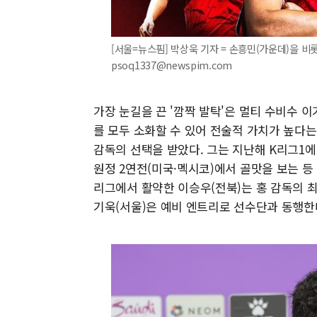
[서울=뉴스핌] 박상욱 기자 = 손흥민(가운데)을 비롯한
psoq1337@newspim.com
가장 눈길을 끈 '깜짝 발탁'은 멀티 수비수 
를 모두 소화할 수 있어 전술적 가치가 높다는
감독의 선택을 받았다. 그는 지난해 K리그1에
원정 2연전(미국·멕시코)에서 골맛을 보는 등
리그에서 활약한 이승우(전북)는 홍 감독의 최
기욱(서울)은 예비 엔트리로 선수단과 동행한