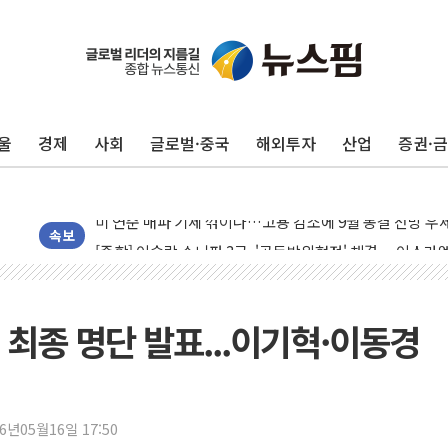
민주, 오늘 제주·인천 경선 결과 발표...'김민석 재역전 vs
한상협, 업계 개인정보 보안 새판 짠다…'자율규제단체' 
뉴욕증시, 고용 쇼크에 금리 인상 우려 후퇴…S&P500 
울
경제
사회
글로벌·중국
해외투자
산업
증권·
트럼프, 쿡 연준 이사 해임 재추진…"26일까지 의혹 소명"
유럽증시, 美 고용 예상 밖 부진에 연준 금리 인상 가능성 
미 연준 매파 기세 꺾이나…고용 감소에 9월 동결 전망 우
[종합] 이슬람 수니파 3국, '공동방위협정' 체결… 이스라
속보
트럼프, 백신·자폐증 행정명령 검토…"이르면 다음 주"
美 항소법원, 백악관 무도회장 공사 중단 명령…트럼프 제
이란 핵심 원유 수출항 '하르그섬', 최근 1주일 이상 '올스
최종 명단 발표...이기혁·이동경
美 고용 쇼크에 엔화 장중 급등…시장은 "또 개입했나" 촉
[AI MY 뉴스] 뉴욕 반도체주 프리뷰...美 고용 쇼크에 반도
뉴욕증시 프리뷰, 美 고용 쇼크에 금리 인상 우려 후퇴…나
26년05월16일 17:50
[종합] 美 7월 고용 2만3000명 감소 '쇼크'…9월 금리 인