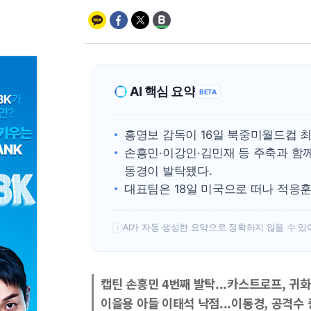
AI 핵심 요약
BETA
홍명보 감독이 16일 북중미월드컵 최
손흥민·이강인·김민재 등 주축과 함
동경이 발탁됐다.
대표팀은 18일 미국으로 떠나 적응훈
AI가 자동 생성한 요약으로 정확하지 않을 수 있
!
캡틴 손흥민 4번째 발탁...카스트로프, 귀화
이을용 아들 이태석 낙점...이동경, 공격수