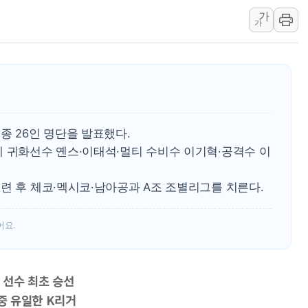
가
[사진] 이슬람 수니파 3개국, 공동방위협정 체결
가
뉴욕증시 개장 전 특징주...아틀라시안·클라우드플레어
보훈부, 미 DPAA와 MOU… "6·25 미군 실종자 7359명
트럼프 "금리 내려야"…파월 때와 달리 워시엔 톤 낮춰
특정 정치인 측근 포항시 정책특보 내정설...포항시 '시끌'
李 "해남 태양광, 대한민국 다음 100년 밑거름…수도권 집
종 26인 명단을 발표했다.
께 귀화선수 옌스·이태석·멀티 수비수 이기혁·공격수 이
련 후 체코·멕시코·남아공과 A조 조별리그를 치른다.
어요.
 선수 최초 승선
 중 유일한 K리거