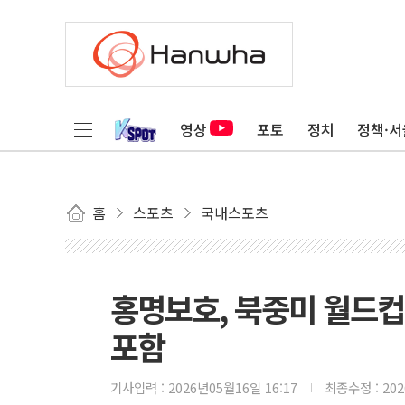
영상
포토
정치
정책·서
홈
스포츠
국내스포츠
홍명보호, 북중미 월드컵 
포함
기사입력 :
2026년05월16일 16:17
최종수정 :
20