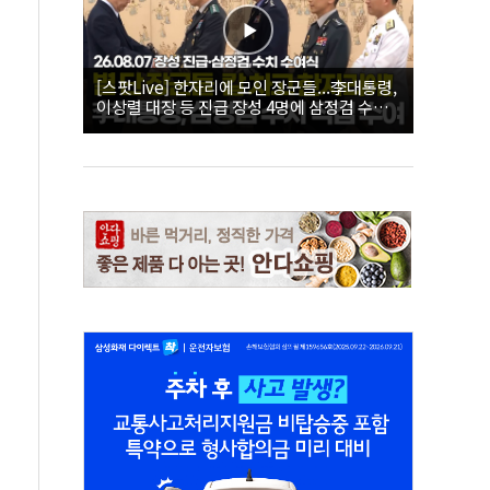
[스팟Live] 한자리에 모인 장군들...李대통령,
이상렬 대장 등 진급 장성 4명에 삼정검 수치
직접 수여｜26.08.07 장성 진급·삼정검 수치
수여식