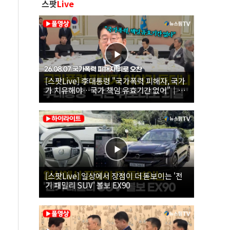
스팟
Live
[스팟Live] 李대통령 "국가폭력 피해자, 국가
가 치유해야…국가 책임 유효기간 없어"｜
26.08.07 국가폭력 피해자 위로 오찬
[스팟Live] 일상에서 장점이 더 돋보이는 '전
기 패밀리 SUV' 볼보 EX90