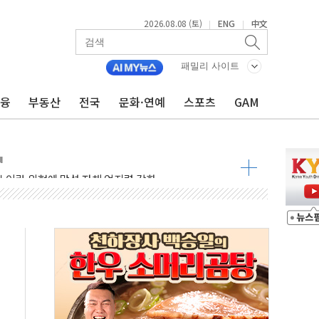
2026.08.08 (토)
ENG
中文
|
|
 정청래 격차 확대'
타진
패밀리 사이트
최고치
금융
부동산
전국
문화·연예
스포츠
GAM
 요구
낮아지며 상승… STOXX 600 지수는 나흘 연속 최고치
세
엘·이란 위협에 맞설 자체 억지력 강화
동
톱'… 美 해상봉쇄 영향
각
체주 '활짝'
스닥 선물 1%대 상승
상 기대 후퇴