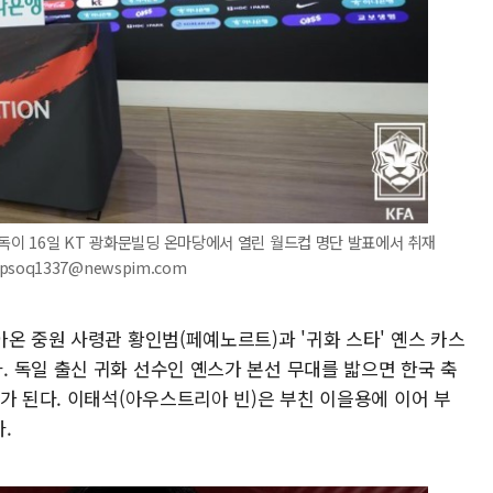
감독이 16일 KT 광화문빌딩 온마당에서 열린 월드컵 명단 발표에서 취재
 psoq1337@newspim.com
온 중원 사령관 황인범(페예노르트)과 '귀화 스타' 옌스 카스
 독일 출신 귀화 선수인 옌스가 본선 무대를 밟으면 한국 축
가 된다. 이태석(아우스트리아 빈)은 부친 이을용에 이어 부
.