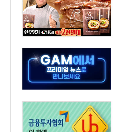
·태양광주↑ VS 트레이드데스크·웬디스↓
 끝까지 찾겠다"
중 완화 전환점"