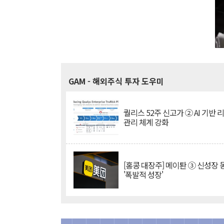
GAM
- 해외주식 투자 도우미
퀄리스 52주 신고가 ② AI 기반 
관리 체계 강화
[홍콩 대장주] 메이퇀 ③ 신성장
'폭발적 성장'