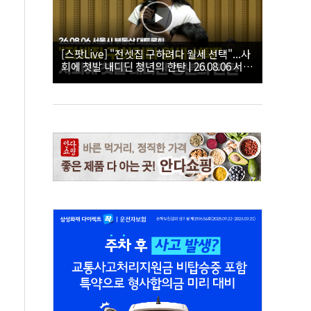
[스팟Live] "전셋집 구하려다 월세 선택"...사
회에 첫발 내디딘 청년의 한탄 | 26.08.06 서울
시 부동산 대토론회