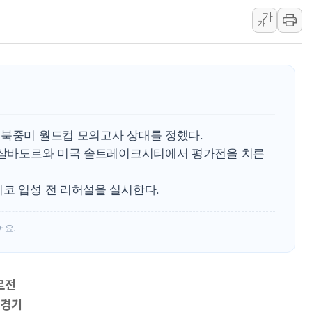
가
양주 섬유염색공장서 화재 1명 중상…
가
김정관 산업부 장관 "주 52시간 손봐
해군 1함대 창설 80주년…지역과 함께
[3보] 북, 원산서 동해로 단거리 탄도
우크라 드론 전술, 중남미 콜롬비아에
동해해경, 독도 해상서 부유물 감긴 
 북중미 월드컵 모의고사 상대를 정했다.
주한미군 "오산기지 누출, 백린 아닌 
 엘살바도르와 미국 솔트레이크시티에서 평가전을 치른
구미 폐염산처리업체서 불 2시간30여
해군과 함께하는 '불금전파, 송정' 시
시코 입성 전 리허설을 실시한다.
강원도 폭염특보 11일째…온열질환·가
어요.
르전
 경기