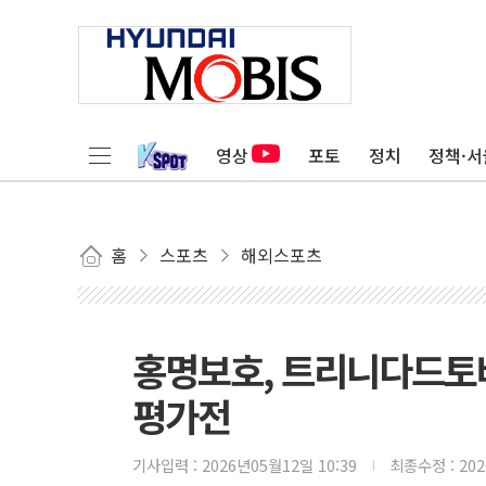
영상
포토
정치
정책·서
홈
스포츠
해외스포츠
홍명보호, 트리니다드토
평가전
기사입력 :
2026년05월12일 10:39
최종수정 :
20