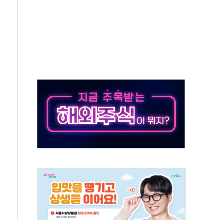
대응 1단계 진압 중
야, 경쟁상대 中과 비교해야"
하는 '선봉'의 대민 봉사
미사일 1발 발사… 올해 10번째·42일 만 도발
 새 안보 위기… 반군·마약카르텔이 습득해 전투 활용
어선 구조
무해한 표면 부식 물질"
분만에 진화...외국인 노동자 숨져
즌2
축 피해 최소화 '총력 대응'