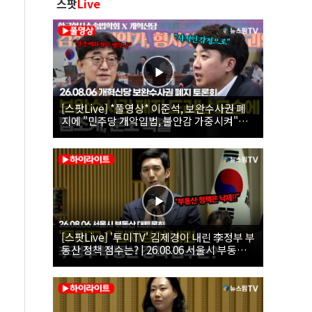
스팟
Live
[스팟Live] *풀영상* 이준석, 보완수사권 폐
지에 "민주당 개악입법, 불안감 가중시켜"｜
26.08.06 개혁신당 보완수사권 폐지 토론회
[스팟Live] '투미TV' 김제경이 내린 李정부 부
동산 정책 점수는? | 26.08.06 서울시 부동산
대토론회