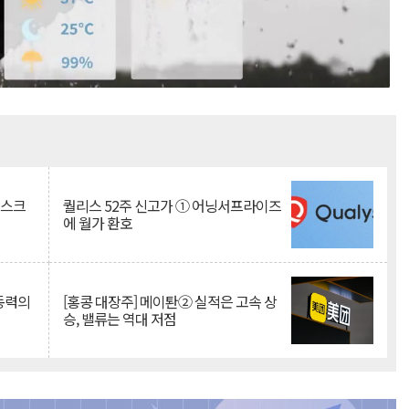
Mute
리스크
퀄리스 52주 신고가 ① 어닝서프라이즈
에 월가 환호
 동력의
[홍콩 대장주] 메이퇀② 실적은 고속 상
승, 밸류는 역대 저점