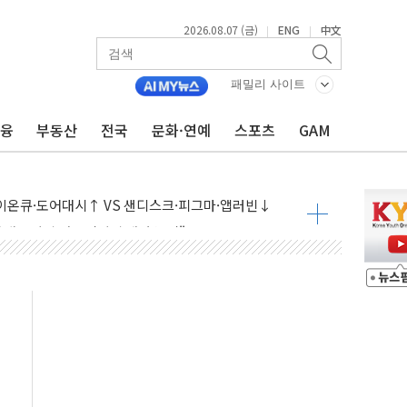
2026.08.07 (금)
ENG
中文
|
|
패밀리 사이트
금융
부동산
전국
문화·연예
스포츠
GAM
재회…로봇·AI 데이터센터·모빌리티 구체화
·아이온큐·도어대시↑ VS 샌디스크·피그마·앱러빈↓
 반대…상법·자본시장법 개정 논의"
 차익실현 속 혼조세...웨스턴디지털·샌디스크↓
에 긴급 안보 점검회의
호르무즈 재개방 기대에 강세
조까지, 상승...호실적 보고 기업 상승세 뚜렷
인 '사파리' 공격… 시민들 공포감 극대화 전략
' 임시 주총 기대감에 홀로 상한가…마진 잔액은 사상 최고
버리지 위험수위…숨은 차입이 더 큰 변수"