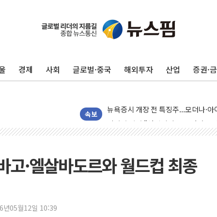
울
경제
사회
글로벌·중국
해외투자
산업
증권·
구광모, 내주 실리콘밸리서 젠슨 황 
뉴욕증시 개장 전 특징주...모더나
김정관 장관 "영업이익 N% 성과급
속보
뉴욕증시 프리뷰, 미 주가선물 AI주
청와대, 북한 단거리 탄도미사일 발사
금값 7주 만에 최고…美 고용 둔화·
바고·엘살바도르와 월드컵 최종
[인도증시] 중동 긴장 완화에 실적 호
러, 1인칭시점 드론으로 우크라 민간
[베트남 증시] 지수 하락 속 'DGC
26년05월12일 10:39
'월가의 황제' 다이먼 "금융시장 레