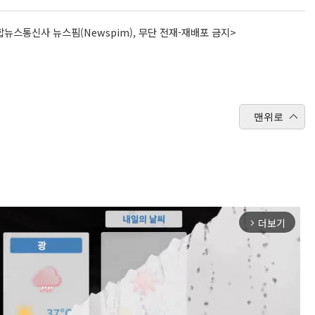
뉴스통신사 뉴스핌(Newspim), 무단 전재-재배포 금지>
맨위로
더보기
arrow_forward_ios