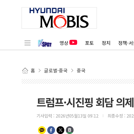
영상
포토
정치
정책·서
홈
글로벌·중국
중국
트럼프·시진핑 회담 의제..
기사입력 :
2026년05월13일 09:12
최종수정 :
20