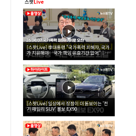
스팟
Live
[스팟Live] 李대통령 "국가폭력 피해자, 국가
가 치유해야…국가 책임 유효기간 없어"｜
26.08.07 국가폭력 피해자 위로 오찬
[스팟Live] 일상에서 장점이 더 돋보이는 '전
기 패밀리 SUV' 볼보 EX90