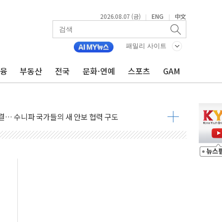
2026.08.07 (금)
ENG
中文
|
|
패밀리 사이트
금융
부동산
전국
문화·연예
스포츠
GAM
름…수도권 집중 완화 전환점"
주재… "전폭적 공급 확대·속도전 총력"
…美 태양광주 급등
도 놀랍지 않아"
태양광 착공…여의도 1.6배 규모
...금융주 낙폭 커
정책 아냐" 해명