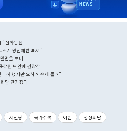
작" 신화통신
...초기 명단에선 빠져"
 면면을 보니
, 증강된 보안에 긴장감
만나려 했지만 오히려 수세 몰려"
핑 회담 판커졌다
시진핑
국가주석
이란
정상회담