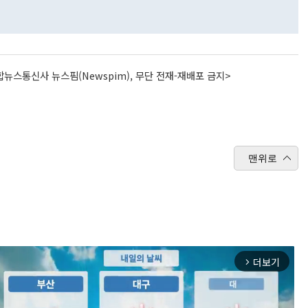
뉴스통신사 뉴스핌(Newspim), 무단 전재-재배포 금지>
맨위로
더보기
arrow_forward_ios