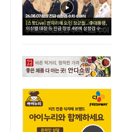
[스팟Live] 한자리에 모인 장군들...李대통령,
이상렬 대장 등 진급 장성 4명에 삼정검 수치
직접 수여｜26.08.07 장성 진급·삼정검 수치
수여식