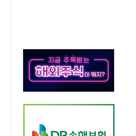
~9일 최대 100mm 호우
결… 수니파 국가들의 새 안보 협력 구도
비온 59㎡ 18억원대
-서울시 '정책 엇박자'
생애최초만 경쟁 치열
래·ETF 매수에도 고유가·금리·입법 지연 '삼중 부담'
...석유·가스주 올랐지만 빈그룹이 상쇄
총수요 104.3GW 기록
 위기 고조되는 또 다른 중동 화약고
름나기 [뉴스핌 줌인]
 실시