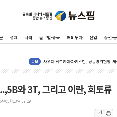
울
경제
사회
글로벌·중국
해외투자
산업
증권·
李 "해남 태양광, 대한민국 다음 100년 밑거
속보
李 대통령, '6시간 마라톤 부동산 2차 회의' 
트럼프, 中 겨냥 폴리실리콘 관세 15% 부과
[사진] 빈살만과 에르도안의 만남
,5B와 3T, 그리고 이란, 희토류
이란와이어 "이란 최고지도자 위독…곧 사망해
남동발전, 해남군에 국내 최대 규모 400MW 
26년05월13일 09:29
[인도증시] 중동 불안 속 유가 상승에 소폭 하락
가
가
황희 '폐버스 청년주택' SNS 글 역풍에 "정부