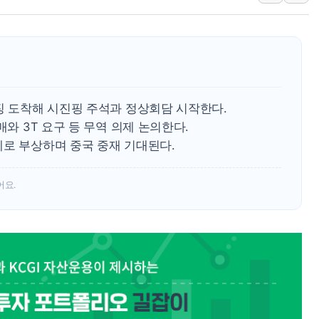
폭염 누그러지고 가뭄 숙지나...경북동해안권 8
사우디·튀르키예·파키스탄, '공동방위협정' 체
신길동 신축도 3.3㎡당 7250만원…써밋 클라
용산공원·그린벨트로 또 충돌…반복되는 국토부
[AI 부동산 투데이] 특공 전략도 '극과 극'…
징 도착해 시진핑 주석과 정상회담 시작한다.
[코인시황] 비트코인 6만4000달러대 횡보…고
매와 3T 요구 등 무역 의제 논의한다.
제로 부상하며 중국 중재 기대된다.
[베트남 증시] 유동성 부진 지속, 강보합 마감
'찜통더위'에 전력수요 역대 최고치 경신…한낮 
어요.
후티 반군, 예멘 정부군과 사우디 동시 공격…
42.5도 역대급 폭염…동물들도 특별식으로 여
경찰, 9월부터 '가족 사건' 못 맡는다…상피제
포스코홀딩스, 포스코인터·DX 지분 일부 매각