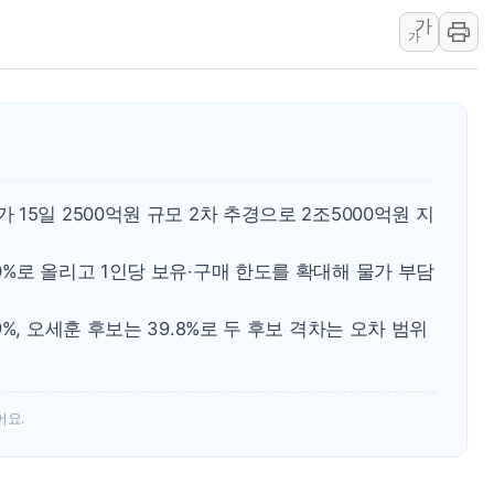
가
더본코리아 홍콩반점, '부산
가
LGU+, 국내 IDaaS 최초
환율 100원 빠지면 현대차 영
국내 최대 400MW 규모 해
카카오, 'AI 수익화' 내년
5일 2500억원 규모 2차 추경으로 2조5000억원 지
경찰, '홍명보 감독 선임 의
삼성전자, FMS 2026서 차
%로 올리고 1인당 보유·구매 한도를 확대해 물가 부담
LX하우시스 "역대급 폭염에
일 안 하고 '초과근무 수당'
%, 오세훈 후보는 39.8%로 두 후보 격차는 오차 범위
어요.