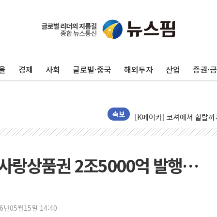
울
경제
사회
글로벌·중국
해외투자
산업
증권·
펄어비스, 붉은사막 영상 콘
현대리바트, '2026 코리
[K메이커] 코셔에서 할랄까지
속보
[특징주] 비철금속 업종 1
흥국자산운용, 코스닥 성장주
외국인 돌아왔지만 …'삼전
지역사랑상품권 2조5000억 발행…
"월가 큰손들을 털어라" 동
미래에셋자산운용 "변동성 커
반도체 대형주 급락에 코스
26년05월15일 14:40
카카오뱅크 '모임통장'의 락인