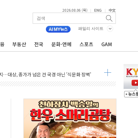
2026.08.06 (목)
ENG
中文
|
|
패밀리 사이트
금융
부동산
전국
문화·연예
스포츠
GAM
테스트 '비욘드 디 어비스' 수상작 발표
아빌드위크' 참가…리모델링 상담 제공
…대상, 종가가 넘은 건 국경 아닌 '식문화 장벽'
1% 급등…구리 가격 상승 전망 부각
 담은 채권혼합 펀드 2종 출시
·하이닉스'는 사고 급등주는 팔았다
시다발 해킹 공격...이번에도 이란 작품?
진 AI 반도체, 메모리 넘어 밸류체인 분산 투자해야"
피 4%↓…매도 사이드카 발동
 효과, '모임주' 이자 기여도 일반 2배