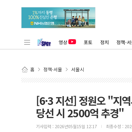
영상
포토
정치
정책·서
홈
정책·서울
서울시
[6·3 지선] 정원오 "
당선 시 2500억 추경"
기사입력 :
2026년05월15일 12:17
최종수정 :
20