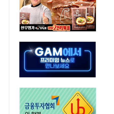
 돼지국밥짬뽕' 2주간 전국 한시 판매
ADT캡스, 매장 운영·보안 통합관리 앱 출시
 클라우드 보안인증 획득
업익 2.2조 증발...하반기 '환율 역풍' 우려
남 태양광발전 '첫삽'…남동발전, 재생에너지 '앞장'
 상반기부터 본격화
혹' 축구협회 압수수색
세대 AI 메모리 기술력 과시
 고단열 인테리어 관심 급증"
 챙긴 경찰관 2명 송치