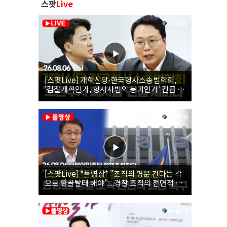
스팟
Live
[스팟Live] 개혁신당·한국형사소송법학회,
'검찰개혁인가, 형사사법의 붕괴인가' 긴급 세
미나｜26.08.06
[스팟Live] *풀영상* "조직의 명운 건다는 각
오로 환골탈태 해야"...경찰 조직의 전면적 쇄
신 촉구한 한병도 | 26.08.06 더불어민주당 정
책조정회의