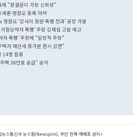
 의혹에 "판결문이 가장 신뢰성"
…오세훈·정원오 등록 마쳐
vs 정원오 '감사의 정원·폭행 전과' 공방 가열
외박 거절당하자 폭행' 주장 김재섭 고발 예고
당하자 폭행' 주장에 "일방적 주장"
1주택자 재산세 증가분 한시 감면"
장 14명 합류
공주택 36만호 공급" 공약
뉴스통신사 뉴스핌(Newspim), 무단 전재-재배포 금지>