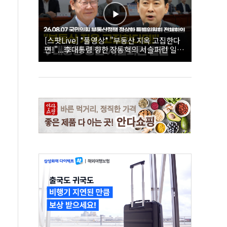
[스팟Live] *풀영상* "부동산 지옥 고집한다
면!"...李대통령 향한 장동혁의 서슬퍼런 일갈
| 26.08.07 국민의힘 부동산정책 정상화 특별
위원회 전체회의