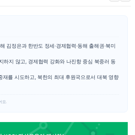
이성윤 '호남 민심은 주석
나경원 의원 "장기보유 1
李대통령, 규제합리화위 
한병도 "국민의힘, 말로만
금투협, ChatGPT로 투
북해 김정은과 한반도 정세·경제협력·동해 출해권·북미
박홍근 "국가재정시스템 
지지하지 않고, 경제협력 강화와 나진항 중심 북중러 동
 중재를 시도하고, 북한의 최대 후원국으로서 대북 영향
어요.