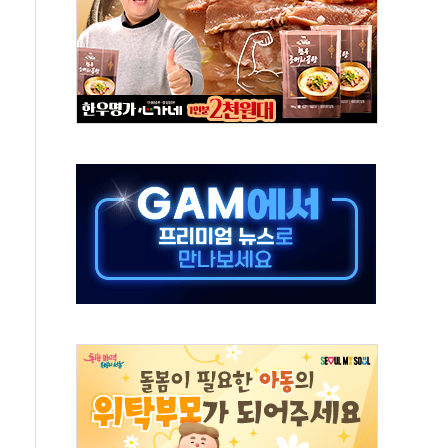
야청' 파장…친명계 "처절한 역사를 말장난으로" 비판
주택자 과도한 세금 부당"…소득세법 개정안 발의 예고
부위원장에 김태유·국립외교원장에 김흥규
 주택 공급…도시정비법·주택법 등 처리 협조하라"
자 웹리포트 만든다…AI 금융데이터 분석 과정 개설
안정성 한순간도 흔들려선 안돼"