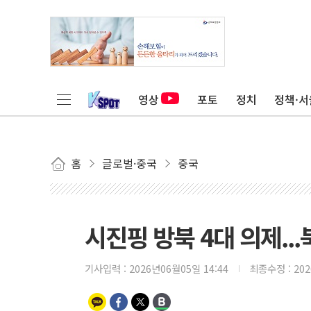
영상
포토
정치
정책·서
홈
글로벌·중국
중국
시진핑 방북 4대 의제..
기사입력 :
2026년06월05일 14:44
최종수정 :
20