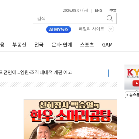
2026.08.07 (금)
ENG
中文
|
|
점화 조짐…한미 지배구조 다시 요동
익 4배 '껑충'…전부문 약진
패밀리 사이트
 강자' 다이소·시코르…뷰티 유통 지각변동 본격화
금융
부동산
전국
문화·연예
스포츠
GAM
두산퓨얼셀, SOFC에 사활
혜택 축소에 반발…"정책 신뢰 뒤집어"
표 전면에...임원·조직 대대적 개편 예고
페이스와 '누리호 5기분 엔진 구성품' 수주
당분간 1400원 초반대 등락"
 확보' 신용해 前교정본부장 불구속 기소
원, 테네시주 경선서 낙선
 사이드카·널뛰기에 개미들 '패닉'
 반도체 EPC 추가 수주
 자사주 취득
8.5% 증가... 해외 자회사가 이끈 '더블 성장'