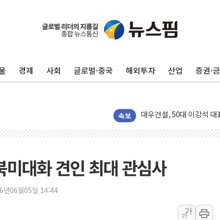
4자 연합 균열에 분쟁 재
금호석유화학, 2분기 영업
CJ올리브영 흔드는 '신흥
울
경제
사회
글로벌·중국
해외투자
산업
증권·
"PAFC만으론 어렵다"…
임대사업자, 등록임대 세제
대우건설, 50대 이강석 대
비츠로넥스텍, 한화에어로스
속보
1410원대 내려간 환율, "
종합특검, '계엄 수용공간
친트럼프 오글스 미 하원의
.북미대화 견인 최대 관심사
"주식이야 코인이야"…연속
에쓰씨엔지니어링, 큐니티와
26년06월05일 14:44
애드포러스, 30억원 규모
가
가
롯데웰푸드, 2분기 영업익 8