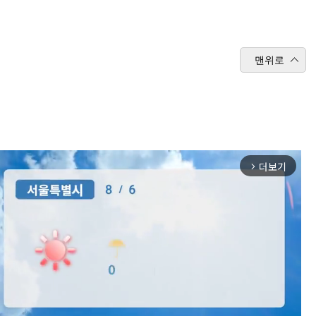
맨위로
더보기
arrow_forward_ios