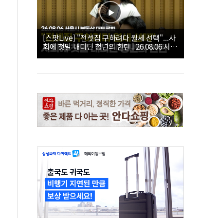
[스팟Live] "전셋집 구하려다 월세 선택"...사
회에 첫발 내디딘 청년의 한탄 | 26.08.06 서울
시 부동산 대토론회