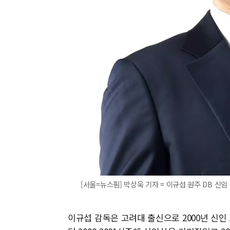
[서울=뉴스핌] 박상욱 기자 = 이규섭 원주 DB 신임 감독
이규섭 감독은 고려대 출신으로 2000년 신인