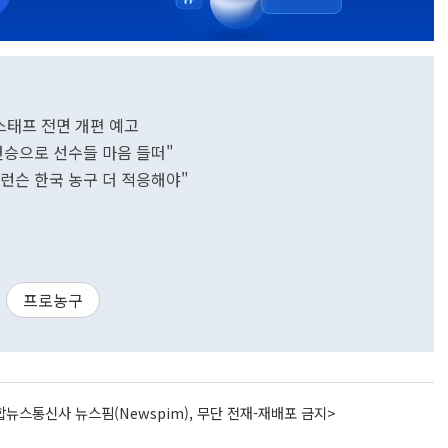
칭스태프 전면 개편 예고
 "연승으로 선수들 마음 들떠"
"엘런슨 한국 농구 더 적응해야"
프로농구
뉴스통신사 뉴스핌(Newspim), 무단 전재-재배포 금지>