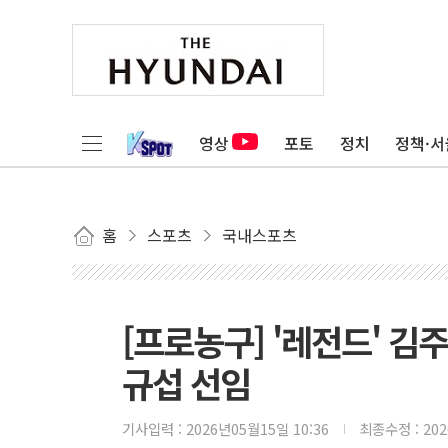
영상
포토
정치
정책·서
홈
스포츠
국내스포츠
[프로농구] '레전드' 김
규섭 선임
기사입력 :
2026년05월15일 10:36
최종수정 :
20