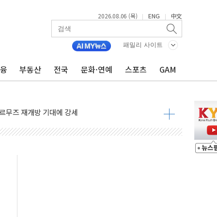
2026.08.06 (목)
ENG
中文
|
|
재회…로봇·AI 데이터센터·모빌리티 구체화
·아이온큐·도어대시↑ VS 샌디스크·피그마·앱러빈↓
패밀리 사이트
 반대…상법·자본시장법 개정 논의"
금융
부동산
전국
문화·연예
스포츠
GAM
 차익실현 속 혼조세...웨스턴디지털·샌디스크↓
에 긴급 안보 점검회의
호르무즈 재개방 기대에 강세
조까지, 상승...호실적 보고 기업 상승세 뚜렷
인 '사파리' 공격… 시민들 공포감 극대화 전략
' 임시 주총 기대감에 홀로 상한가…마진 잔액은 사상 최고
버리지 위험수위…숨은 차입이 더 큰 변수"
대응 1단계 진압 중
야, 경쟁상대 中과 비교해야"
하는 '선봉'의 대민 봉사
미사일 1발 발사… 올해 10번째·42일 만 도발