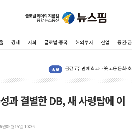
구광모, 내주 실리콘밸리서 젠슨 황 
뉴욕증시 개장 전 특징주...모더나
김정관 장관 "영업이익 N% 성과급
울
경제
사회
글로벌·중국
해외투자
산업
증권·
뉴욕증시 프리뷰, 미 주가선물 AI주
청와대, 북한 단거리 탄도미사일 발사
금값 7주 만에 최고…美 고용 둔화·
[인도증시] 중동 긴장 완화에 실적 호
속보
러, 1인칭시점 드론으로 우크라 민간
[베트남 증시] 지수 하락 속 'DGC
'월가의 황제' 다이먼 "금융시장 레
주성과 결별한 DB, 새 사령탑에 이
양주 섬유염색공장서 화재 1명 중상…
김정관 산업부 장관 "주 52시간 손봐
해군 1함대 창설 80주년…지역과 함께
26년05월15일 10:36
[3보] 북, 원산서 동해로 단거리 탄도