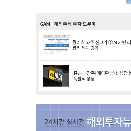
GAM
- 해외주식 투자 도우미
퀄리스 52주 신고가 ② AI 기반 
관리 체계 강화
[홍콩 대장주] 메이퇀 ③ 신성장
'폭발적 성장'