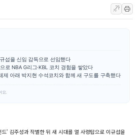
가
우크라 드론 전술, 중남미 콜롬비아에
가
동해해경, 독도 해상서 부유물 감긴 
주한미군 "오산기지 누출, 백린 아닌 
구미 폐염산처리업체서 불 2시간30여
해군과 함께하는 '불금전파, 송정' 시
강원도 폭염특보 11일째…온열질환·가
 이규섭을 신임 감독으로 선임했다
로 NBA G리그·KBL 코치 경험을 쌓았다
 체제 아래 박지현 수석코치와 함께 새 구도를 구축했다
어요.
레전드' 김주성과 작별한 뒤 새 시대를 열 사령탑으로 이규섭을