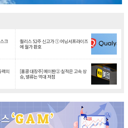
Mute
리스크
퀄리스 52주 신고가 ① 어닝서프라이즈
에 월가 환호
 동력의
[홍콩 대장주] 메이퇀② 실적은 고속 상
승, 밸류는 역대 저점