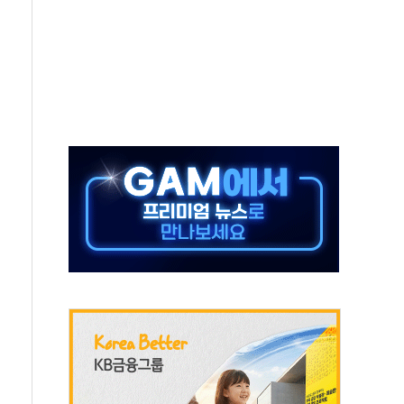
 새 안보 위기… 반군·마약카르텔이 습득해 전투 활용
어선 구조
무해한 표면 부식 물질"
분만에 진화...외국인 노동자 숨져
즌2
축 피해 최소화 '총력 대응'