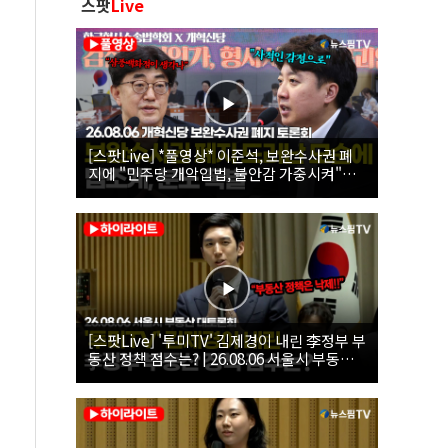
스팟
Live
[스팟Live] *풀영상* 이준석, 보완수사권 폐
지에 "민주당 개악입법, 불안감 가중시켜"｜
26.08.06 개혁신당 보완수사권 폐지 토론회
[스팟Live] '투미TV' 김제경이 내린 李정부 부
동산 정책 점수는? | 26.08.06 서울시 부동산
대토론회