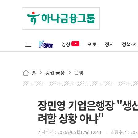
영상
포토
정치
정책·서
홈
증권·금융
은행
장민영 기업은행장 "생
려할 상황 아냐"
기사입력 :
2026년05월12일 12:44
최종수정 :
20