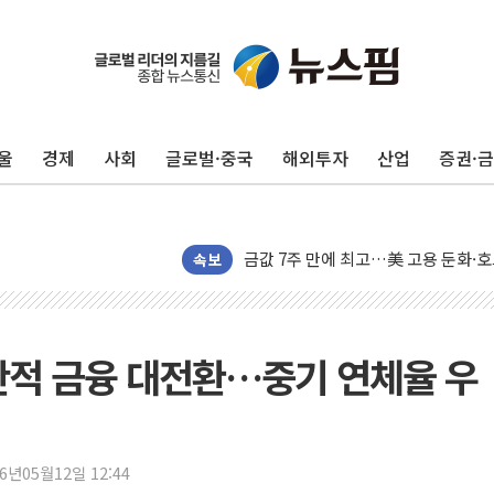
구광모, 내주 실리콘밸리서 젠슨 황 
뉴욕증시 개장 전 특징주...모더나
김정관 장관 "영업이익 N% 성과급
울
경제
사회
글로벌·중국
해외투자
산업
증권·
뉴욕증시 프리뷰, 미 주가선물 AI주
청와대, 북한 단거리 탄도미사일 발사
금값 7주 만에 최고…美 고용 둔화·
[인도증시] 중동 긴장 완화에 실적 호
속보
러, 1인칭시점 드론으로 우크라 민간
[베트남 증시] 지수 하락 속 'DGC
'월가의 황제' 다이먼 "금융시장 레
산적 금융 대전환…중기 연체율 우
양주 섬유염색공장서 화재 1명 중상…
김정관 산업부 장관 "주 52시간 손봐
해군 1함대 창설 80주년…지역과 함께
26년05월12일 12:44
[3보] 북, 원산서 동해로 단거리 탄도