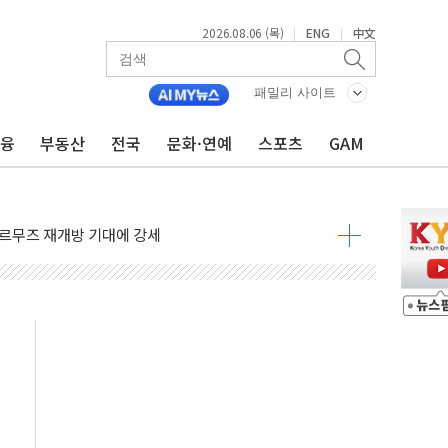
2026.08.06 (목)
ENG
中文
|
|
재회…로봇·AI 데이터센터·모빌리티 구체화
·아이온큐·도어대시↑ VS 샌디스크·피그마·앱러빈↓
패밀리 사이트
 반대…상법·자본시장법 개정 논의"
금융
부동산
전국
문화·연예
스포츠
GAM
 차익실현 속 혼조세...웨스턴디지털·샌디스크↓
에 긴급 안보 점검회의
호르무즈 재개방 기대에 강세
조까지, 상승...호실적 보고 기업 상승세 뚜렷
인 '사파리' 공격… 시민들 공포감 극대화 전략
' 임시 주총 기대감에 홀로 상한가…마진 잔액은 사상 최고
버리지 위험수위…숨은 차입이 더 큰 변수"
대응 1단계 진압 중
야, 경쟁상대 中과 비교해야"
하는 '선봉'의 대민 봉사
미사일 1발 발사… 올해 10번째·42일 만 도발