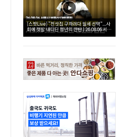
[스팟Live] "전셋집 구하려다 월세 선택"...사
회에 첫발 내디딘 청년의 한탄 | 26.08.06 서울
시 부동산 대토론회