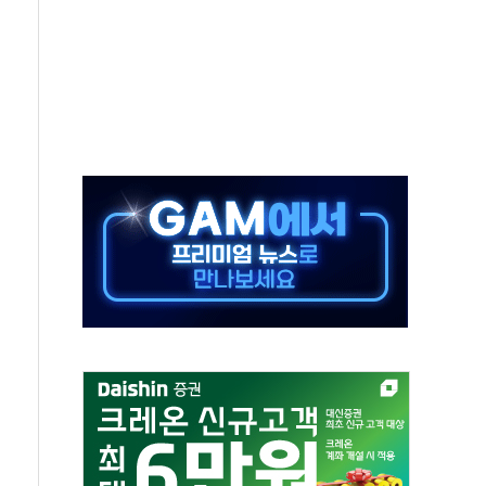
 새 안보 위기… 반군·마약카르텔이 습득해 전투 활용
어선 구조
무해한 표면 부식 물질"
분만에 진화...외국인 노동자 숨져
즌2
축 피해 최소화 '총력 대응'