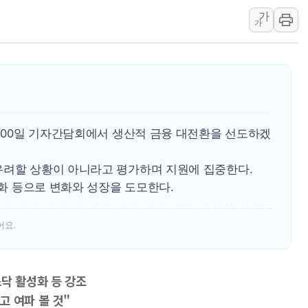
가
우크라 드론 전술, 중남미 콜롬비아에
가
동해해경, 독도 해상서 부유물 감긴 
주한미군 "오산기지 누출, 백린 아닌 
구미 폐염산처리업체서 불 2시간30여
해군과 함께하는 '불금전파, 송정' 시
강원도 폭염특보 11일째…온열질환·가
 100일 기자간담회에서 생산적 금융 대전환을 선도하겠
우려할 상황이 아니라고 평가하며 지원에 집중한다.
강화 등으로 변화와 성장을 도모한다.
어요.
닥 활성화 등 강조
고 여파 볼 것"