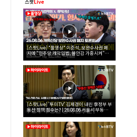
스팟
Live
[스팟Live] *풀영상* 이준석, 보완수사권 폐
지에 "민주당 개악입법, 불안감 가중시켜"｜
26.08.06 개혁신당 보완수사권 폐지 토론회
[스팟Live] '투미TV' 김제경이 내린 李정부 부
동산 정책 점수는? | 26.08.06 서울시 부동산
대토론회