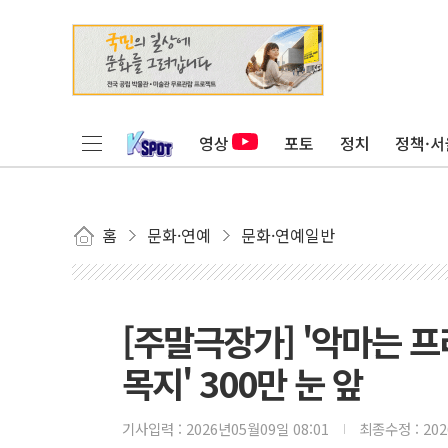
영상
포토
정치
정책·서
홈
문화·연예
문화·연예일반
[주말극장가] '악마는 프
목지' 300만 눈 앞
기사입력 :
2026년05월09일 08:01
최종수정 :
20