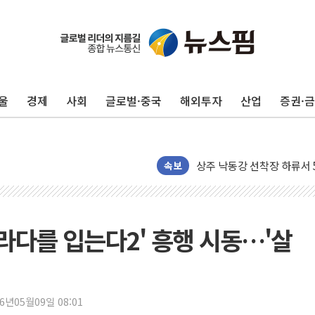
울
경제
사회
글로벌·중국
해외투자
산업
증권·
평택 진위면 공장서 질식사
포항 블루밸리 국가산단에 '
상주 낙동강 선착장 하류서 50
속보
[종합] 김민석, 정청래에 누적 '
민주당 경북도당위원장에 오중
인천서 말다툼 중 어머니 살
라다를 입는다2' 흥행 시동…'살
김민석, 강원·대구·경북 경선서
[속보] 민주, 강원·대구·경북 
[속보] 민주, 경북 경선 결과 
26년05월09일 08:01
[속보] 민주, 대구 경선 결과 