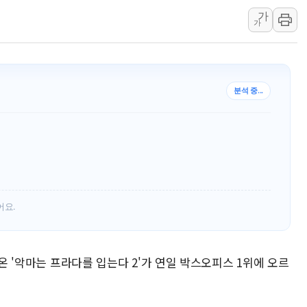
[속보] 민주, 강원 경선 결과 
가
가
정재헌 CEO, SKT 장기고
최태원, 노소영에 9440억
하나금융, 명동 소상공인에 
분석 중...
인천시 광복절 현수막 '태
병무청, 보충역 전면 손질…
홈플러스發 대형마트 판매,
윤준병·이해민 의원, '정부
'호우·산사태 주의보' 울진 
여야, 황희 '버스 하우스' 공
어요.
아온 '악마는 프라다를 입는다 2'가 연일 박스오피스 1위에 오르