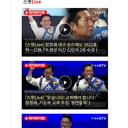
스팟
Live
[스팟Live] 정청래 대구 승리에도 1622표
차…강원·TK 경선 이긴 김민석 1위 수성 |
26.08.09 더불어민주당 당대표·최고위원 후
보 대구·경북 합동연설회
[스팟Live] “맞습니다! 교체해야 합니다!”…
정청래, 지도부 교체 주장 ‘정면돌파’ |
26.08.09 더불어민주당 당대표·최고위원 후
보 대구·경북 합동연설회