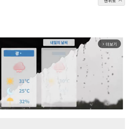
맨위로
더보기
arrow_forward_ios