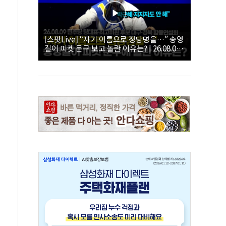
[스팟Live] “자기 이름으로 정당명을…” 송영
길이 피켓 문구 보고 놀란 이유는? | 26.08.09
더불어민주당 당대표·최고위원 후보 대구·경
북 합동연설회