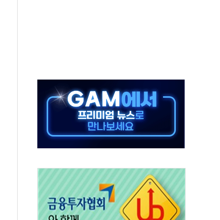
발표...김민석 50.30% 정청래 41.94% 송영길 7.76%
객 400명 맞이…"마음 잇는 시간 되길"
 지급 확정되나…재상고 앞두고 막판 셈법
'행복상자' 전달
극기 거꾸로' 논란…이틀만에 철거
 예술·체육요원 최대 33% 감축
 역대 최대폭 감소한 9.4%↓…유통업계 양극화 심화
 특사'로 콜롬비아 대통령 취임식 참석
시간당 30mm 강한 비...호우 피해 없어
방…野 "청년 우롱 기괴" vs 與 "송구한 해프닝"