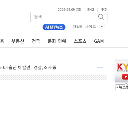
2026.08.09 (일)
ENG
中文
|
|
패밀리 사이트
금융
부동산
전국
문화·연예
스포츠
GAM
고 발생…작업자 1명 숨져
철강 AI융합실증센터' 들어선다
대 숨진 채 발견...경찰, 조사 중
1.48%p' 차 선두 유지...金 46.01% vs 鄭 44.53%
기 당선...합산득표율 68.63%
해 10대 구속…범행 후 반려견도 죽여
 정청래에 승리…金 48.54% vs 鄭 44.40%
경선 결과...김민석 48.54% 정청래 44.40%
발표...김민석 47.37% 정청래 45.71% 송영길 6.92%
발표...정청래 47.82% 김민석 46.35% 송영길 5.83%