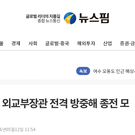
美, 이란전 출구전략 
강릉·동해·삼척 시간당
폐기물 수거하다 참변
울
경제
사회
글로벌·중국
해외투자
산업
증권·
서울 중랑구 주택가서 
李대통령 "결혼 때문에 
여수 오동도 인근 해상
추미애, '위안부' 피해
속보
인천 선재도 갯벌서 해루
인천서 말다툼 중 어머니
'화합' 꺼낸 김민석에
 외교부장관 전격 방중해 종전 모
李대통령, ISA 개편 
동해중부 전 해상 풍랑
연일 폭염에 온열질환 
26년05월12일 11:54
中 전방위 아파트 부양