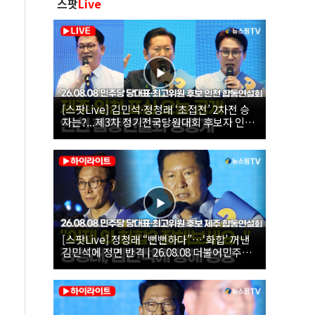
스팟
Live
[스팟Live] 김민석·정청래 ‘초접전’ 2차전 승
자는?...제3차 정기전국당원대회 후보자 인천
합동연설회 생중계 | 26.08.08
[스팟Live] 정청래 “뻔뻔하다”…‘화합’ 꺼낸
김민석에 정면 반격 | 26.08.08 더불어민주당
당대표·최고위원 후보 제주 합동연설회