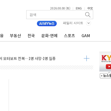
2026.08.08 (토)
ENG
中文
|
|
만지작…공습 한계·탄약 부족 현실화
 최대 50㎜ 폭우…강원 동해안 강한 비 어어져
패밀리 사이트
…60대 환경미화원 수거차에 치여 사망
금융
부동산
전국
문화·연예
스포츠
GAM
흉기 난동…60대 남성 2명 숨져
손해 보는 일 없게"…'결혼 페널티' 22개 과제 손본다
서 모터보트 전복…1명 사망·1명 실종
자 기림의 날 참석..."국제적 시민 연대로 목소리 내야"
질 중 실종 60대 나흘만에 숨진 채 발견
 흉기 살해 10대 아들 체포
 '뻔뻔' 받아친 정청래…제주 연설서 신경전 고조
재검토 지시…與 "적극 환영"·野 "졸속 국정"
주의보…10일까지 최대 3.5m 높은 물결
사망 23명…정부, 비상대응기구 가동
, 수도 베이징도 부동산 규제 철폐