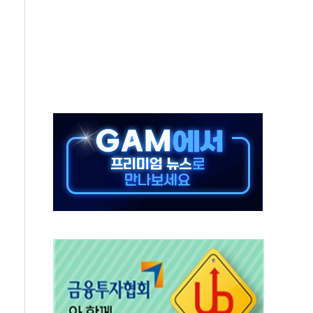
위 상승으로 피서객 7명 고립…전원 구조
별똥별 멍' 운영…페르세우스 유성우 관측
시간당 50mm 이상 폭우…호우경보 발효
0대 숨져…온열질환 여부 조사
능시험 오전 집중 편성…체감온도 38도 넘으면 중단
누르기 방지법' 전면 재검토 지시