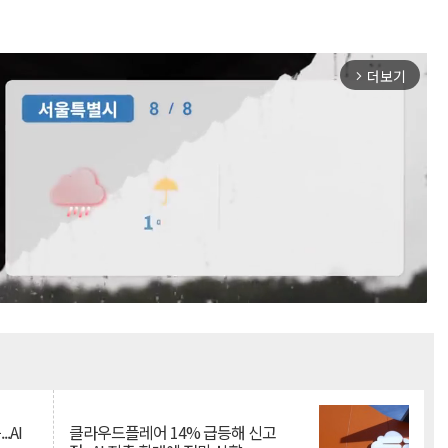
더보기
arrow_forward_ios
Mute
.AI
클라우드플레어 14% 급등해 신고