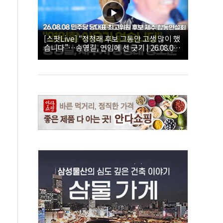
[스팟Live] “정청래 후보 그동안 고생 많이 했
습니다”…송영길, 연임에 선 긋기 | 26.08.08
더불어민주당 당대표·최고위원 후보 제주 합
동연설회