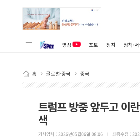
영상
포토
정치
정책·서
홈
글로벌·중국
중국
트럼프 방중 앞두고 이란
색
기사입력 :
2026년05월06일 08:06
최종수정 :
20