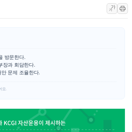
가
인제 용대리 계곡서 수
가
동해시, 11~14일 '
강원 중·남부 동해안 
청양 밭에서 일하던 9
폭염에 車 운전면허 기
李대통령, 'ISA·주가
을 방문한다.
부장과 회담한다.
대만 문제 조율한다.
어요.