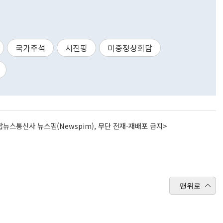
국가주석
시진핑
미중정상회담
뉴스통신사 뉴스핌(Newspim), 무단 전재-재배포 금지>
맨위로