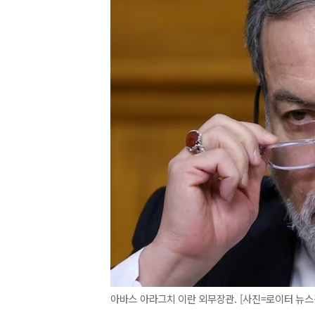
아바스 아라그치 이란 외무장관. [사진=로이터 뉴스