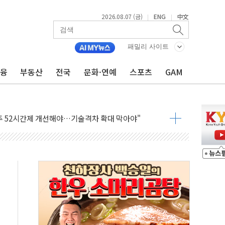
2026.08.07 (금)
ENG
中文
|
|
패밀리 사이트
금융
부동산
전국
문화·연예
스포츠
GAM
…한화·흥국·한투 참여
주 52시간제 개선해야…기술격차 확대 막아야"
약 타결…연봉 6.3% 인상
 등 8~9월 공연 라인업 공개
지 3개 보급단 '1등급 스마트 물류센터' 전환
 테라스 떨어져…SK에코플랜트 "전수 조사"
보 GAM - 맛보기편 (8/7)
다"...송영길·정청래·김민석, 호남 경선 앞두고 총력전
속도…"3분기 추가 방안 발표"