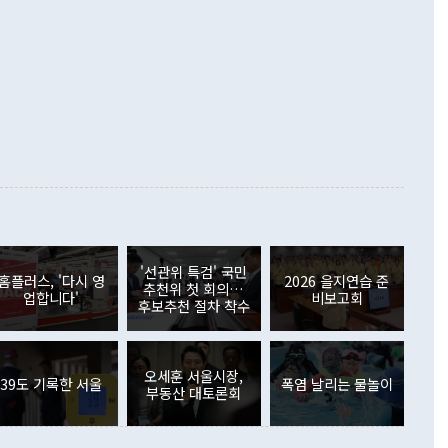
증했고 컴퓨터·주변기기(SSD)는 282.7% 증가했다. IT 품목
화의 동력을 확보하기 위해 최선을 다할 것"이라고 말했다. 하
.4% 늘었으며 비IT 품목도 ▲석유제품(47.5%) ▲화공품
령은 정 장관의 구상에 대부분 제동을 걸었다. 이 대통령은 "평
▲철강제품(17.9%) ▲승용차(6.1%) 등을 중심으로 18.6% 증가
 정치적으로 악용되는 측면이 있다"며 "많이 조심하셔야 한
준 수입은 ▲원자재(30.5%) ▲자본재(35.3%) ▲소비재
다. 북한을 다른 이름으로 불러야 한다는 주장에는 "표현에 꼬
가 모두 늘었다. 서비스수지는 12억9000만달러 적자를 기록해 전
정쟁으로 휘몰아 들어가면 원래 하고자 했던 데에서 오히려 나
000만달러)보다 적자 폭이 확대됐다. 여행수지는 외국인 입국자
래될 수 있다"고 경고했다. 이 대통령은 남북 신뢰 구축을 위해
증료 인상 등에 따른 출국자 감소로 4억4000만달러 흑자를
합의를 선제적으로 복원해야 한다는 정 장관의 주장에 대해서도
지식재산권사용료수지는 전월 흑자에서 4억4000만달러 적자
대로 하는 게 과연 한반도의 평화와 안정에 플러스냐, 결론적
 본원소득수지는 배당소득을 중심으로 32억7000만달러 흑자
이 들 때도 있다"며 부정적으로 반응했다. 조현 외교부 장
월(21억7000만달러)보다 흑자 폭이 확대됐다. 배당소득수지
 사후 브리핑에서 정 장관이 언급한 '4자 회담'에 대해 "이상
이 늘어난 데다 전월 분기배당에 따른 기저효과로 배당지급이
 어떤 희망이라 하더라도 그건 아직 조율되지 않은 방법"이
6000만달러 흑자를 나타냈다. 금융계정 순자산은 6월 중 467
들께서 디스카운트해 주시면 좋겠다"고 선을 그었다. 정 장관
러 증가해 월간 기준 역대 최대 증가 폭을 기록했다. 종전 최대
아 블라디보스토크에서 열리는 '동방경제포럼(EEF)'을 언급하
월(369억9000만달러)을 넘어선 것이다. 직접투자에서는 내국
원에서 (참석을) 검토하고 있다"고 발언한 데 대해서도 조 장관
가 80억1000만달러, 외국인의 국내투자가 46억3000만달러
'선관위 특검' 국민
외교부의 몫"이라며 "아직 거기까지 진도가 나가지 않았다"고
홈플러스, '다시 영
2026 을지연습 준
. 증권투자에서는 외국인의 국내 주식 매도세가 이어졌다. 외
추천위 첫 회의…
업합니다'
비보고회
장관이 이날 소개한 대북 구상과 설명은 정부 내 조율을 거치지
주식 투자는 차익실현 매도 등의 영향으로 316억1000만달러
후보추천 절차 착수
서 문제가 있다. 특히 주적 표현 대체와 국호 사용, 9·19 군
(-310억5000만달러)에 이어 역대 최대 순매도 기록을 다시
 4자회담 추진 등은 통일부 장관이 결정할 사안이 아니어서 월
국인의 국내 채권투자는 세계국채지수(WGBI) 자금 유입에도
이 나오고 있다. 이 대통령은 정 장관의 업무보고를 듣고 난
도래 영향으로 증가 폭이 줄어든 52억9000만달러를 기록했
무보고에 발표했다고 승인난 건 아니다"라고 재차 확인했다. 정
오세훈 서울시장,
 해외 증권투자는 주식을 중심으로 35억6000만달러 증가했
39도 기록한 서울
폭염 날리는 물놀이
부동산 대토론회
통은 "정 장관의 발언 내용은 대부분 국가안전보장회의(NSC)
newspim.com
된 사안이 아닌 정 장관의 개인적 생각에 가깝다"며 "안보 관
이 정부의 공식 정책이 아닌 사안을 추진하겠다고 업무보고를