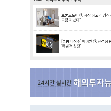
프론트도어 ② 사상 최고가 경신
곡점 지났다"
[홍콩 대장주] 메이퇀 ③ 신성장
'폭발적 성장'