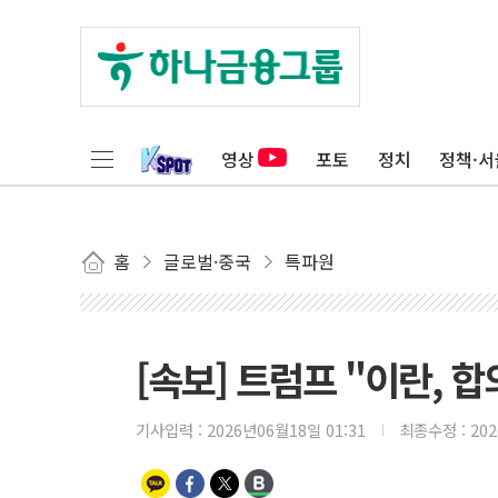
영상
포토
정치
정책·서
홈
글로벌·중국
특파원
[속보] 트럼프 "이란, 합
기사입력 :
2026년06월18일 01:31
최종수정 :
20