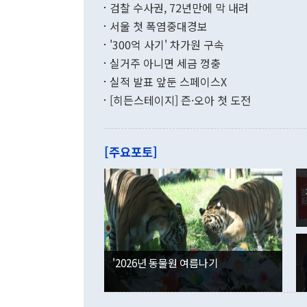
196.9% 급
검찰 수사권, 72년만에 막 내려
함께 4자 대
수출은 160
지만 이 대통
서울 첫 폭염중대경보
(18.6%) 
화공존 정책이
했다. 통관 기
'300억 사기' 차가원 구속
다"고 지적했
(16.4%)
투리가 잡혀 
실거주 아니면 세금 껑충
월(-10억9
쁜 상황이 초
증가와 유류할
실적 발표 앞둔 스페이스X
9·19 군사
기록했지만 
[히든스테이지] 즌·오아 첫 도전
"우리의 선의
로 전환됐다.
으로 약간의 의문
를 기록해 전
관은 업무보고
는 배당수입
주의에 근거한
줄면서 25억
[주요포토]
라며 "여러분
억1000만달
이 9월 러시
였던 올해 3
며 "정부 차
인의 해외투자
은 "그것은 
각각 증가했다
잘랐다. 정 
국인의 국내 
않았다는 점에
감소하며 전월
사합의 복원,
경신했다. 외
권이라는 지적
분기 말 만기
뒤 "여기 업
다. 내국인의
'2026년 동물원 여름나기
부의 한 소식
다. eoyn2@
를 거쳐 결정
련 부처 장관