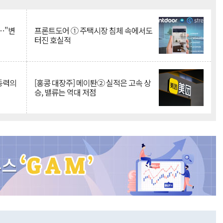
Mute
…"변
프론트도어 ① 주택시장 침체 속에서도
터진 호실적
 동력의
[홍콩 대장주] 메이퇀② 실적은 고속 상
승, 밸류는 역대 저점