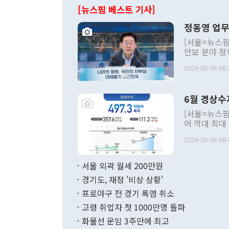
[뉴스핌 베스트 기사]
정동영 업무
[서울=뉴스핌
안보 분야 정
평화공존 발전
2026-08-06 06:
발언 중에는 
언한 것이 있
령은 공개적으
6월 경상수
주의적 희망에
관의 대북 정
[서울=뉴스핌
관 부처 장관
어 역대 최대
관의 무리한 
출 호조로 월
다. [정동영 통일부 장관이 지난달 23일 오후 서울 종로구 정부서울청사에
2026-08-06 08:
료=한국은행] 한국은행이 6일 발표한 '2026년 6월 국제수지(잠정)'에
서 취임 1주년 
면 지난 6월
부 장관 권한
1000만달러
서울 외곽 월세 200만원
발전 구상'을
이에 따라 올
적 갈등 해결
경기도, 재정 '비상 상황'
했다. 경상수
결과 혐오의 
9000만달러
프로야구 전 경기 폭염 취소
년간의 CVI
지 기준 상품
고령 취업자 첫 1000만명 돌파
무너졌다고도 
며 월간 기준
현실을 바꾸는
달러로 38.
화물선 운임 3주만에 최고
를 평화 체제