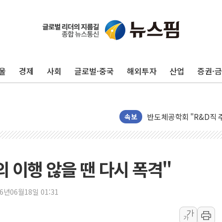
울
경제
사회
글로벌·중국
해외투자
산업
증권·
[인사] 공정거래위원회
KDB생명 본입찰 3파전
반도체공학회 "R&D직 
속보
카카오, 2026년 임금협
현대카드, 박재범·실리카겔
[르포] 육군, 2031년까
의 이행 않을 땐 다시 폭격"
송도 신축 아파트서 외벽
깊이가 다른 글로벌 투자 정
26년06월18일 01:31
"호남 없이 민주 당권 없
가
가
SK하이닉스, 주주환원 