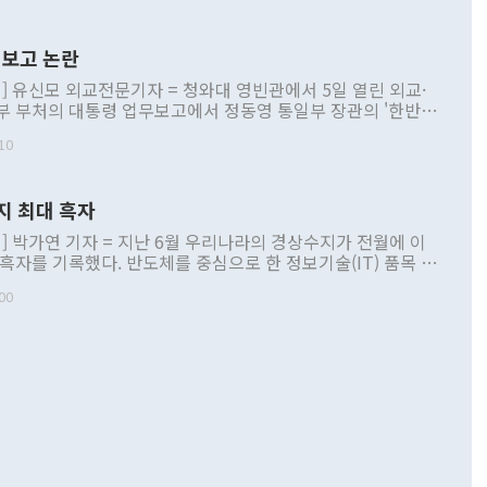
보고 논란
] 유신모 외교전문기자 = 청와대 영빈관에서 5일 열린 외교·
부 부처의 대통령 업무보고에서 정동영 통일부 장관의 '한반도
 구상'과 업무보고 발언이 논란을 빚고 있다. 이날 정 장관의
10
정부 내 조율을 거치지 않은 사안을 정책으로 추진하겠다고 공
는가 하면 사실 관계에 맞지 않은 설명도 있었다. 이재명 대통
로 신중을 기해 달라고 경고했고, 조현 외교부 장관은 '이상
지 최대 흑자
 근거한 비현실적 구상'이라는 비판을 내놨다. 그동안 정 장
책 관련 발언이 물의를 빚은 적은 여러 번 있지만 대통령과 유
] 박가연 기자 = 지난 6월 우리나라의 경상수지가 전월에 이
이 공개적으로 부정적 입장을 표명한 것은 이례적이다. 정 장
 흑자를 기록했다. 반도체를 중심으로 한 정보기술(IT) 품목 수
대북 접근법과 월권을 제어해야 한다는 목소리도 높아지고 있
간 상품수출이 처음으로 1000억달러를 넘어선 영향이다. [자
00
 따르
기자간담회를 하고 있다. [사진=통일부] 2026.07.23 ◆통일
 경상수지는 497억3000만달러 흑자로 집계됐다. 전월(386억
 넘어선 주장 정 장관은 이날 업무보고에서 '한반도 평화공존
)에 이어 두 달 연속 월간 기준 역대 최대 기록을 갈아치웠다.
 설명하면서 이재명 정부 2년차 핵심 과제로 상호 존중·평화
해 상반기 누적 경상수지 흑자는 1910억1000만달러를 기록
·핵 없는 한반도 등 3대 기본 방향을 제시했다. 정 장관은 "대
지 흑자를 견인한 것은 상품수지다. 6월 상품수지는 478억
언어는 멈춰야 한다"면서 주적 용어 대체를 주장했다. 지난 25
 흑자를 기록하며 전월에 이어 역대 최대를 다시 썼다. 국제수
D(완전하고 검증가능하며 되돌릴 수 없는 비핵화) 구도는 이미
수출은 1123억7000만달러로 전년 동월 대비 84.5% 증가하
했다. 또 "현 시점에서 흘러간 선(先)비핵화만 되뇌는 것은
 처음으로 1000억달러를 넘어섰다. 상품수입은 644억8000만
 데 힘이 되지 않는다"고 주장했다. 정 장관은 또 "정전 체제
6% 늘었다. 통관 기준으로는 반도체 수출이 전년 동월 대비
로 바꾸는 논의에 착수하겠다"면서 "북·미 정상회담 견인과