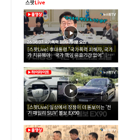
스팟
Live
[스팟Live] 李대통령 "국가폭력 피해자, 국가
가 치유해야…국가 책임 유효기간 없어"｜
26.08.07 국가폭력 피해자 위로 오찬
[스팟Live] 일상에서 장점이 더 돋보이는 '전
기 패밀리 SUV' 볼보 EX90