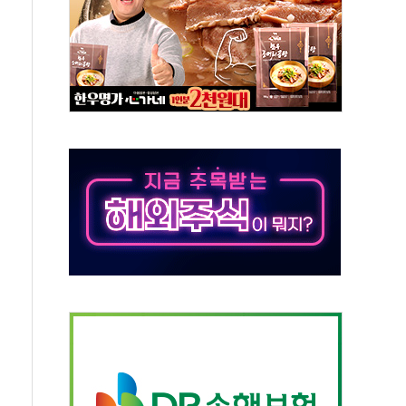
길·노량진·장위 서울 알짜 단지 주목
교 통합' 규탄 결의안 발의…이준석·한동훈 동참
노원구 어르신에 삼계탕 배식 봉사
0% 적용하니…재건축보다 재개발 사업성 개선↑
콘텐츠 '소셜아이어워드' 대상 수상
PG 투입 비중 37%…하반기 확대 추진"
금 사라진다, OK·애큐온·페퍼만 남아
만에 서울서 40도 넘어
범…에너지 유니콘기업 본격 육성
에 54조 투자…D램·낸드 동시 증설