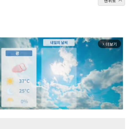
맨위로
더보기
arrow_forward_ios