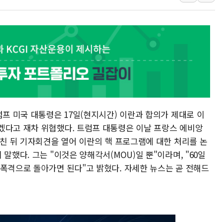
'무순위' 기회 왔다…신
野 의원 42명, '사관학
IPARK현대산업개발, 
준공업지역 용적률 40
현대해상, 유튜브 양육 
[컨콜] 롯데케미칼, "L
대형 저축은행 4%대 예
럼프 미국 대통령은 17일(현지시간) 이란과 합의가 제대로 이
서울 노원 40.2도…8년 
겠다고 재차 위협했다. 트럼프 대통령은 이날 프랑스 에비앙
한전, 한전기술지주 출
마친 뒤 기자회견을 열어 이란의 핵 프로그램에 대한 처리를 논
SK하이닉스, 용인·청주
말했다. 그는 "이것은 양해각서(MOU)일 뿐"이라며, "60일
 폭격으로 돌아가면 된다"고 밝혔다. 자세한 뉴스는 곧 전해드