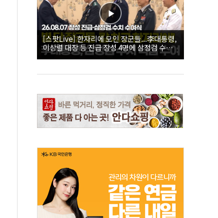
[스팟Live] 한자리에 모인 장군들...李대통령,
이상렬 대장 등 진급 장성 4명에 삼정검 수치
직접 수여｜26.08.07 장성 진급·삼정검 수치
수여식