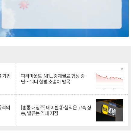
Mute
물 기업
파라마운트-NFL, 중계권료 협상 중
단…워너 합병 소송이 발목
 동력의
[홍콩 대장주] 메이퇀② 실적은 고속 상
승, 밸류는 역대 저점