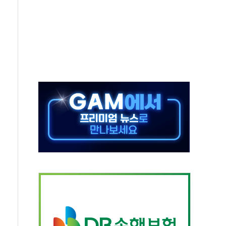
8.5% 증가... 해외 자회사가 이끈 '더블 성장'
야청' 파장…친명계 "처절한 역사를 말장난으로" 비판
주택자 과도한 세금 부당"…소득세법 개정안 발의 예고
부위원장에 김태유·국립외교원장에 김흥규
 주택 공급…도시정비법·주택법 등 처리 협조하라"
자 웹리포트 만든다…AI 금융데이터 분석 과정 개설