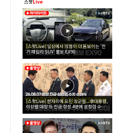
스팟
Live
[스팟Live] 일상에서 장점이 더 돋보이는 '전
기 패밀리 SUV' 볼보 EX90
[스팟Live] 한자리에 모인 장군들...李대통령,
이상렬 대장 등 진급 장성 4명에 삼정검 수치
직접 수여｜26.08.07 장성 진급·삼정검 수치
수여식