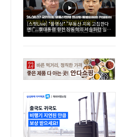
[스팟Live] *풀영상* "부동산 지옥 고집한다
면!"...李대통령 향한 장동혁의 서슬퍼런 일갈
| 26.08.07 국민의힘 부동산정책 정상화 특별
위원회 전체회의