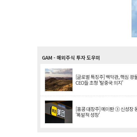
GAM
- 해외주식 투자 도우미
[글로벌 특징주] 백악관, 핵심 광
CEO들 초청 '탈중국 의지'
[홍콩 대장주] 메이퇀 ③ 신성장
'폭발적 성장'