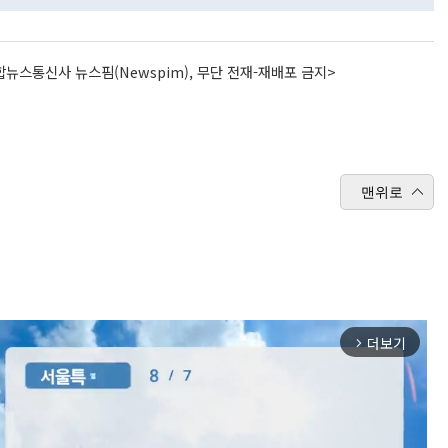
뉴스통신사 뉴스핌(Newspim), 무단 전재-재배포 금지>
맨위로
더보기
arrow_forward_ios