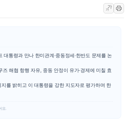
가
롯데웰푸드, 2분기 영업익 8
가
이성윤 '호남 민심은 주석
나경원 의원 "장기보유 1
李대통령, 규제합리화위 
한병도 "국민의힘, 말로만
금투협, ChatGPT로 투
럼프 대통령과 만나 한미관계·중동정세·한반도 문제를 논
무즈 해협 항행 자유, 중동 안정이 유가·경제에 미칠 효
의지를 밝히고 이 대통령을 강한 지도자로 평가하며 한
어요.