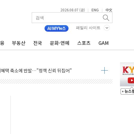
2026.08.07 (금)
ENG
中文
|
|
브리 셰프 모델 발탁
점화 조짐…한미 지배구조 다시 요동
패밀리 사이트
익 4배 '껑충'…전부문 약진
금융
부동산
전국
문화·연예
스포츠
GAM
 강자' 다이소·시코르…뷰티 유통 지각변동 본격화
두산퓨얼셀, SOFC에 사활
혜택 축소에 반발…"정책 신뢰 뒤집어"
표 전면에...임원·조직 대대적 개편 예고
페이스와 '누리호 5기분 엔진 구성품' 수주
당분간 1400원 초반대 등락"
 확보' 신용해 前교정본부장 불구속 기소
원, 테네시주 경선서 낙선
 사이드카·널뛰기에 개미들 '패닉'
 반도체 EPC 추가 수주
 자사주 취득