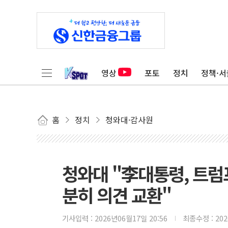
영상
포토
정치
정책·서
홈
정치
청와대·감사원
청와대 "李대통령, 트럼
분히 의견 교환"
기사입력 :
2026년06월17일 20:56
최종수정 :
20