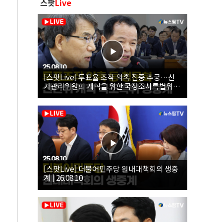
스팟
Live
[스팟Live] 투표율 조작 의혹 집중 추궁…선
거관리위원회 개혁을 위한 국정조사특별위원
회 | 26.08.10
[스팟Live] 더불어민주당 원내대책회의 생중
계 | 26.08.10