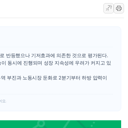
가
부동산 세제개편 입법의견 2
가
'협치는 어디로'...대전 대덕
에이치시티, 허봉재·권용택
쿨링생리대 브랜드 '쏘피 쿨
메가커피, NCT WISH 팬
쿠팡, 로켓직구 신규 브랜드 
장으로 반등했으나 기저효과에 의존한 것으로 평가된다.
종근당, '벤포벨에스' 신규
승이 동시에 진행되며 성장 지속성에 우려가 커지고 있
S-OIL, 창립 50주년 기념
현대차, '힐스테이트 더웨
무역 부진과 노동시장 둔화로 2분기부터 하방 압력이
어요.