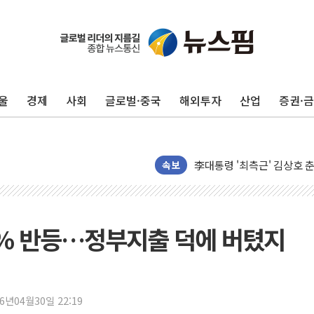
울
경제
사회
글로벌·중국
해외투자
산업
증권·
씨티케이, 올 2분기 영업익
킵스파마, 경구 약물전달 플
李대통령 '최측근' 김상호 
유니슨, 제주 어름비풍력발전
속보
이렘, 신재생에너지 기업 '
폴라리스오피스, 아틀라시안 
은행권, 집단대출 열어도 주
 2% 반등…정부지출 덕에 버텼지
비츠로시스 "비츠로일렉, 인
양희전 삼척시의원 "관광객
우리기술, 한수원과 원전 V
26년04월30일 22:19
삼척시의회, 1회 추경·조례