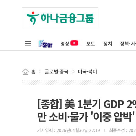
영상
포토
정치
정책·서
홈
글로벌·중국
미국·북미
[종합] 美 1분기 GDP
만 소비·물가 '이중 압박'
기사입력 :
2026년04월30일 22:19
최종수정 :
20