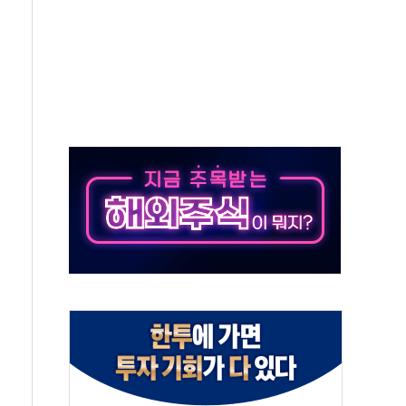
900건 육박…"실거주 예외 넓혀달라"
구의회, 의장단 구성 '또' 무산
 공동대표 체제 공식 출범
링프레쉬', 올리브영 판매 1위 등극
사인회 개최와 함께 F.M.W 캠페인 마무리
600여개 확대
 광고 전개…모델에 배우 허성태 발탁
 감동의 마라톤 개최
이브시티'에서 주차로봇 검증한다