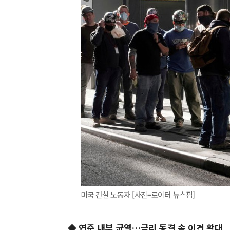
미국 건설 노동자 [사진=로이터 뉴스핌]
◆
연준 내부 균열…금리 동결 속 이견 확대