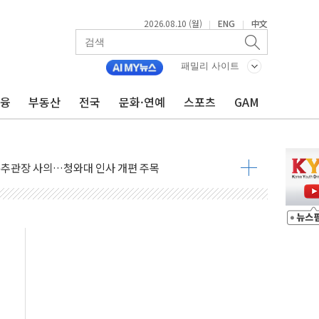
2026.08.10 (월)
ENG
中文
|
|
패밀리 사이트
금융
부동산
전국
문화·연예
스포츠
GAM
 4억7000만원…흑자전환 성공
랫폼 '오랄로이드' PCT 국제특허 출원 완료
춘추관장 사의…청와대 인사 개편 주목
소와 20년 O&M 계약
원픽이앤씨' 인수
기반 국내 AX 사업 확대
담대는 '잠금'…자체 제한 장기화
니 위성통신사에 연 30억원 공급 계약"
 수보다 체류시간…생활인구 확대해야"
MI 협약…제어계측 부품 장기 공급
안 12건 의결…강원랜드 인재개발원 부지 재검토 촉구