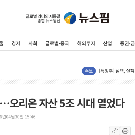
다임바이오, 정부 R
반도체 호조에 6월 
종합특검, 한동훈에 
울
경제
사회
글로벌·중국
해외투자
산업
증권·
헥토파이낸셜, 상반기
애드포러스, 인큐베타
[특징주] 심텍, 실
유소년교육연구소, 
속보
"트럼프의 '先 호르
허장 차관 "소부장,
[종합] 해수부, 신
…오리온 자산 5조 시대 열었다
[컨콜] 카카오, "A
LG헬로비전, 2분기
26년04월30일 15:46
태명실업, 표준협회 
가
가
디투엔지니어링, 한