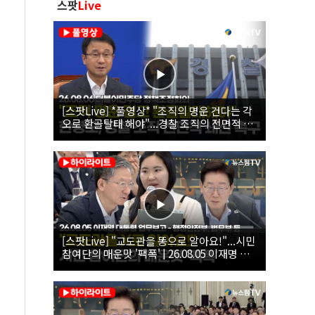
스팟
Live
[스팟Live] *풀영상* "조직의 명운 건다는 각
오로 환골탈태 해야"...경찰 조직의 전면적 쇄
신 촉구한 한병도 | 26.08.06 더불어민주당 정
책조정회의
[스팟Live] "교도관을 똥으로 알아요!"...시민
참여단의 매운맛 '팩폭' | 26.08.05 이재명 대
통령 업무보고 - 행정안전부, 법무부, 국무조
정실, 법제처, 인사혁신처