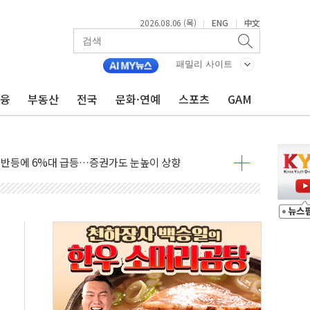
2026.08.06 (목)
ENG
中文
|
|
&D 과제 선정
경상수지 '역대 최대'…한은 "연간 전망치 웃돌 듯"
패밀리 사이트
12일 참고인 조사 통보…"계엄 후 당정대 회의 참석"
금융
부동산
전국
문화·연예
스포츠
GAM
 영업익 137억원 '역대 최대'
와 'DV360' 활용 계약
적 반등에 6%대 급등…증권가도 눈높이 상향
충남교육청과 독서교육 사업 착수
무즈·後 핵협상' 전략, 이란에 주도권 넘길 위험"
 국산화 넘어 세계 최고 기술 선점 전략으로"
청사 부지 '부산 동구' 낙점…부산 북항에 짓는다
I, 인프라보다는 일상에 투자할 계획"
 영업익 72% 감소…매출도 31% 뒷걸음
환경·안전경영 인증..."현장 관리체계 고도화"
국ESG경영대상 중견기업 부문 최우수상 수상