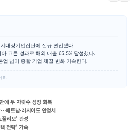
KCC "기록적 폭염에
삼성E&A, 공식 캐릭
3년 내 같은 위반 
아모레퍼시픽 에스트라
폭염이 부른 갈등…
 공시대상기업집단에 신규 편입됐다.
이문아이파크자이 보
 고른 성과로 해외 매출 65.5% 달성했다.
본업 넘어 종합 기업 체질 변화 가속한다.
어요.
 만에 두 자릿수 성장 회복
전망…베트남·러시아도 안정세
트폴리오' 완성
랙 전략' 가속