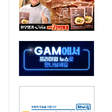
 열 차단 도료 문의 5배 증가"
터 출시 1주년 행사..."소통·공감 가치 전파"
반복하면 '원칙 고발'…공정위, 총수일가 편법 지배 차단
, 유로모니터 선정 '한국 1위 더마 브랜드'
배달기사·카페 점주 '흉기 위협' 시비에 경찰 조사
류지 14가구 나왔다…'국평' 17억원대