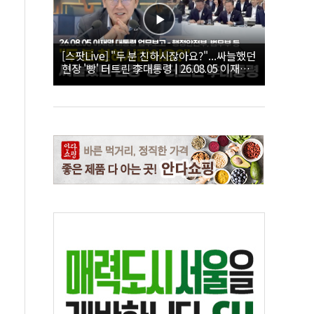
[스팟Live] "두 분 친하시잖아요?"...싸늘했던
현장 '빵' 터트린 李대통령 | 26.08.05 이재명
대통령 업무보고 - 행정안전부, 법무부 등