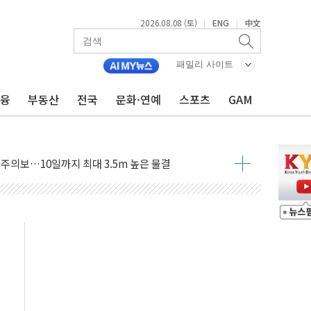
2026.08.08 (토)
ENG
中文
|
|
자 기림의 날 참석..."국제적 시민 연대로 목소리 내야"
루질 중 실종 60대 나흘만에 숨진 채 발견
패밀리 사이트
니 흉기 살해 10대 아들 체포
금융
부동산
전국
문화·연예
스포츠
GAM
 '뻔뻔' 받아친 정청래…제주 연설서 신경전 고조
재검토 지시…與 "적극 환영"·野 "졸속 국정"
주의보…10일까지 최대 3.5m 높은 물결
 사망 23명…정부, 비상대응기구 가동
, 수도 베이징도 부동산 규제 철폐
수위 상승으로 피서객 7명 고립…전원 구조
'별똥별 멍' 운영…페르세우스 유성우 관측
 시간당 50mm 이상 폭우…호우경보 발효
90대 숨져…온열질환 여부 조사
기능시험 오전 집중 편성…체감온도 38도 넘으면 중단
가누르기 방지법' 전면 재검토 지시