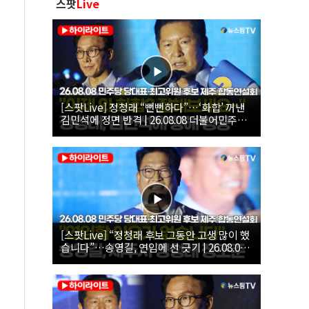
스팟
Live
[스팟Live] 정청래 “뻔뻔하다”…‘화합’ 꺼낸
김민석에 정면 반격 | 26.08.08 더불어민주당
당대표·최고위원 후보 제주 합동연설회
[스팟Live] “정청래 후보 그동안 고생 많이 했
습니다”…송영길, 연임에 선 긋기 | 26.08.08
더불어민주당 당대표·최고위원 후보 제주 합
동연설회