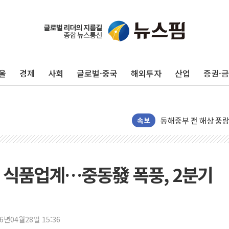
추미애, '위안부' 피해
인천 선재도 갯벌서 해
인천서 말다툼 중 어머
울
경제
사회
글로벌·중국
해외투자
산업
증권·
'화합' 꺼낸 김민석에
李대통령, ISA 개편 
동해중부 전 해상 풍랑
연일 폭염에 온열질환
속보
中 전방위 아파트 부양
인제 용대리 계곡서 
동해시, 11~14일 
 식품업계…중동發 폭풍, 2분기
강원 중·남부 동해안
청양 밭에서 일하던 
폭염에 車 운전면허 
26년04월28일 15:36
李대통령, 'ISA·주