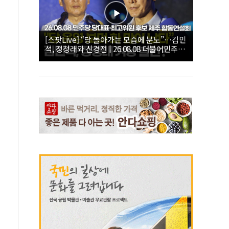
[스팟Live] “당 돌아가는 모습에 분노”…김민
석, 정청래와 신경전 | 26.08.08 더불어민주당
당대표·최고위원 후보 제주 합동연설회