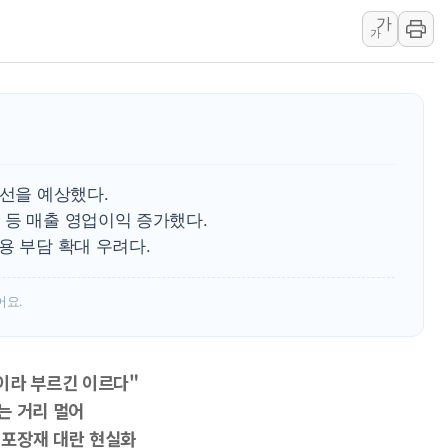
가
'호우 특보' 경북 울진
가
주말 무더위·열대야 
오세훈 "용산공원 주택
충북 주말 무더위 지속
10월 보완수사권 폐
한상협, 업계 개인정보
개선을 예상했다.
 등 매출 영업이익 증가했다.
용 부담 확대 우려다.
어요.
이라 부르긴 이르다"
는 거리 멀어
 포장재 대란 현실화