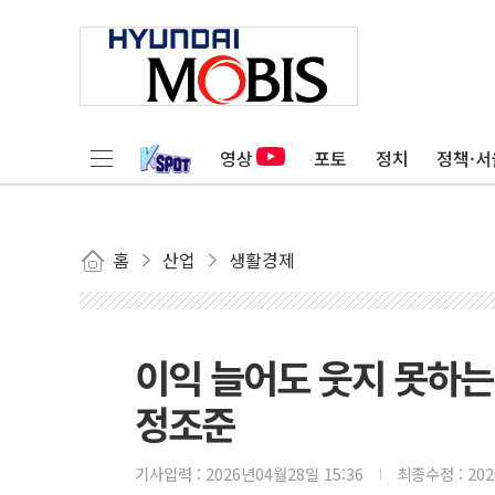
영상
포토
정치
정책·서
홈
산업
생활경제
이익 늘어도 웃지 못하는
정조준
기사입력 :
2026년04월28일 15:36
최종수정 :
20