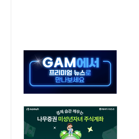
 시간당 20~30mm 강한 비...가뭄 해소될 듯
지속…내륙 곳곳 소나기
 검토, 민주당 스스로 원칙 뒤집는 것"
…청주·진천 35도, 곳곳 소나기
지·공소청 출범…피해자들 '범죄 사각지대' 우려
 보안 새판 짠다…'자율규제단체' 타진